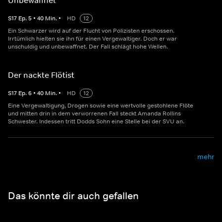
Unbewaffnet
S
17
Ep.
5
•
40
Min.
•
HD
12
Ein Schwarzer wird auf der Flucht von Polizisten erschossen.
Irrtümlich hielten sie ihn für einen Vergewaltiger. Doch er war
unschuldig und unbewaffnet. Der Fall schlägt hohe Wellen.
Der nackte Flötist
S
17
Ep.
6
•
40
Min.
•
HD
12
Eine Vergewaltigung, Drogen sowie eine wertvolle gestohlene Flöte
und mitten drin in dem verworrenen Fall steckt Amanda Rollins
Schwester. Indessen tritt Dodds Sohn eine Stelle bei der SVU an.
mehr
Das könnte dir auch gefallen