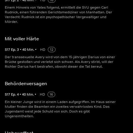
S
17
Ep.
2
•
40
Min.
•
HD
16
Einem Hinweis von Yates folgend, ermittelt die SVU gegen Carl
Rudnick, einen führenden Gerichtsmediziner von Manhattan. Der
Verdacht: Rudnick ist ein psychopathischer Vergewaltiger und
Mörder.
Mit voller Härte
S
17
Ep.
3
•
40
Min.
•
HD
12
Der transsexuelle Avery wird von dem 15-jährigen Darius von einer
Brücke gestoßen und verletzt sich schwer. Als Avery stirbt, will der
Richter Darius hart bestrafen, obwohl dieser die Tat bereut.
Behördenversagen
S
17
Ep.
4
•
40
Min.
•
HD
16
Ein kleiner Junge wird in einem Laden aufgegriffen. Im Haus seiner
Mutter finden die Beamten ein zweites verwahrlostes Kind. Das
Jugendamt weist jede Schuld von sich. Doch es gibt
Ungereimtheiten.