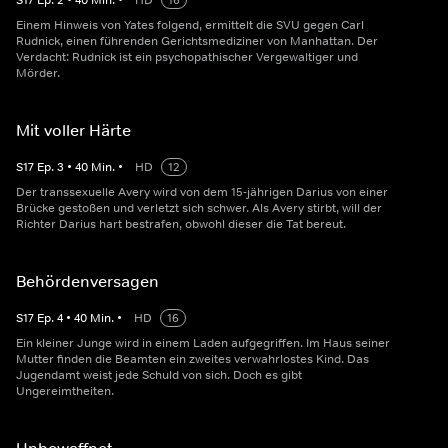
S
17
Ep.
2
•
40
Min.
•
HD
16
Einem Hinweis von Yates folgend, ermittelt die SVU gegen Carl
Rudnick, einen führenden Gerichtsmediziner von Manhattan. Der
Verdacht: Rudnick ist ein psychopathischer Vergewaltiger und
Mörder.
Mit voller Härte
S
17
Ep.
3
•
40
Min.
•
HD
12
Der transsexuelle Avery wird von dem 15-jährigen Darius von einer
Brücke gestoßen und verletzt sich schwer. Als Avery stirbt, will der
Richter Darius hart bestrafen, obwohl dieser die Tat bereut.
Behördenversagen
S
17
Ep.
4
•
40
Min.
•
HD
16
Ein kleiner Junge wird in einem Laden aufgegriffen. Im Haus seiner
Mutter finden die Beamten ein zweites verwahrlostes Kind. Das
Jugendamt weist jede Schuld von sich. Doch es gibt
Ungereimtheiten.