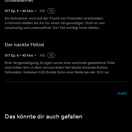
Unbewaffnet
S
17
Ep.
5
•
40
Min.
•
HD
12
Ein Schwarzer wird auf der Flucht von Polizisten erschossen.
Irrtümlich hielten sie ihn für einen Vergewaltiger. Doch er war
unschuldig und unbewaffnet. Der Fall schlägt hohe Wellen.
Der nackte Flötist
S
17
Ep.
6
•
40
Min.
•
HD
12
Eine Vergewaltigung, Drogen sowie eine wertvolle gestohlene Flöte
und mitten drin in dem verworrenen Fall steckt Amanda Rollins
Schwester. Indessen tritt Dodds Sohn eine Stelle bei der SVU an.
mehr
Das könnte dir auch gefallen