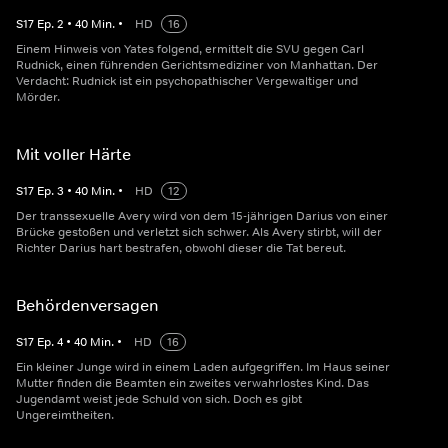
S
17
Ep.
2
•
40
Min.
•
HD
16
Einem Hinweis von Yates folgend, ermittelt die SVU gegen Carl
Rudnick, einen führenden Gerichtsmediziner von Manhattan. Der
Verdacht: Rudnick ist ein psychopathischer Vergewaltiger und
Mörder.
Mit voller Härte
S
17
Ep.
3
•
40
Min.
•
HD
12
Der transsexuelle Avery wird von dem 15-jährigen Darius von einer
Brücke gestoßen und verletzt sich schwer. Als Avery stirbt, will der
Richter Darius hart bestrafen, obwohl dieser die Tat bereut.
Behördenversagen
S
17
Ep.
4
•
40
Min.
•
HD
16
Ein kleiner Junge wird in einem Laden aufgegriffen. Im Haus seiner
Mutter finden die Beamten ein zweites verwahrlostes Kind. Das
Jugendamt weist jede Schuld von sich. Doch es gibt
Ungereimtheiten.