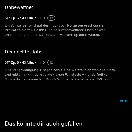
Unbewaffnet
S
17
Ep.
5
•
40
Min.
•
HD
12
Ein Schwarzer wird auf der Flucht von Polizisten erschossen.
Irrtümlich hielten sie ihn für einen Vergewaltiger. Doch er war
unschuldig und unbewaffnet. Der Fall schlägt hohe Wellen.
Der nackte Flötist
S
17
Ep.
6
•
40
Min.
•
HD
12
Eine Vergewaltigung, Drogen sowie eine wertvolle gestohlene Flöte
und mitten drin in dem verworrenen Fall steckt Amanda Rollins
Schwester. Indessen tritt Dodds Sohn eine Stelle bei der SVU an.
mehr
Das könnte dir auch gefallen