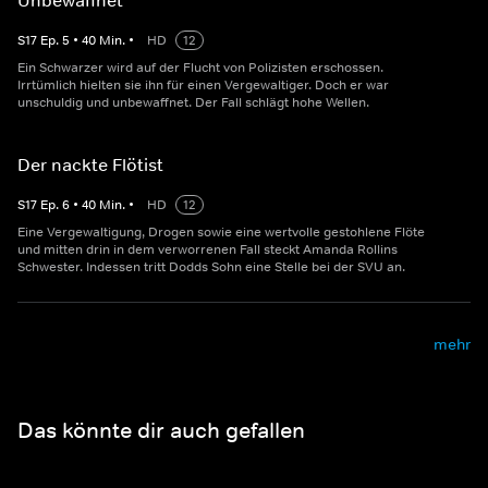
Unbewaffnet
S
17
Ep.
5
•
40
Min.
•
HD
12
Ein Schwarzer wird auf der Flucht von Polizisten erschossen.
Irrtümlich hielten sie ihn für einen Vergewaltiger. Doch er war
unschuldig und unbewaffnet. Der Fall schlägt hohe Wellen.
Der nackte Flötist
S
17
Ep.
6
•
40
Min.
•
HD
12
Eine Vergewaltigung, Drogen sowie eine wertvolle gestohlene Flöte
und mitten drin in dem verworrenen Fall steckt Amanda Rollins
Schwester. Indessen tritt Dodds Sohn eine Stelle bei der SVU an.
mehr
Das könnte dir auch gefallen