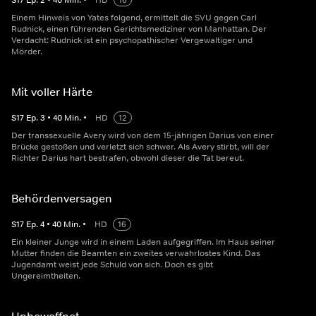
S
17
Ep.
2
•
40
Min.
•
HD
16
Einem Hinweis von Yates folgend, ermittelt die SVU gegen Carl
Rudnick, einen führenden Gerichtsmediziner von Manhattan. Der
Verdacht: Rudnick ist ein psychopathischer Vergewaltiger und
Mörder.
Mit voller Härte
S
17
Ep.
3
•
40
Min.
•
HD
12
Der transsexuelle Avery wird von dem 15-jährigen Darius von einer
Brücke gestoßen und verletzt sich schwer. Als Avery stirbt, will der
Richter Darius hart bestrafen, obwohl dieser die Tat bereut.
Behördenversagen
S
17
Ep.
4
•
40
Min.
•
HD
16
Ein kleiner Junge wird in einem Laden aufgegriffen. Im Haus seiner
Mutter finden die Beamten ein zweites verwahrlostes Kind. Das
Jugendamt weist jede Schuld von sich. Doch es gibt
Ungereimtheiten.