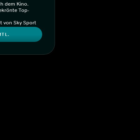
ch dem Kino.
ekrönte Top-
t von Sky Sport
MTL.