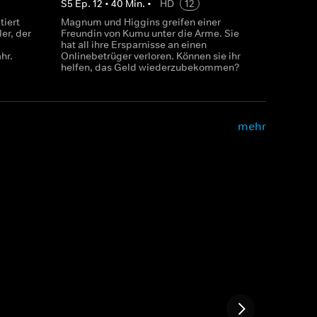
S
5
Ep.
12
•
40
Min.
•
HD
12
tiert
Magnum und Higgins greifen einer
er, der
Freundin von Kumu unter die Arme. Sie
hat all ihre Ersparnisse an einen
hr.
Onlinebetrüger verloren. Können sie ihr
helfen, das Geld wiederzubekommen?
mehr