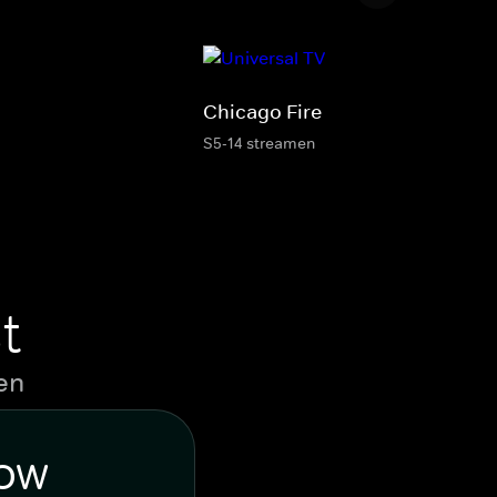
Chicago Fire
S5-14 streamen
t
en
WOW