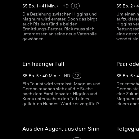
S
5
Ep.
1
•
41
Min.
•
HD
12
S
5
Ep.
2
•
Die Beziehung zwischen Higgins und
Um einen m
Magnum wird ernster. Doch das birgt
aufzukläre
auch Risiken für die beiden
Higgins ve
Ermittlungs-Partner. Rick muss sich
Rettungssc
unterdessen an seine neue Vaterrolle
eine gesto
gewöhnen.
wendet sic
Ein haariger Fall
Paar ode
S
5
Ep.
5
•
40
Min.
•
HD
12
S
5
Ep.
6
•
Ein Tourist wird vermisst. Magnum und
Der entsch
Gordon machen sich auf die Suche
Gordon steh
nach dem Familienvater. Higgins und
eine Zukunf
Kumu untersuchen den Tod eines
Magnum un
geliebten Hundes. Wurde er vergiftet?
einem anon
Aus den Augen, aus dem Sinn
Totgegl