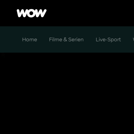
Home
Filme & Serien
Live-Sport