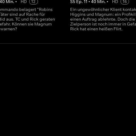
40
Min.
•
HD
12
S
5
Ep.
11
•
40
Min.
•
HD
16
kommando belagert "Robins
Ein ungewöhnlicher Klient kontak
Täter sind auf Rache für
Higgins und Magnum: ein Profikill
d aus. TC und Rick geraten
einen Auftrag ablehnte. Doch die
efahr. Können sie Magnum
Zielperson ist noch immer in Gefa
g warnen?
Rick hat einen heißen Flirt.