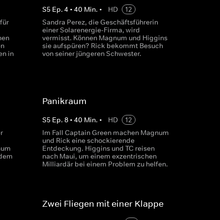
S
5
Ep.
4
•
40
Min.
•
HD
12
für
Sandra Perez, die Geschäftsführerin
einer Solarenergie-Firma, wird
hen
vermisst. Können Magnum und Higgins
en
sie aufspüren? Rick bekommt Besuch
en in
von seiner jüngeren Schwester.
Panikraum
S
5
Ep.
8
•
40
Min.
•
HD
12
r
Im Fall Captain Green machen Magnum
und Rick eine schockierende
num
Entdeckung. Higgins und TC reisen
 dem
nach Maui, um einem exzentrischen
Milliardär bei einem Problem zu helfen.
Zwei Fliegen mit einer Klappe