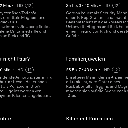
42
Min.
•
HD
12
S
5
Ep.
3
•
40
Min.
•
HD
12
ysteriösen Todesfall
Gordon heuert als Security-Mann 
n, ermitteln Magnum und
einen K-Pop-Star an - und macht
rdeckt als
Bekanntschaft mit der koreanisc
hwimmer. Jin Jeong findet
Unterwelt. Higgins und Rick helf
hlene Militärmedaille und
einem Freund von Rick und gerat
h an Rick und TC.
Gefahr.
r nicht Paar?
Familienjuwelen
40
Min.
•
HD
12
S
5
Ep.
7
•
40
Min.
•
HD
12
eidende Anhörungstermin für
Ein älterer Mann, der an Alzheime
t kurz bevor. Hat er noch
erkrankt ist, wird Opfer eines
t als Polizeiermittler?
Raubüberfalls. Higgins und Mag
d Higgins werden von
machen sich auf die Suche nach
ymen Klienten angeheuert.
Täter.
aubte
Killer mit Prinzipien