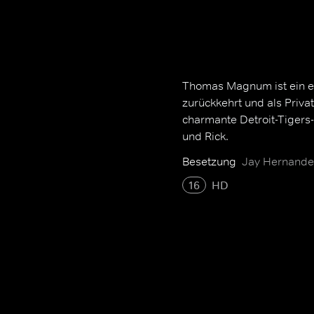
Thomas Magnum ist ein e
zurückkehrt und als Priva
charmante Detroit-Tigers
und Rick.
Besetzung
Jay Hernandez
16
HD