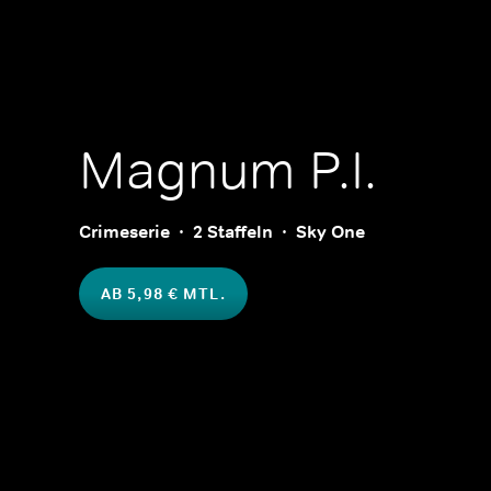
Magnum P.I.
Crimeserie
2 Staffeln
Sky One
AB 5,98 € MTL.