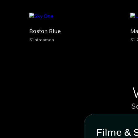
Boston Blue
Ma
S1 streamen
S1-
S
Filme & 