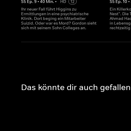
S
5
Ep.
9
•
40
Min.
•
HD
12
S
5
Ep.
10
•
Ihr neuer Fall führt Higgins zu
Ein Killer
Ermittlungen in eine psychiatrische
Nest". Die 
Klinik. Dort beging ein Mitarbeiter
Ahmad Hadi
Suizid. Oder war es Mord? Gordon sieht
in Lebensg
sich mit seinem Sohn Colleges an.
rechtzeiti
Das könnte dir auch gefallen