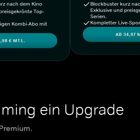
urz nach dem Kino
Blockbuster kurz na
Exklusive und preisg
preisgekrönte Top-
Serien.
Kompletter Live-Spor
igen Kombi-Abo mit
AB 34,97 
,98 € MTL.
aming ein Upgrade
 Premium.