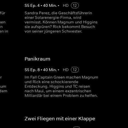
S
5
Ep.
4
•
40
Min.
•
HD
12
für
Sandra Perez, die Geschäftsführerin
einer Solarenergie-Firma, wird
hen
vermisst. Können Magnum und Higgins
en
sie aufspüren? Rick bekommt Besuch
en in
von seiner jüngeren Schwester.
Panikraum
S
5
Ep.
8
•
40
Min.
•
HD
12
r
Im Fall Captain Green machen Magnum
und Rick eine schockierende
num
Entdeckung. Higgins und TC reisen
 dem
nach Maui, um einem exzentrischen
Milliardär bei einem Problem zu helfen.
Zwei Fliegen mit einer Klappe