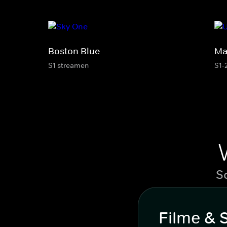
Boston Blue
Ma
S1 streamen
S1-
S
Filme & 