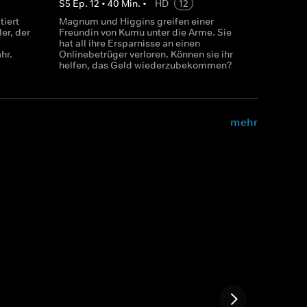
S
5
Ep.
12
•
40
Min.
•
HD
12
tiert
Magnum und Higgins greifen einer
er, der
Freundin von Kumu unter die Arme. Sie
hat all ihre Ersparnisse an einen
hr.
Onlinebetrüger verloren. Können sie ihr
helfen, das Geld wiederzubekommen?
mehr