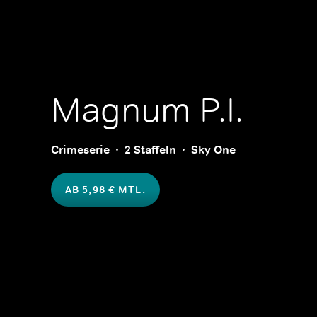
Magnum P.I.
Crimeserie
2 Staffeln
Sky One
AB 5,98 € MTL.