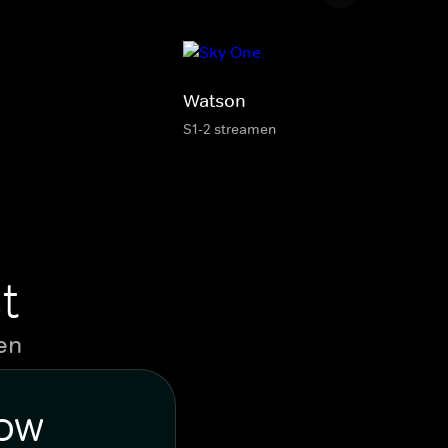
Watson
S1-2 streamen
t
en
WOW