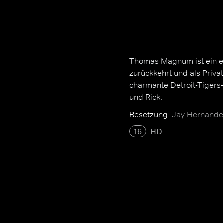
Thomas Magnum ist ein e
zurückkehrt und als Priva
charmante Detroit-Tigers
und Rick.
Besetzung
Jay Hernandez
16
HD