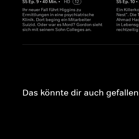
S
5
Ep.
9
•
40
Min.
•
HD
12
S
5
Ep.
10
•
Ihr neuer Fall führt Higgins zu
Ein Killer
Ermittlungen in eine psychiatrische
Nest". Die 
Klinik. Dort beging ein Mitarbeiter
Ahmad Hadi
Suizid. Oder war es Mord? Gordon sieht
in Lebensg
sich mit seinem Sohn Colleges an.
rechtzeiti
Das könnte dir auch gefallen