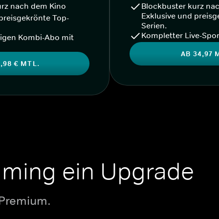
urz nach dem Kino
Blockbuster kurz na
Exklusive und preisg
preisgekrönte Top-
Serien.
Kompletter Live-Spor
igen Kombi-Abo mit
AB 34,97 
,98 € MTL.
aming ein Upgrade
 Premium.