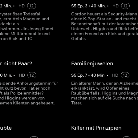
42
Min.
•
HD
12
S
5
Ep.
3
•
40
Min.
•
HD
12
ysteriösen Todesfall
Gordon heuert als Security-Mann 
n, ermitteln Magnum und
einen K-Pop-Star an - und macht
rdeckt als
Bekanntschaft mit der koreanisc
hwimmer. Jin Jeong findet
Unterwelt. Higgins und Rick helf
hlene Militärmedaille und
einem Freund von Rick und gerat
h an Rick und TC.
Gefahr.
r nicht Paar?
Familienjuwelen
40
Min.
•
HD
12
S
5
Ep.
7
•
40
Min.
•
HD
12
eidende Anhörungstermin für
Ein älterer Mann, der an Alzheime
t kurz bevor. Hat er noch
erkrankt ist, wird Opfer eines
t als Polizeiermittler?
Raubüberfalls. Higgins und Mag
d Higgins werden von
machen sich auf die Suche nach
ymen Klienten angeheuert.
Täter.
aubte
Killer mit Prinzipien