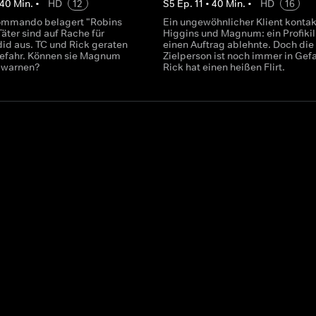
40
Min.
•
HD
12
S
5
Ep.
11
•
40
Min.
•
HD
16
kommando belagert "Robins
Ein ungewöhnlicher Klient kontak
Täter sind auf Rache für
Higgins und Magnum: ein Profikill
d aus. TC und Rick geraten
einen Auftrag ablehnte. Doch die
efahr. Können sie Magnum
Zielperson ist noch immer in Gefa
g warnen?
Rick hat einen heißen Flirt.