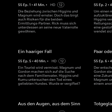
S
5
Ep.
1
•
41
Min.
•
HD
12
S
5
Ep.
2
•
Die Beziehung zwischen Higgins und
Um einen m
Magnum wird ernster. Doch das birgt
aufzukläre
auch Risiken für die beiden
Higgins ve
Ermittlungs-Partner. Rick muss sich
Rettungssc
unterdessen an seine neue Vaterrolle
eine gesto
gewöhnen.
wendet sic
Ein haariger Fall
Paar ode
S
5
Ep.
5
•
40
Min.
•
HD
12
S
5
Ep.
6
•
Ein Tourist wird vermisst. Magnum und
Der entsch
Gordon machen sich auf die Suche
Gordon steh
nach dem Familienvater. Higgins und
eine Zukunf
Kumu untersuchen den Tod eines
Magnum un
geliebten Hundes. Wurde er vergiftet?
einem anon
Aus den Augen, aus dem Sinn
Totgegl