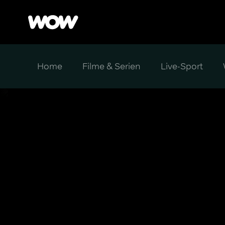
Home
Filme & Serien
Live-Sport