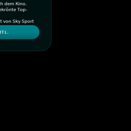
ch dem Kino.
ekrönte Top-
t von Sky Sport
MTL.