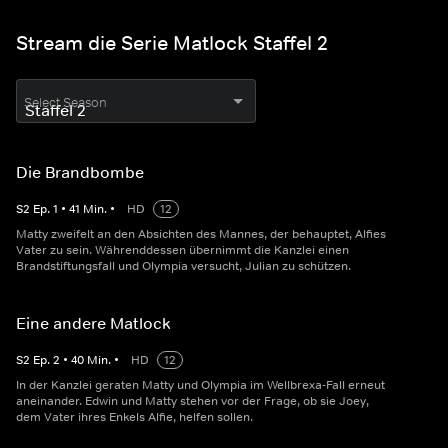
Stream die Serie Matlock Staffel 2
Select Season
Die Brandbombe
S
2
Ep.
1
•
41
Min.
•
HD
12
Matty zweifelt an den Absichten des Mannes, der behauptet, Alfies
Vater zu sein. Währenddessen übernimmt die Kanzlei einen
Brandstiftungsfall und Olympia versucht, Julian zu schützen.
Eine andere Matlock
S
2
Ep.
2
•
40
Min.
•
HD
12
In der Kanzlei geraten Matty und Olympia im Wellbrexa-Fall erneut
aneinander. Edwin und Matty stehen vor der Frage, ob sie Joey,
dem Vater ihres Enkels Alfie, helfen sollen.