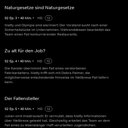
Naturgesetze sind Naturgesetze
S
2
Ep.
3
•
40
Min.
•
HD
12
Matty und Olympia sind alarmiert: Der Vorstand sucht nach einer
Sicherheitslücke im Unternehmen. Währenddessen bearbeitet das
Team einen Fall konkurrierender Restaurants.
Zu alt für den Job?
S
2
Ep.
4
•
40
Min.
•
HD
12
Die Kanzlei übernimmt den Fall eines verstorbenen
Fabrikarbeiters. Matty trifft sich mit Debra Palmer, die
möglicherweise entscheidende Hinweise im Wellbrexa-Fall liefern
kann.
Der Fallensteller
S
2
Ep.
5
•
40
Min.
•
HD
12
Julian wird misstrauisch: Er vermutet, dass Matty Informationen
über Wellbrexa geleakt hat. Gleichzeitig arbeitet das Team an dem
Fall eines zu lebenslanger Haft verurteilten Jugendlichen.