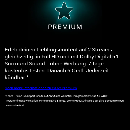
Erleb deinen Lieblingscontent auf 2 Streams
gleichzeitig, in Full HD und mit Dolby Digital 5.1
Surround Sound – ohne Werbung. 7 Tage
kostenlos testen. Danach 6 € mtl. Jederzeit
kündbar.*
Noch mehr Informationen zu WOW Premium
*Serien-, Filme- und Sport-Inhalte auf Abruf sind werbefrei. Programmhinweise für WOW
Programminhalte wie Serien, Filme und Live-Events, sowie Produkthinweise auf Live-Sendern bleiben
davon unberührt.