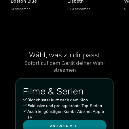
Boston Blue
Elsbeth
W
S1 streamen
S1-3 streamen
S1
Wähl, was zu dir passt
Sofort auf dem Gerät deiner Wahl
streamen
Filme & Serien
Blockbuster kurz nach dem Kino
Exklusive und preisgekrönte Top-Serien
Auch im günstigen Kombi-Abo mit Apple
TV
AB 5,98 € MTL.