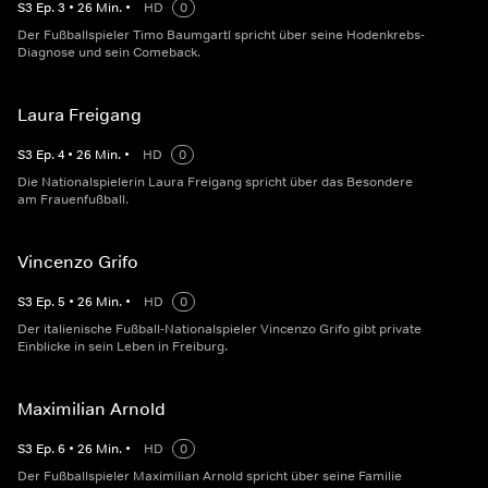
S
3
Ep.
3
•
26
Min.
•
HD
0
Der Fußballspieler Timo Baumgartl spricht über seine Hodenkrebs-
Diagnose und sein Comeback.
Laura Freigang
S
3
Ep.
4
•
26
Min.
•
HD
0
Die Nationalspielerin Laura Freigang spricht über das Besondere
am Frauenfußball.
Vincenzo Grifo
S
3
Ep.
5
•
26
Min.
•
HD
0
Der italienische Fußball-Nationalspieler Vincenzo Grifo gibt private
Einblicke in sein Leben in Freiburg.
Maximilian Arnold
S
3
Ep.
6
•
26
Min.
•
HD
0
Der Fußballspieler Maximilian Arnold spricht über seine Familie