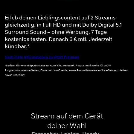
Erleb deinen Lieblingscontent auf 2 Streams
gleichzeitig, in Full HD und mit Dolby Digital 5.1
Surround Sound – ohne Werbung. 7 Tage
kostenlos testen. Danach 6 € mtl. Jederzeit
kündbar.*
Noch mehr Informationen zu WOW Premium
*Serien-, Filme- und Sport-Inhalte auf Abruf sind werbefrei. Programmhinweise für WOW
Programminhalte wie Serien, Filme und Live-Events, sowie Produkthinweise auf Live-Sendern bleiben
davon unberührt.
Stream auf dem Gerät
deiner Wahl
Fernseher, Laptop, Handy -