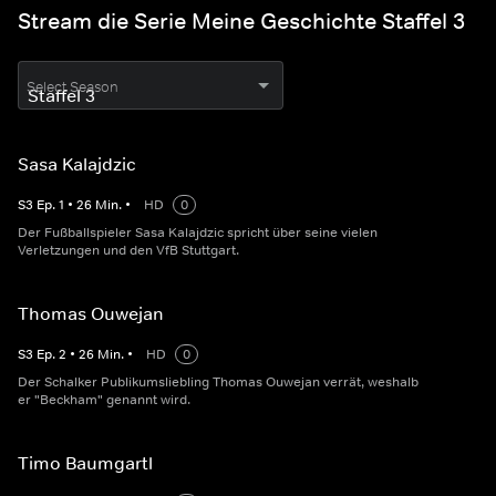
Stream die Serie Meine Geschichte Staffel 3
Select Season
Sasa Kalajdzic
S
3
Ep.
1
•
26
Min.
•
HD
0
Der Fußballspieler Sasa Kalajdzic spricht über seine vielen
Verletzungen und den VfB Stuttgart.
Thomas Ouwejan
S
3
Ep.
2
•
26
Min.
•
HD
0
Der Schalker Publikumsliebling Thomas Ouwejan verrät, weshalb
er "Beckham" genannt wird.
Timo Baumgartl