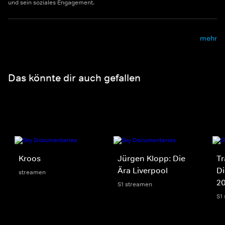
und sein soziales Engagement.
mehr
Das könnte dir auch gefallen
Kroos
Jürgen Klopp: Die
Tr
Ära Liverpool
Di
streamen
2
S1 streamen
S1