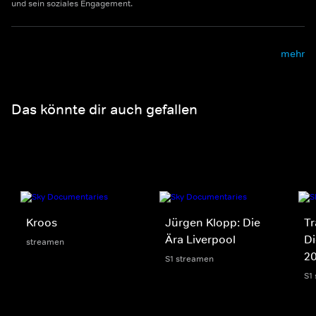
und sein soziales Engagement.
mehr
Das könnte dir auch gefallen
Kroos
Jürgen Klopp: Die
Tr
Ära Liverpool
Di
streamen
2
S1 streamen
S1