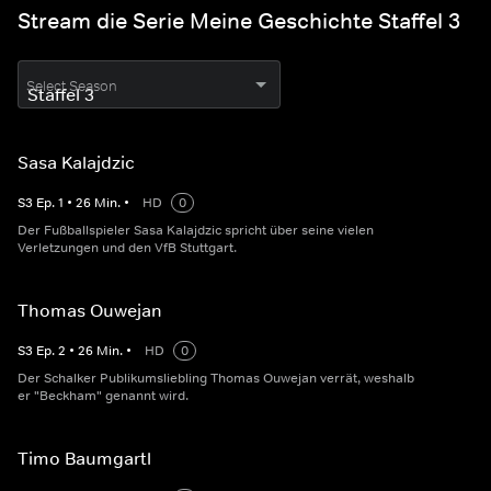
Stream die Serie Meine Geschichte Staffel 3
Select Season
Sasa Kalajdzic
S
3
Ep.
1
•
26
Min.
•
HD
0
Der Fußballspieler Sasa Kalajdzic spricht über seine vielen
Verletzungen und den VfB Stuttgart.
Thomas Ouwejan
S
3
Ep.
2
•
26
Min.
•
HD
0
Der Schalker Publikumsliebling Thomas Ouwejan verrät, weshalb
er "Beckham" genannt wird.
Timo Baumgartl