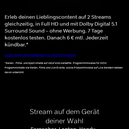
Erleb deinen Lieblingscontent auf 2 Streams
gleichzeitig, in Full HD und mit Dolby Digital 5.1
Surround Sound – ohne Werbung. 7 Tage
kostenlos testen. Danach 6 € mtl. Jederzeit
kündbar.*
Noch mehr Informationen zu WOW Premium
*Serien-, Filme- und Sport-Inhalte auf Abruf sind werbefrei. Programmhinweise für WOW
Programminhalte wie Serien, Filme und Live-Events, sowie Produkthinweise auf Live-Sendern bleiben
davon unberührt.
Stream auf dem Gerät
deiner Wahl
Fernseher, Laptop, Handy -