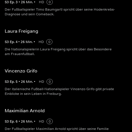
S
3
Ep.
3
•
26
Min.
•
HD
0
Der Fußballspieler Timo Baumgartl spricht über seine Hodenkrebs-
Diagnose und sein Comeback.
Laura Freigang
S
3
Ep.
4
•
26
Min.
•
HD
0
Die Nationalspielerin Laura Freigang spricht über das Besondere
am Frauenfußball.
Vincenzo Grifo
S
3
Ep.
5
•
26
Min.
•
HD
0
Der italienische Fußball-Nationalspieler Vincenzo Grifo gibt private
Einblicke in sein Leben in Freiburg.
Maximilian Arnold
S
3
Ep.
6
•
26
Min.
•
HD
0
Der Fußballspieler Maximilian Arnold spricht über seine Familie