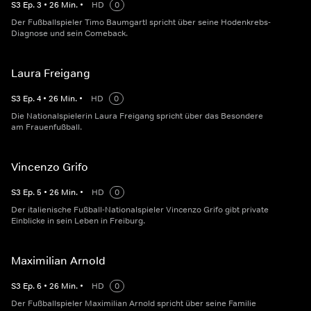
S
3
Ep.
3
•
26
Min.
•
HD
0
Der Fußballspieler Timo Baumgartl spricht über seine Hodenkrebs-
Diagnose und sein Comeback.
Laura Freigang
S
3
Ep.
4
•
26
Min.
•
HD
0
Die Nationalspielerin Laura Freigang spricht über das Besondere
am Frauenfußball.
Vincenzo Grifo
S
3
Ep.
5
•
26
Min.
•
HD
0
Der italienische Fußball-Nationalspieler Vincenzo Grifo gibt private
Einblicke in sein Leben in Freiburg.
Maximilian Arnold
S
3
Ep.
6
•
26
Min.
•
HD
0
Der Fußballspieler Maximilian Arnold spricht über seine Familie