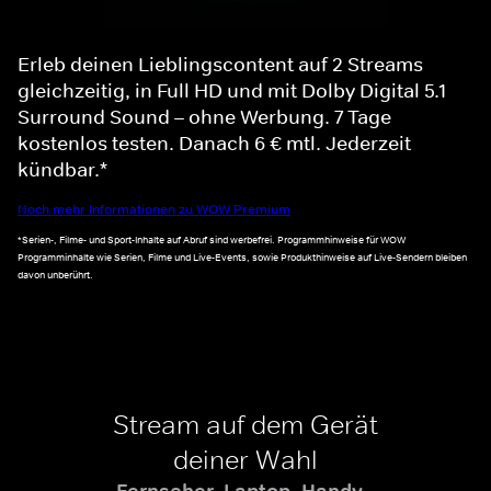
Erleb deinen Lieblingscontent auf 2 Streams
gleichzeitig, in Full HD und mit Dolby Digital 5.1
Surround Sound – ohne Werbung. 7 Tage
kostenlos testen. Danach 6 € mtl. Jederzeit
kündbar.*
Noch mehr Informationen zu WOW Premium
*Serien-, Filme- und Sport-Inhalte auf Abruf sind werbefrei. Programmhinweise für WOW
Programminhalte wie Serien, Filme und Live-Events, sowie Produkthinweise auf Live-Sendern bleiben
davon unberührt.
Stream auf dem Gerät
deiner Wahl
Fernseher, Laptop, Handy -