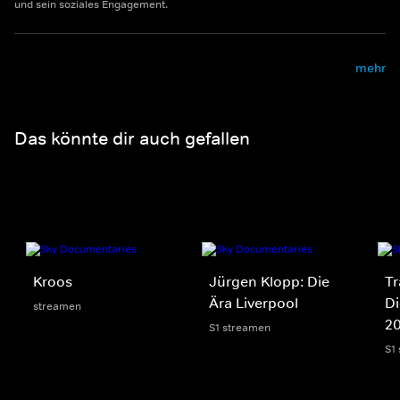
und sein soziales Engagement.
mehr
Das könnte dir auch gefallen
Kroos
Jürgen Klopp: Die
Tr
Ära Liverpool
Di
streamen
2
S1 streamen
S1