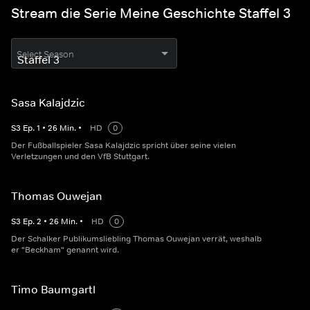
Stream die Serie Meine Geschichte Staffel 3
Select Season
Sasa Kalajdzic
S
3
Ep.
1
•
26
Min.
•
HD
0
Der Fußballspieler Sasa Kalajdzic spricht über seine vielen
Verletzungen und den VfB Stuttgart.
Thomas Ouwejan
S
3
Ep.
2
•
26
Min.
•
HD
0
Der Schalker Publikumsliebling Thomas Ouwejan verrät, weshalb
er "Beckham" genannt wird.
Timo Baumgartl