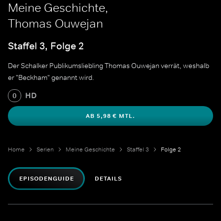
Meine Geschichte,
Thomas Ouwejan
Staffel 3, Folge 2
Der Schalker Publikumsliebling Thomas Ouwejan verrät, weshalb
er "Beckham" genannt wird.
HD
0
AB 5,98 € MTL.
Home
Serien
Meine Geschichte
Staffel 3
Folge 2
EPISODENGUIDE
DETAILS