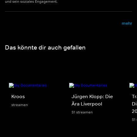
und sein soziales Engagement.
mehr
Das könnte dir auch gefallen
Kroos
Jürgen Klopp: Die
Tr
Ära Liverpool
Di
streamen
2
S1 streamen
S1