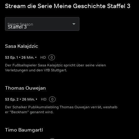
Stream die Serie Meine Geschichte Staffel 3
Select Season
Sasa Kalajdzic
S
3
Ep.
1
•
26
Min.
•
HD
0
Der Fußballspieler Sasa Kalajdzic spricht über seine vielen
Verletzungen und den VfB Stuttgart.
Thomas Ouwejan
S
3
Ep.
2
•
26
Min.
•
HD
0
Der Schalker Publikumsliebling Thomas Ouwejan verrät, weshalb
er "Beckham" genannt wird.
Timo Baumgartl