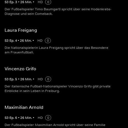
S
3
Ep.
3
•
26
Min.
•
HD
0
Der Fußballspieler Timo Baumgartl spricht über seine Hodenkrebs-
Diagnose und sein Comeback.
Laura Freigang
S
3
Ep.
4
•
26
Min.
•
HD
0
Die Nationalspielerin Laura Freigang spricht über das Besondere
am Frauenfußball.
Vincenzo Grifo
S
3
Ep.
5
•
26
Min.
•
HD
0
Der italienische Fußball-Nationalspieler Vincenzo Grifo gibt private
Einblicke in sein Leben in Freiburg.
Maximilian Arnold
S
3
Ep.
6
•
26
Min.
•
HD
0
Der Fußballspieler Maximilian Arnold spricht über seine Familie