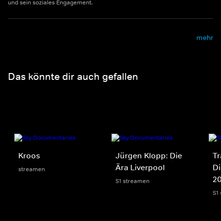
und sein soziales Engagement.
mehr
Das könnte dir auch gefallen
Kroos
Jürgen Klopp: Die
Tr
Ära Liverpool
Di
streamen
2
S1 streamen
S1