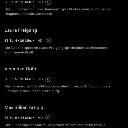
S
3
Ep.
3
•
26
Min.
•
HD
0
Der Fußballspieler Timo Baumgartl spricht über seine Hodenkrebs-
Diagnose und sein Comeback.
Laura Freigang
S
3
Ep.
4
•
26
Min.
•
HD
0
Die Nationalspielerin Laura Freigang spricht über das Besondere
am Frauenfußball.
Vincenzo Grifo
S
3
Ep.
5
•
26
Min.
•
HD
0
Der italienische Fußball-Nationalspieler Vincenzo Grifo gibt private
Einblicke in sein Leben in Freiburg.
Maximilian Arnold
S
3
Ep.
6
•
26
Min.
•
HD
0
Der Fußballspieler Maximilian Arnold spricht über seine Familie