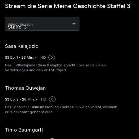
Stream die Serie Meine Geschichte Staffel 3
Select Season
Sasa Kalajdzic
S
3
Ep.
1
•
26
Min.
•
HD
0
Der Fußballspieler Sasa Kalajdzic spricht über seine vielen
Verletzungen und den VfB Stuttgart.
Thomas Ouwejan
S
3
Ep.
2
•
26
Min.
•
HD
0
Der Schalker Publikumsliebling Thomas Ouwejan verrät, weshalb
er "Beckham" genannt wird.
Timo Baumgartl