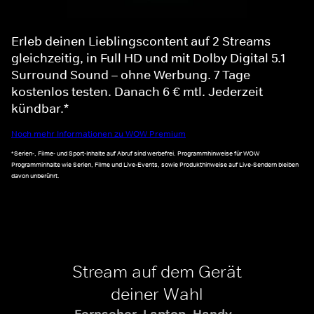
Erleb deinen Lieblingscontent auf 2 Streams
gleichzeitig, in Full HD und mit Dolby Digital 5.1
Surround Sound – ohne Werbung. 7 Tage
kostenlos testen. Danach 6 € mtl. Jederzeit
kündbar.*
Noch mehr Informationen zu WOW Premium
*Serien-, Filme- und Sport-Inhalte auf Abruf sind werbefrei. Programmhinweise für WOW
Programminhalte wie Serien, Filme und Live-Events, sowie Produkthinweise auf Live-Sendern bleiben
davon unberührt.
Stream auf dem Gerät
deiner Wahl
Fernseher, Laptop, Handy -