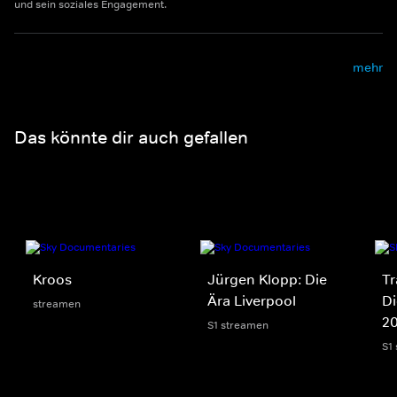
und sein soziales Engagement.
mehr
Das könnte dir auch gefallen
Kroos
Jürgen Klopp: Die
Tr
Ära Liverpool
Di
streamen
2
S1 streamen
S1