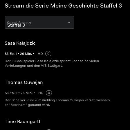
Stream die Serie Meine Geschichte Staffel 3
Select Season
Sasa Kalajdzic
S
3
Ep.
1
•
26
Min.
•
HD
0
Der Fußballspieler Sasa Kalajdzic spricht über seine vielen
Verletzungen und den VfB Stuttgart.
Thomas Ouwejan
S
3
Ep.
2
•
26
Min.
•
HD
0
Der Schalker Publikumsliebling Thomas Ouwejan verrät, weshalb
er "Beckham" genannt wird.
Timo Baumgartl