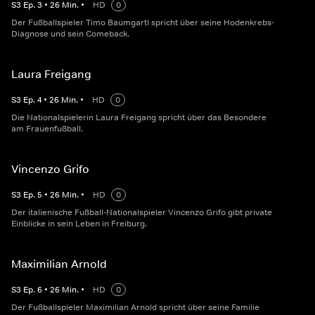
S
3
Ep.
3
•
26
Min.
•
HD
0
Der Fußballspieler Timo Baumgartl spricht über seine Hodenkrebs-
Diagnose und sein Comeback.
Laura Freigang
S
3
Ep.
4
•
26
Min.
•
HD
0
Die Nationalspielerin Laura Freigang spricht über das Besondere
am Frauenfußball.
Vincenzo Grifo
S
3
Ep.
5
•
26
Min.
•
HD
0
Der italienische Fußball-Nationalspieler Vincenzo Grifo gibt private
Einblicke in sein Leben in Freiburg.
Maximilian Arnold
S
3
Ep.
6
•
26
Min.
•
HD
0
Der Fußballspieler Maximilian Arnold spricht über seine Familie