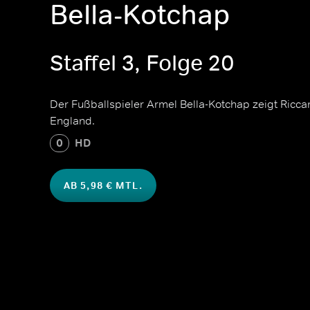
Bella-Kotchap
Staffel 3, Folge 20
Der Fußballspieler Armel Bella-Kotchap zeigt Ricca
England.
0
HD
AB 5,98 € MTL.