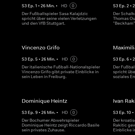
S
3
Ep.
1
•
26
Min.
•
HD
0
S
3
Ep.
2
•
Der Fußballspieler Sasa Kalajdzic
Der Schalk
spricht über seine vielen Verletzungen
Thomas Ouw
und den VfB Stuttgart.
"Beckham" 
Vincenzo Grifo
Maximili
S
3
Ep.
5
•
26
Min.
•
HD
0
S
3
Ep.
6
•
Der italienische Fußball-Nationalspieler
Der Fußbal
Vincenzo Grifo gibt private Einblicke in
spricht übe
sein Leben in Freiburg.
soziales E
Dominique Heintz
Ivan Raki
S
3
Ep.
9
•
26
Min.
•
HD
0
S
3
Ep.
10
•
Der Bochumer Abwehrspieler
Der kroatis
Dominique Heintz zeigt Riccardo Basile
Rakitic ge
sein privates Zuhause.
Einblicke i