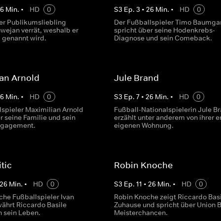
26
Min.
•
HD
0
S
3
Ep.
3
•
26
Min.
•
HD
0
er Publikumsliebling
Der Fußballspieler Timo Baumgar
ejan verrät, weshalb er
spricht über seine Hodenkrebs-
genannt wird.
Diagnose und sein Comeback.
an Arnold
Jule Brand
26
Min.
•
HD
0
S
3
Ep.
7
•
26
Min.
•
HD
0
lspieler Maximilian Arnold
Fußball-Nationalspielerin Jule B
r seine Familie und sein
erzählt unter anderem von ihrer e
ngagement.
eigenen Wohnung.
tic
Robin Knoche
26
Min.
•
HD
0
S
3
Ep.
11
•
26
Min.
•
HD
0
che Fußballspieler Ivan
Robin Knoche zeigt Riccardo Basi
währt Riccardo Basile
Zuhause und spricht über Union B
n sein Leben.
Meisterchancen.