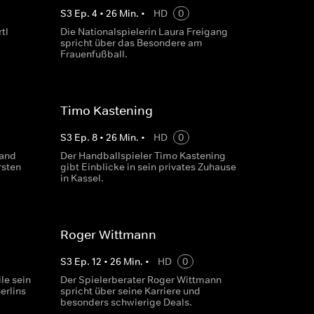
S
3
Ep.
4
•
26
Min.
•
HD
0
tl
Die Nationalspielerin Laura Freigang
spricht über das Besondere am
Frauenfußball.
Timo Kastening
S
3
Ep.
8
•
26
Min.
•
HD
0
rand
Der Handballspieler Timo Kastening
rsten
gibt Einblicke in sein privates Zuhause
in Kassel.
Roger Wittmann
S
3
Ep.
12
•
26
Min.
•
HD
0
le sein
Der Spielerberater Roger Wittmann
erlins
spricht über seine Karriere und
besonders schwierige Deals.