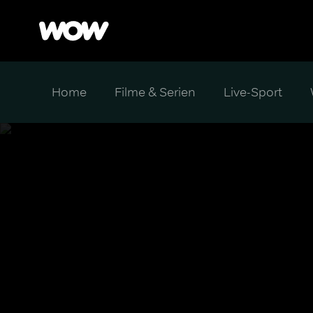
Home
Filme & Serien
Live-Sport