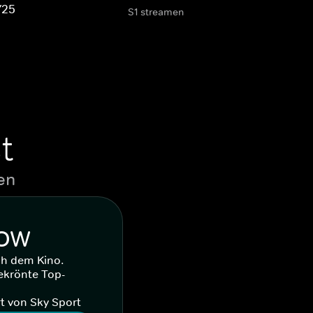
/25
S1 streamen
t
en
WOW
ch dem Kino.
ekrönte Top-
t von Sky Sport