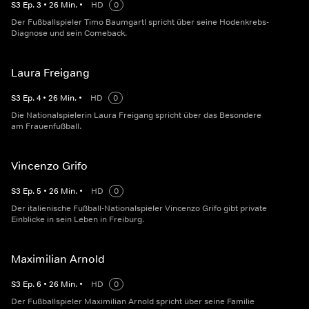
S
3
Ep.
3
•
26
Min.
•
HD
0
Der Fußballspieler Timo Baumgartl spricht über seine Hodenkrebs-
Diagnose und sein Comeback.
Laura Freigang
S
3
Ep.
4
•
26
Min.
•
HD
0
Die Nationalspielerin Laura Freigang spricht über das Besondere
am Frauenfußball.
Vincenzo Grifo
S
3
Ep.
5
•
26
Min.
•
HD
0
Der italienische Fußball-Nationalspieler Vincenzo Grifo gibt private
Einblicke in sein Leben in Freiburg.
Maximilian Arnold
S
3
Ep.
6
•
26
Min.
•
HD
0
Der Fußballspieler Maximilian Arnold spricht über seine Familie