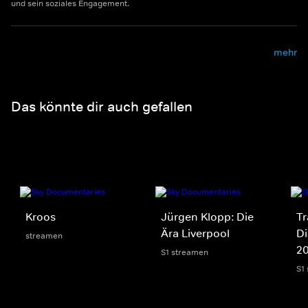
und sein soziales Engagement.
mehr
Das könnte dir auch gefallen
Kroos
Jürgen Klopp: Die
Tr
Ära Liverpool
Di
streamen
2
S1 streamen
S1