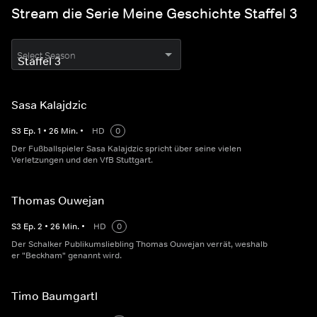
Stream die Serie Meine Geschichte Staffel 3
Select Season
Sasa Kalajdzic
S
3
Ep.
1
•
26
Min.
•
HD
0
Der Fußballspieler Sasa Kalajdzic spricht über seine vielen
Verletzungen und den VfB Stuttgart.
Thomas Ouwejan
S
3
Ep.
2
•
26
Min.
•
HD
0
Der Schalker Publikumsliebling Thomas Ouwejan verrät, weshalb
er "Beckham" genannt wird.
Timo Baumgartl