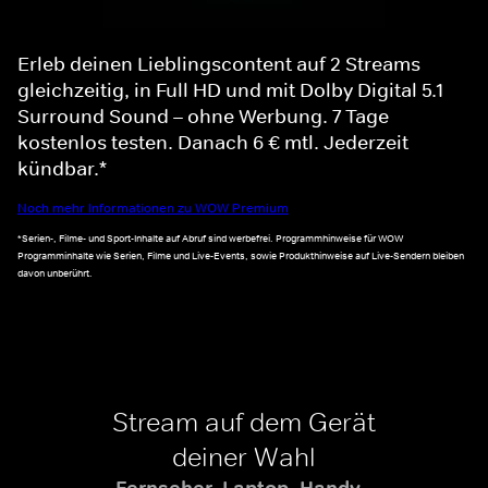
Erleb deinen Lieblingscontent auf 2 Streams
gleichzeitig, in Full HD und mit Dolby Digital 5.1
Surround Sound – ohne Werbung. 7 Tage
kostenlos testen. Danach 6 € mtl. Jederzeit
kündbar.*
Noch mehr Informationen zu WOW Premium
*Serien-, Filme- und Sport-Inhalte auf Abruf sind werbefrei. Programmhinweise für WOW
Programminhalte wie Serien, Filme und Live-Events, sowie Produkthinweise auf Live-Sendern bleiben
davon unberührt.
Stream auf dem Gerät
deiner Wahl
Fernseher, Laptop, Handy -