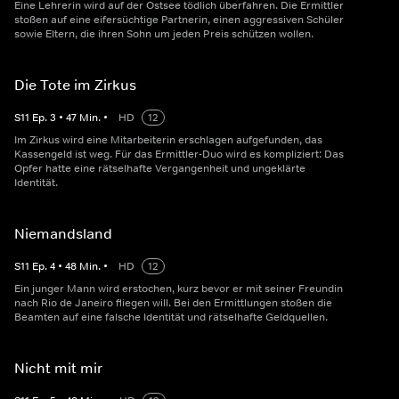
Eine Lehrerin wird auf der Ostsee tödlich überfahren. Die Ermittler
stoßen auf eine eifersüchtige Partnerin, einen aggressiven Schüler
sowie Eltern, die ihren Sohn um jeden Preis schützen wollen.
Die Tote im Zirkus
S
11
Ep.
3
•
47
Min.
•
HD
12
Im Zirkus wird eine Mitarbeiterin erschlagen aufgefunden, das
Kassengeld ist weg. Für das Ermittler-Duo wird es kompliziert: Das
Opfer hatte eine rätselhafte Vergangenheit und ungeklärte
Identität.
Niemandsland
S
11
Ep.
4
•
48
Min.
•
HD
12
Ein junger Mann wird erstochen, kurz bevor er mit seiner Freundin
nach Rio de Janeiro fliegen will. Bei den Ermittlungen stoßen die
Beamten auf eine falsche Identität und rätselhafte Geldquellen.
Nicht mit mir