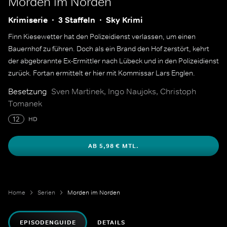
Morden im Norden
Krimiserie
3 Staffeln
Sky Krimi
Finn Kiesewetter hat den Polizeidienst verlassen, um einen
Bauernhof zu führen. Doch als ein Brand den Hof zerstört, kehrt
der abgebrannte Ex-Ermittler nach Lübeck und in den Polizeidienst
zurück. Fortan ermittelt er hier mit Kommissar Lars Englen.
Besetzung
Sven Martinek, Ingo Naujoks, Christoph
Tomanek
12
HD
AB 5,98 € MTL.
Home
Serien
Morden im Norden
EPISODENGUIDE
DETAILS