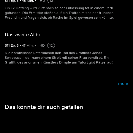
S
11
Ep.
5
•
48
Min.
•
HD
12
Ein Ex-Häftling wird kurz nach seiner Entlassung tot in einem Park
gefunden. Die Ermittler stoßen auf ein Treffen mit seiner früheren
Freundin und fragen sich, ob Rache im Spiel gewesen sein könnte.
Das zweite Alibi
S
11
Ep.
6
•
47
Min.
•
HD
12
Die Kommissare untersuchen den Tod des Grafikers Jonas
Schlebusch, der nach einem Streit mit seiner Frau verstirbt. Ein
Graffiti des anonymen Künstlers Dimple am Tatort gibt Rätsel auf.
mehr
Das könnte dir auch gefallen