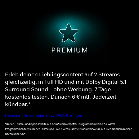
Erleb deinen Lieblingscontent auf 2 Streams
gleichzeitig, in Full HD und mit Dolby Digital 5.1
Surround Sound – ohne Werbung. 7 Tage
kostenlos testen. Danach 6 € mtl. Jederzeit
kündbar.*
Noch mehr Informationen zu WOW Premium
*Serien-, Filme- und Sport-Inhalte auf Abruf sind werbefrei. Programmhinweise für WOW
Programminhalte wie Serien, Filme und Live-Events, sowie Produkthinweise auf Live-Sendern bleiben
davon unberührt.