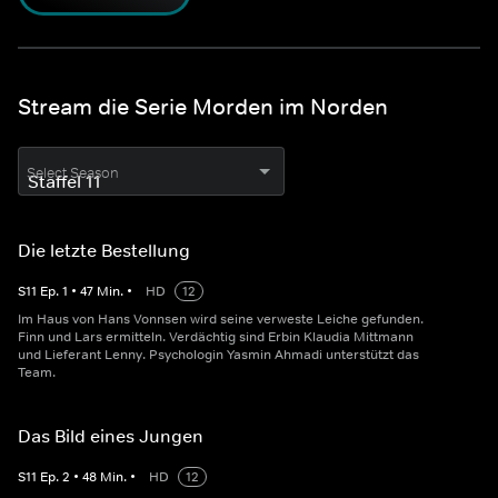
Stream die Serie Morden im Norden
Select Season
Die letzte Bestellung
S
11
Ep.
1
•
47
Min.
•
HD
12
Im Haus von Hans Vonnsen wird seine verweste Leiche gefunden.
Finn und Lars ermitteln. Verdächtig sind Erbin Klaudia Mittmann
und Lieferant Lenny. Psychologin Yasmin Ahmadi unterstützt das
Team.
Das Bild eines Jungen
S
11
Ep.
2
•
48
Min.
•
HD
12