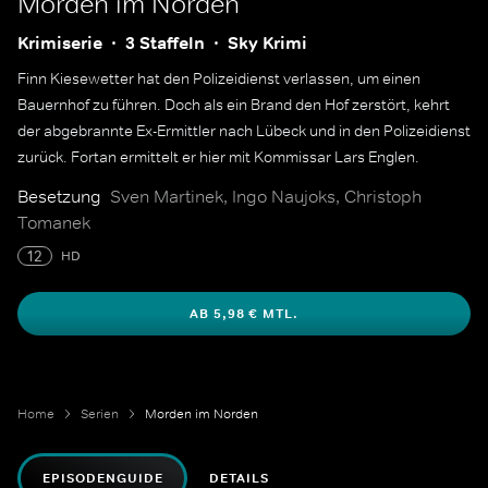
Morden im Norden
Krimiserie
3 Staffeln
Sky Krimi
Finn Kiesewetter hat den Polizeidienst verlassen, um einen
Bauernhof zu führen. Doch als ein Brand den Hof zerstört, kehrt
der abgebrannte Ex-Ermittler nach Lübeck und in den Polizeidienst
zurück. Fortan ermittelt er hier mit Kommissar Lars Englen.
Besetzung
Sven Martinek, Ingo Naujoks, Christoph
Tomanek
12
HD
AB 5,98 € MTL.
Home
Serien
Morden im Norden
EPISODENGUIDE
DETAILS