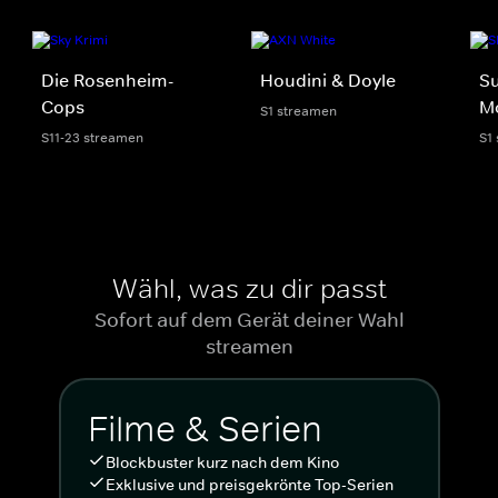
Die Rosenheim-
Houdini & Doyle
Su
Cops
M
S1 streamen
S11-23 streamen
S1
Wähl, was zu dir passt
Sofort auf dem Gerät deiner Wahl
streamen
Filme & Serien
Blockbuster kurz nach dem Kino
Exklusive und preisgekrönte Top-Serien