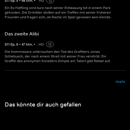
S
11
Ep.
5
•
48
Min.
•
HD
12
Ein Ex-Häftling wird kurz nach seiner Entlassung tot in einem Park
gefunden. Die Ermittler stoßen auf ein Treffen mit seiner früheren
Freundin und fragen sich, ob Rache im Spiel gewesen sein könnte.
Das zweite Alibi
S
11
Ep.
6
•
47
Min.
•
HD
12
Die Kommissare untersuchen den Tod des Grafikers Jonas
Schlebusch, der nach einem Streit mit seiner Frau verstirbt. Ein
Graffiti des anonymen Künstlers Dimple am Tatort gibt Rätsel auf.
mehr
Das könnte dir auch gefallen