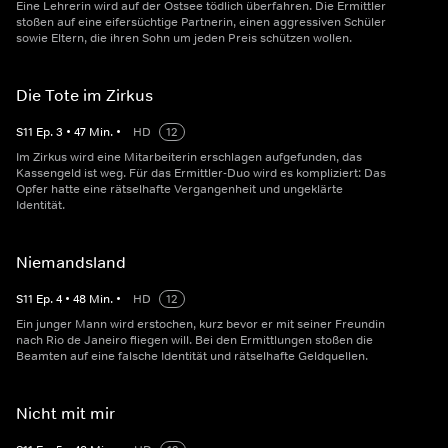
Eine Lehrerin wird auf der Ostsee tödlich überfahren. Die Ermittler
stoßen auf eine eifersüchtige Partnerin, einen aggressiven Schüler
sowie Eltern, die ihren Sohn um jeden Preis schützen wollen.
Die Tote im Zirkus
S
11
Ep.
3
•
47
Min.
•
HD
12
Im Zirkus wird eine Mitarbeiterin erschlagen aufgefunden, das
Kassengeld ist weg. Für das Ermittler-Duo wird es kompliziert: Das
Opfer hatte eine rätselhafte Vergangenheit und ungeklärte
Identität.
Niemandsland
S
11
Ep.
4
•
48
Min.
•
HD
12
Ein junger Mann wird erstochen, kurz bevor er mit seiner Freundin
nach Rio de Janeiro fliegen will. Bei den Ermittlungen stoßen die
Beamten auf eine falsche Identität und rätselhafte Geldquellen.
Nicht mit mir