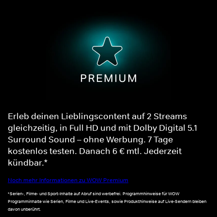
Erleb deinen Lieblingscontent auf 2 Streams
gleichzeitig, in Full HD und mit Dolby Digital 5.1
Surround Sound – ohne Werbung. 7 Tage
kostenlos testen. Danach 6 € mtl. Jederzeit
kündbar.*
Noch mehr Informationen zu WOW Premium
*Serien-, Filme- und Sport-Inhalte auf Abruf sind werbefrei. Programmhinweise für WOW
Programminhalte wie Serien, Filme und Live-Events, sowie Produkthinweise auf Live-Sendern bleiben
davon unberührt.