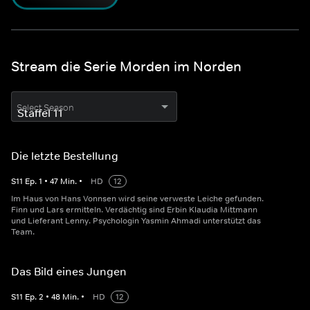
Stream die Serie Morden im Norden
Select Season
Die letzte Bestellung
S
11
Ep.
1
•
47
Min.
•
HD
12
Im Haus von Hans Vonnsen wird seine verweste Leiche gefunden.
Finn und Lars ermitteln. Verdächtig sind Erbin Klaudia Mittmann
und Lieferant Lenny. Psychologin Yasmin Ahmadi unterstützt das
Team.
Das Bild eines Jungen
S
11
Ep.
2
•
48
Min.
•
HD
12