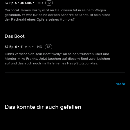
S
7
Ep.
5
•
40
Min.
•
HD
12
Corporal James Korby wird an Halloween tot in seinem Wagen
gefunden. Er war für seine derben Scherze bekannt. Ist sein Mord
der Racheakt eines Opfers seines Humors?
Das Boot
S
7
Ep.
6
•
41
Min.
•
HD
12
Gibbs verschenkte sein Boot "Kelly" an seinen früheren Chef und
Mentor Mike Franks. Jetzt tauchen auf diesem Boot zwei Leichen
auf und das auch noch im Hafen eines Navy-Stützpunktes.
mehr
Das könnte dir auch gefallen