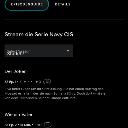
EPISODENGUIDE
DETAILS
Stream die Serie Navy CIS
Select Season
Der Joker
S
7
Ep.
1
•
41
Min.
•
HD
12
Ziva bittet Gibbs um ihre Entlassung. Sie hat einen Auftrag des
Mossad erhalten, der sie nach Somalia führt. Doch dort wird sie
von dem Terroristen Saleem Ulman entführt.
Wie ein Vater
S
7
Ep.
2
•
41
Min.
•
HD
12