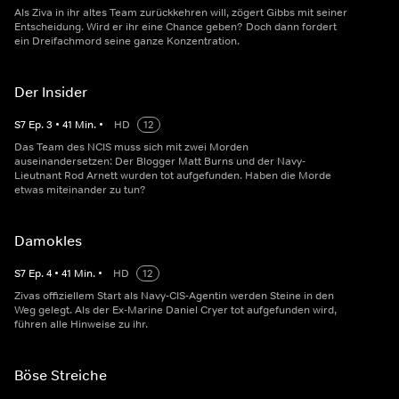
Als Ziva in ihr altes Team zurückkehren will, zögert Gibbs mit seiner
Entscheidung. Wird er ihr eine Chance geben? Doch dann fordert
ein Dreifachmord seine ganze Konzentration.
Der Insider
S
7
Ep.
3
•
41
Min.
•
HD
12
Das Team des NCIS muss sich mit zwei Morden
auseinandersetzen: Der Blogger Matt Burns und der Navy-
Lieutnant Rod Arnett wurden tot aufgefunden. Haben die Morde
etwas miteinander zu tun?
Damokles
S
7
Ep.
4
•
41
Min.
•
HD
12
Zivas offiziellem Start als Navy-CIS-Agentin werden Steine in den
Weg gelegt. Als der Ex-Marine Daniel Cryer tot aufgefunden wird,
führen alle Hinweise zu ihr.
Böse Streiche