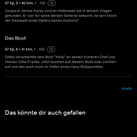
S
7
Ep.
5
•
40
Min.
•
HD
12
Corporal James Korby wird an Halloween tot in seinem Wagen
gefunden. Er war für seine derben Scherze bekannt. Ist sein Mord
der Racheakt eines Opfers seines Humors?
Das Boot
S
7
Ep.
6
•
41
Min.
•
HD
12
Gibbs verschenkte sein Boot "Kelly" an seinen früheren Chef und
Mentor Mike Franks. Jetzt tauchen auf diesem Boot zwei Leichen
auf und das auch noch im Hafen eines Navy-Stützpunktes.
mehr
Das könnte dir auch gefallen