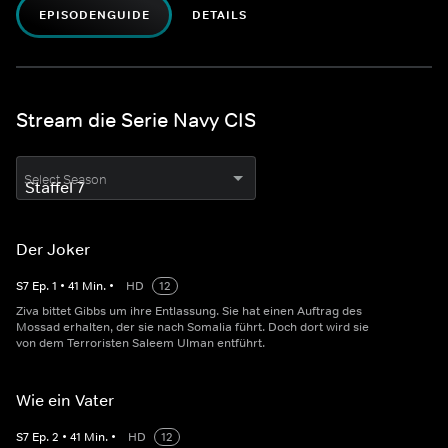
EPISODENGUIDE
DETAILS
Stream die Serie Navy CIS
Select Season
Der Joker
S
7
Ep.
1
•
41
Min.
•
HD
12
Ziva bittet Gibbs um ihre Entlassung. Sie hat einen Auftrag des
Mossad erhalten, der sie nach Somalia führt. Doch dort wird sie
von dem Terroristen Saleem Ulman entführt.
Wie ein Vater
S
7
Ep.
2
•
41
Min.
•
HD
12