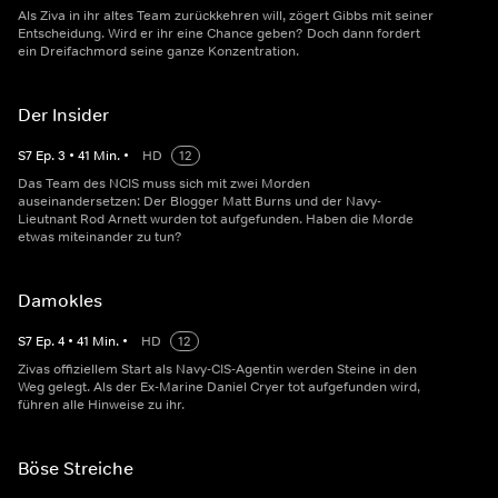
Als Ziva in ihr altes Team zurückkehren will, zögert Gibbs mit seiner
Entscheidung. Wird er ihr eine Chance geben? Doch dann fordert
ein Dreifachmord seine ganze Konzentration.
Der Insider
S
7
Ep.
3
•
41
Min.
•
HD
12
Das Team des NCIS muss sich mit zwei Morden
auseinandersetzen: Der Blogger Matt Burns und der Navy-
Lieutnant Rod Arnett wurden tot aufgefunden. Haben die Morde
etwas miteinander zu tun?
Damokles
S
7
Ep.
4
•
41
Min.
•
HD
12
Zivas offiziellem Start als Navy-CIS-Agentin werden Steine in den
Weg gelegt. Als der Ex-Marine Daniel Cryer tot aufgefunden wird,
führen alle Hinweise zu ihr.
Böse Streiche