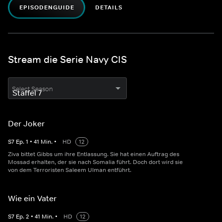
EPISODENGUIDE
DETAILS
Stream die Serie Navy CIS
Select Season
Der Joker
S
7
Ep.
1
•
41
Min.
•
HD
12
Ziva bittet Gibbs um ihre Entlassung. Sie hat einen Auftrag des
Mossad erhalten, der sie nach Somalia führt. Doch dort wird sie
von dem Terroristen Saleem Ulman entführt.
Wie ein Vater
S
7
Ep.
2
•
41
Min.
•
HD
12