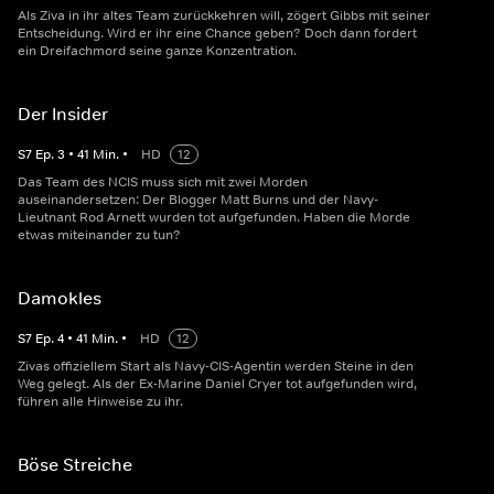
Als Ziva in ihr altes Team zurückkehren will, zögert Gibbs mit seiner
Entscheidung. Wird er ihr eine Chance geben? Doch dann fordert
ein Dreifachmord seine ganze Konzentration.
Der Insider
S
7
Ep.
3
•
41
Min.
•
HD
12
Das Team des NCIS muss sich mit zwei Morden
auseinandersetzen: Der Blogger Matt Burns und der Navy-
Lieutnant Rod Arnett wurden tot aufgefunden. Haben die Morde
etwas miteinander zu tun?
Damokles
S
7
Ep.
4
•
41
Min.
•
HD
12
Zivas offiziellem Start als Navy-CIS-Agentin werden Steine in den
Weg gelegt. Als der Ex-Marine Daniel Cryer tot aufgefunden wird,
führen alle Hinweise zu ihr.
Böse Streiche