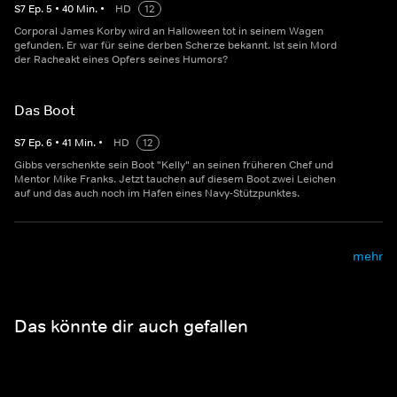
S
7
Ep.
5
•
40
Min.
•
HD
12
Corporal James Korby wird an Halloween tot in seinem Wagen
gefunden. Er war für seine derben Scherze bekannt. Ist sein Mord
der Racheakt eines Opfers seines Humors?
Das Boot
S
7
Ep.
6
•
41
Min.
•
HD
12
Gibbs verschenkte sein Boot "Kelly" an seinen früheren Chef und
Mentor Mike Franks. Jetzt tauchen auf diesem Boot zwei Leichen
auf und das auch noch im Hafen eines Navy-Stützpunktes.
mehr
Das könnte dir auch gefallen