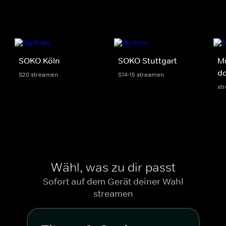
SOKO Köln
SOKO Stuttgart
M
do
S20 streamen
S14-15 streamen
st
Wähl, was zu dir passt
Sofort auf dem Gerät deiner Wahl
streamen