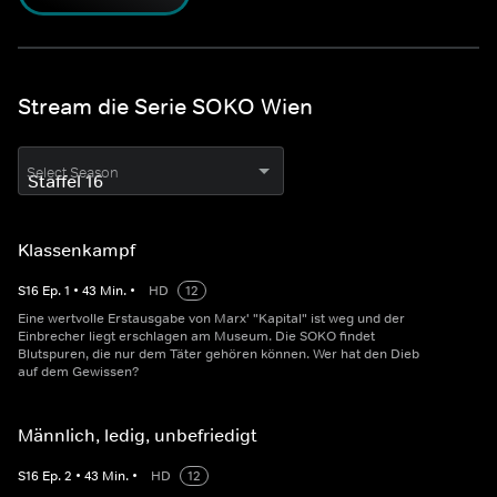
Stream die Serie SOKO Wien
Select Season
Klassenkampf
S
16
Ep.
1
•
43
Min.
•
HD
12
Eine wertvolle Erstausgabe von Marx' "Kapital" ist weg und der
Einbrecher liegt erschlagen am Museum. Die SOKO findet
Blutspuren, die nur dem Täter gehören können. Wer hat den Dieb
auf dem Gewissen?
Männlich, ledig, unbefriedigt
S
16
Ep.
2
•
43
Min.
•
HD
12