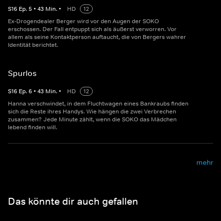
S
16
Ep.
5
•
43
Min.
•
HD
12
Ex-Drogendealer Berger wird vor den Augen der SOKO
erschossen. Der Fall entpuppt sich als äußerst verworren. Vor
allem als seine Kontaktperson auftaucht, die von Bergers wahrer
Identität berichtet.
Spurlos
S
16
Ep.
6
•
43
Min.
•
HD
12
Hanna verschwindet, in dem Fluchtwagen eines Bankraubs finden
sich die Reste ihres Handys. Wie hängen die zwei Verbrechen
zusammen? Jede Minute zählt, wenn die SOKO das Mädchen
lebend finden will.
mehr
Das könnte dir auch gefallen