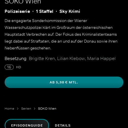
SOKO Wien
Polizeiserie
1 Staffel
Sky Krimi
Die engagierte Sonderkommission der Wiener
Wasserschutzpolizei klärt im Großraum der österreichischen
Hauptstadt Verbrechen auf. Der Fokus des Kriminalistenteams
liegt dabei auf Straftaten, die an und auf der Donau sowie ihren
Nebenflüssen geschehen.
Besetzung
Brigitte Kren, Lilian Klebow, Maria Happel
16
HD
AB 5,98 € MTL.
Home
Serien
SOKO Wien
EPISODENGUIDE
DETAILS