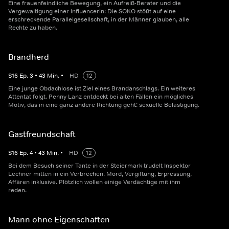
Eine frauenfeindliche Bewegung, ein Aufreiß-Berater und die
Vergewaltigung einer Influencerin: Die SOKO stößt auf eine
erschreckende Parallelgesellschaft, in der Männer glauben, alle
Rechte zu haben.
Brandherd
S
16
Ep.
3
•
43
Min.
•
HD
12
Eine junge Obdachlose ist Ziel eines Brandanschlags. Ein weiteres
Attentat folgt. Penny Lanz entdeckt bei alten Fällen ein mögliches
Motiv, das in eine ganz andere Richtung geht: sexuelle Belästigung.
Gastfreundschaft
S
16
Ep.
4
•
43
Min.
•
HD
12
Bei dem Besuch seiner Tante in der Steiermark trudelt Inspektor
Lechner mitten in ein Verbrechen. Mord, Vergiftung, Erpressung,
Affären inklusive. Plötzlich wollen einige Verdächtige mit ihm
reden.
Mann ohne Eigenschaften