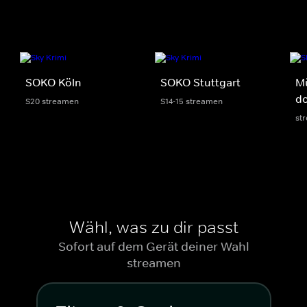
SOKO Köln
SOKO Stuttgart
M
do
S20 streamen
S14-15 streamen
st
Wähl, was zu dir passt
Sofort auf dem Gerät deiner Wahl
streamen