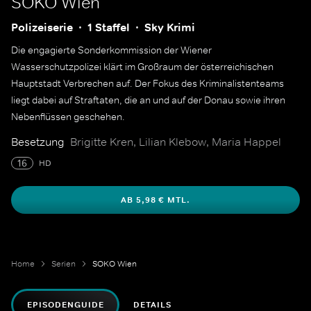
SOKO Wien
Polizeiserie
1 Staffel
Sky Krimi
Die engagierte Sonderkommission der Wiener
Wasserschutzpolizei klärt im Großraum der österreichischen
Hauptstadt Verbrechen auf. Der Fokus des Kriminalistenteams
liegt dabei auf Straftaten, die an und auf der Donau sowie ihren
Nebenflüssen geschehen.
Besetzung
Brigitte Kren, Lilian Klebow, Maria Happel
16
HD
AB 5,98 € MTL.
Home
Serien
SOKO Wien
EPISODENGUIDE
DETAILS