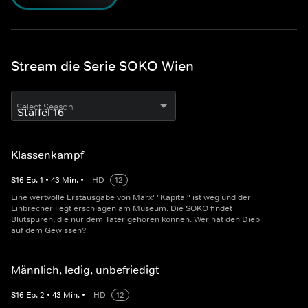
Stream die Serie SOKO Wien
Select Season
Klassenkampf
S
16
Ep.
1
•
43
Min.
•
HD
12
Eine wertvolle Erstausgabe von Marx' "Kapital" ist weg und der
Einbrecher liegt erschlagen am Museum. Die SOKO findet
Blutspuren, die nur dem Täter gehören können. Wer hat den Dieb
auf dem Gewissen?
Männlich, ledig, unbefriedigt
S
16
Ep.
2
•
43
Min.
•
HD
12