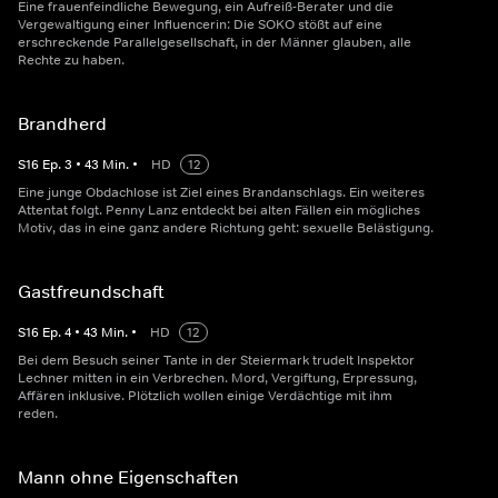
Eine frauenfeindliche Bewegung, ein Aufreiß-Berater und die
Vergewaltigung einer Influencerin: Die SOKO stößt auf eine
erschreckende Parallelgesellschaft, in der Männer glauben, alle
Rechte zu haben.
Brandherd
S
16
Ep.
3
•
43
Min.
•
HD
12
Eine junge Obdachlose ist Ziel eines Brandanschlags. Ein weiteres
Attentat folgt. Penny Lanz entdeckt bei alten Fällen ein mögliches
Motiv, das in eine ganz andere Richtung geht: sexuelle Belästigung.
Gastfreundschaft
S
16
Ep.
4
•
43
Min.
•
HD
12
Bei dem Besuch seiner Tante in der Steiermark trudelt Inspektor
Lechner mitten in ein Verbrechen. Mord, Vergiftung, Erpressung,
Affären inklusive. Plötzlich wollen einige Verdächtige mit ihm
reden.
Mann ohne Eigenschaften