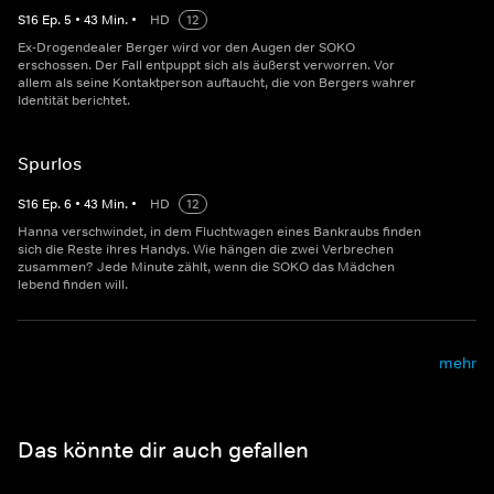
S
16
Ep.
5
•
43
Min.
•
HD
12
Ex-Drogendealer Berger wird vor den Augen der SOKO
erschossen. Der Fall entpuppt sich als äußerst verworren. Vor
allem als seine Kontaktperson auftaucht, die von Bergers wahrer
Identität berichtet.
Spurlos
S
16
Ep.
6
•
43
Min.
•
HD
12
Hanna verschwindet, in dem Fluchtwagen eines Bankraubs finden
sich die Reste ihres Handys. Wie hängen die zwei Verbrechen
zusammen? Jede Minute zählt, wenn die SOKO das Mädchen
lebend finden will.
mehr
Das könnte dir auch gefallen