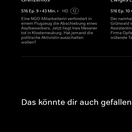
S
16
Ep.
9
•
43
Min.
•
HD
12
S
16
Ep.
10
Eine NGO-Mitarbeiterin verhindert in
Der namhaf
einem Flugzeug die Abschiebung eines
Grünwald w
Asylbewerbers. Jetzt liegt Ines Messner
Assistentin
tot in Klosterneuburg. Hat jemand die
Firma Opfe
politische Aktivistin ausschalten
wütende Ta
wollen?
Das könnte dir auch gefallen