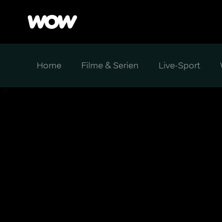
Home
Filme & Serien
Live-Sport