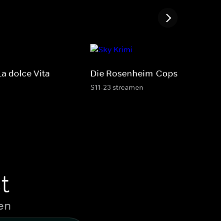
a dolce Vita
Die Rosenheim-Cops
S11-23 streamen
t
en