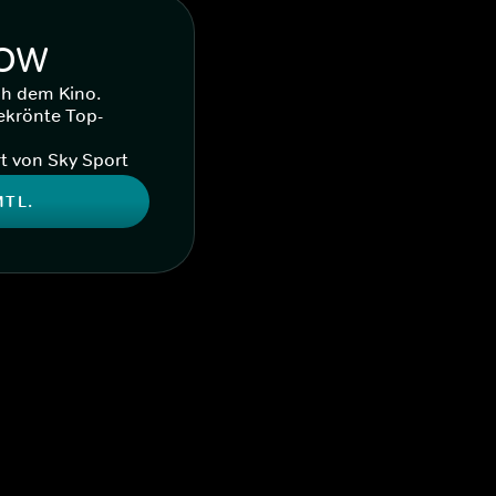
WOW
ch dem Kino.
ekrönte Top-
t von Sky Sport
MTL.