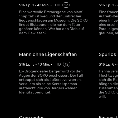
S
16
Ep.
1
•
43
Min.
•
HD
12
S
16
Ep.
2
•
Eine wertvolle Erstausgabe von Marx'
Eine fraue
"Kapital" ist weg und der Einbrecher
Aufreiß-Be
liegt erschlagen am Museum. Die SOKO
einer Influ
findet Blutspuren, die nur dem Täter
eine ersch
gehören können. Wer hat den Dieb auf
Parallelges
dem Gewissen?
glauben, a
Mann ohne Eigenschaften
Spurlos
S
16
Ep.
5
•
43
Min.
•
HD
12
S
16
Ep.
6
•
Ex-Drogendealer Berger wird vor den
Hanna vers
Augen der SOKO erschossen. Der Fall
Fluchtwage
entpuppt sich als äußerst verworren.
sich die Re
Vor allem als seine Kontaktperson
hängen die
auftaucht, die von Bergers wahrer
zusammen?
Identität berichtet.
die SOKO 
will.
Grenzenlos
Ewiges 