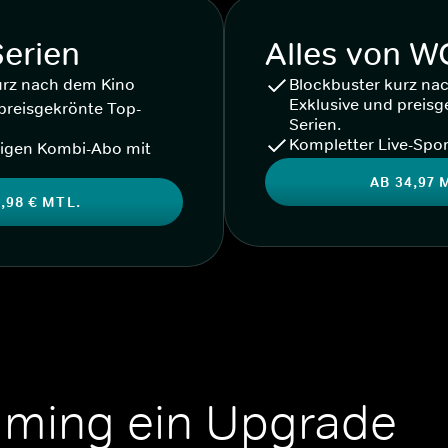
Serien
Alles von 
urz nach dem Kino
Blockbuster kurz na
Exklusive und preisg
preisgekrönte Top-
Serien.
Kompletter Live-Spor
igen Kombi-Abo mit
AB 34,97 
,98 € MTL.
aming ein Upgrade