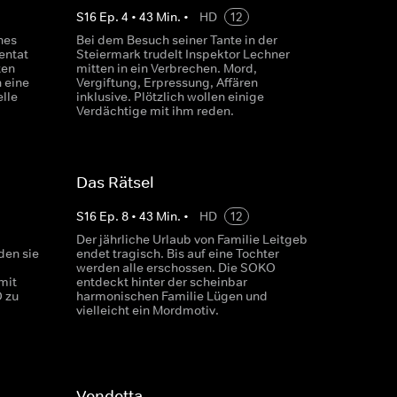
S
16
Ep.
4
•
43
Min.
•
HD
12
nes
Bei dem Besuch seiner Tante in der
entat
Steiermark trudelt Inspektor Lechner
ten
mitten in ein Verbrechen. Mord,
n eine
Vergiftung, Erpressung, Affären
lle
inklusive. Plötzlich wollen einige
Verdächtige mit ihm reden.
Das Rätsel
S
16
Ep.
8
•
43
Min.
•
HD
12
Der jährliche Urlaub von Familie Leitgeb
den sie
endet tragisch. Bis auf eine Tochter
werden alle erschossen. Die SOKO
mit
entdeckt hinter der scheinbar
 zu
harmonischen Familie Lügen und
vielleicht ein Mordmotiv.
Vendetta