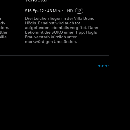
S
16
Ep.
12
•
43
Min.
•
HD
12
n
Drei Leichen liegen in der Villa Bruno
ndy
Hödls. Er selbst wird auch tot
dern.
aufgefunden, ebenfalls vergiftet. Dann
tler
bekommt die SOKO einen Tipp: Högls
ilie
Frau verstarb kürzlich unter
merkwürdigen Umständen.
mehr