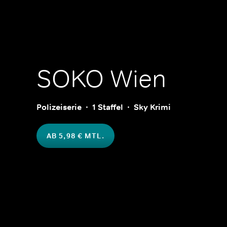
SOKO Wien
Polizeiserie
1 Staffel
Sky Krimi
AB 5,98 € MTL.