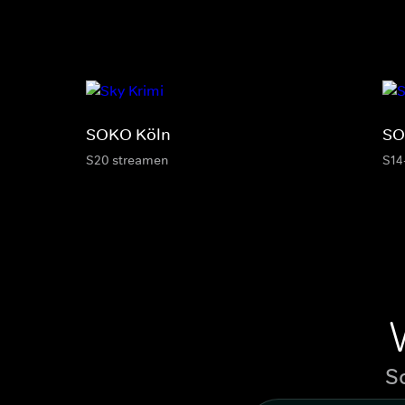
SOKO Köln
SO
S20 streamen
S14
S