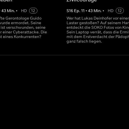
•
43
Min.
•
HD
12
S
16
Ep.
11
•
43
Min.
•
HD
12
te Gerontologe Guido
Wer hat Lukas Deinhofer vor eine
urde ermordet. Seine
Laster gestoßen? Auf seinem Ha
 ist verschwunden, seine
entdeckt die SOKO Fotos von Kin
r einer Cyberattacke. Die
Sein Laptop verrät, dass die Ermit
t eines Konkurrenten?
mit dem Erstverdacht der Pädoph
ganz falsch liegen.