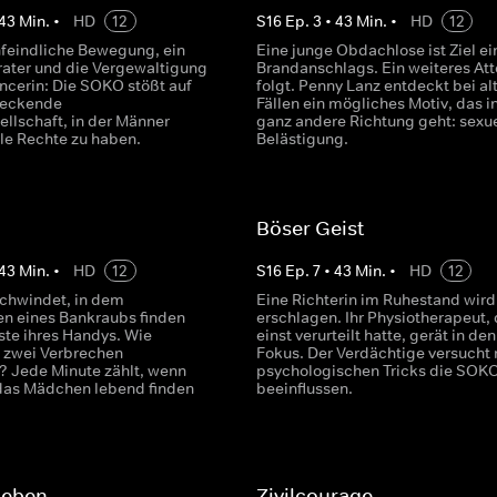
43
Min.
•
HD
12
S
16
Ep.
3
•
43
Min.
•
HD
12
nfeindliche Bewegung, ein
Eine junge Obdachlose ist Ziel ei
rater und die Vergewaltigung
Brandanschlags. Ein weiteres Att
encerin: Die SOKO stößt auf
folgt. Penny Lanz entdeckt bei al
reckende
Fällen ein mögliches Motiv, das i
ellschaft, in der Männer
ganz andere Richtung geht: sexue
lle Rechte zu haben.
Belästigung.
Böser Geist
43
Min.
•
HD
12
S
16
Ep.
7
•
43
Min.
•
HD
12
chwindet, in dem
Eine Richterin im Ruhestand wird
n eines Bankraubs finden
erschlagen. Ihr Physiotherapeut, 
ste ihres Handys. Wie
einst verurteilt hatte, gerät in den
 zwei Verbrechen
Fokus. Der Verdächtige versucht 
 Jede Minute zählt, wenn
psychologischen Tricks die SOKO
das Mädchen lebend finden
beeinflussen.
Leben
Zivilcourage