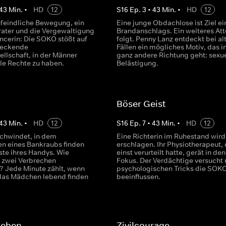
43
Min.
•
HD
12
S
16
Ep.
3
•
43
Min.
•
HD
12
nfeindliche Bewegung, ein
Eine junge Obdachlose ist Ziel ei
rater und die Vergewaltigung
Brandanschlags. Ein weiteres Att
encerin: Die SOKO stößt auf
folgt. Penny Lanz entdeckt bei al
reckende
Fällen ein mögliches Motiv, das i
ellschaft, in der Männer
ganz andere Richtung geht: sexue
lle Rechte zu haben.
Belästigung.
Böser Geist
43
Min.
•
HD
12
S
16
Ep.
7
•
43
Min.
•
HD
12
chwindet, in dem
Eine Richterin im Ruhestand wird
n eines Bankraubs finden
erschlagen. Ihr Physiotherapeut, 
ste ihres Handys. Wie
einst verurteilt hatte, gerät in den
 zwei Verbrechen
Fokus. Der Verdächtige versucht 
 Jede Minute zählt, wenn
psychologischen Tricks die SOKO
das Mädchen lebend finden
beeinflussen.
Leben
Zivilcourage