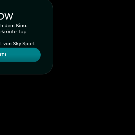
WOW
ch dem Kino.
ekrönte Top-
t von Sky Sport
MTL.