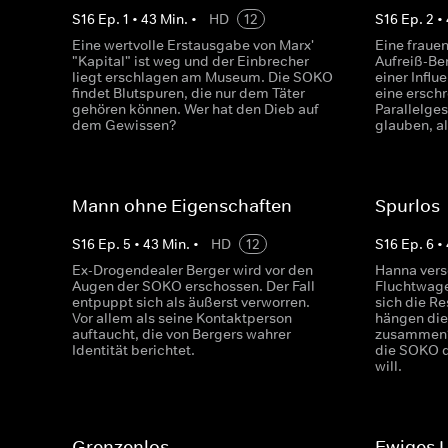
S
16
Ep.
1
•
43
Min.
•
HD
12
S
16
Ep.
2
•
Eine wertvolle Erstausgabe von Marx'
Eine fraue
"Kapital" ist weg und der Einbrecher
Aufreiß-Be
liegt erschlagen am Museum. Die SOKO
einer Influ
findet Blutspuren, die nur dem Täter
eine ersch
gehören können. Wer hat den Dieb auf
Parallelges
dem Gewissen?
glauben, a
Mann ohne Eigenschaften
Spurlos
S
16
Ep.
5
•
43
Min.
•
HD
12
S
16
Ep.
6
•
Ex-Drogendealer Berger wird vor den
Hanna vers
Augen der SOKO erschossen. Der Fall
Fluchtwage
entpuppt sich als äußerst verworren.
sich die Re
Vor allem als seine Kontaktperson
hängen die
auftaucht, die von Bergers wahrer
zusammen?
Identität berichtet.
die SOKO 
will.
Grenzenlos
Ewiges 