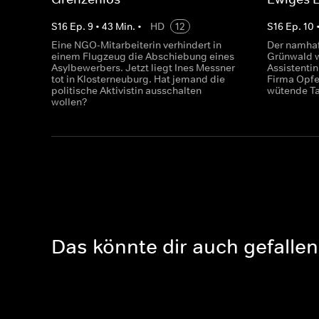
S
16
Ep.
9
•
43
Min.
•
HD
12
S
16
Ep.
10
Eine NGO-Mitarbeiterin verhindert in
Der namhaf
einem Flugzeug die Abschiebung eines
Grünwald w
Asylbewerbers. Jetzt liegt Ines Messner
Assistentin
tot in Klosterneuburg. Hat jemand die
Firma Opfe
politische Aktivistin ausschalten
wütende Ta
wollen?
Das könnte dir auch gefallen