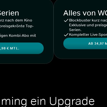
Serien
Alles von 
urz nach dem Kino
Blockbuster kurz na
Exklusive und preisg
preisgekrönte Top-
Serien.
Kompletter Live-Spor
igen Kombi-Abo mit
AB 34,97 
,98 € MTL.
aming ein Upgrade