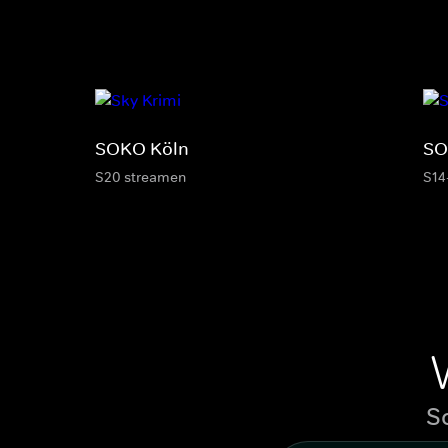
SOKO Köln
SO
S20 streamen
S14
S