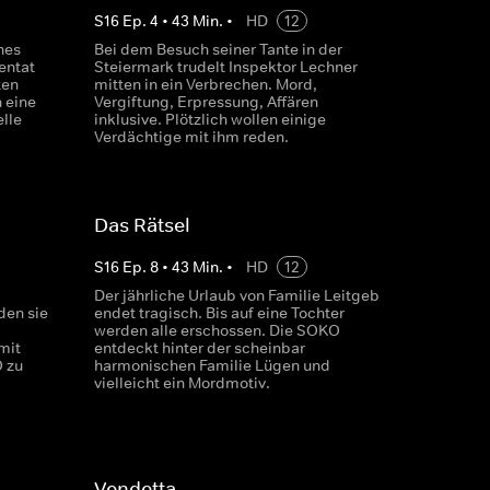
S
16
Ep.
4
•
43
Min.
•
HD
12
nes
Bei dem Besuch seiner Tante in der
entat
Steiermark trudelt Inspektor Lechner
ten
mitten in ein Verbrechen. Mord,
n eine
Vergiftung, Erpressung, Affären
lle
inklusive. Plötzlich wollen einige
Verdächtige mit ihm reden.
Das Rätsel
S
16
Ep.
8
•
43
Min.
•
HD
12
Der jährliche Urlaub von Familie Leitgeb
den sie
endet tragisch. Bis auf eine Tochter
werden alle erschossen. Die SOKO
mit
entdeckt hinter der scheinbar
 zu
harmonischen Familie Lügen und
vielleicht ein Mordmotiv.
Vendetta