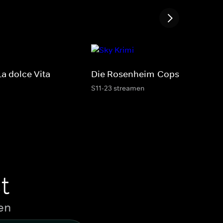
a dolce Vita
Die Rosenheim-Cops
S11-23 streamen
t
en