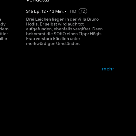
S
16
Ep.
12
•
43
Min.
•
HD
12
n
Drei Leichen liegen in der Villa Bruno
ndy
Hödls. Er selbst wird auch tot
dern.
aufgefunden, ebenfalls vergiftet. Dann
tler
bekommt die SOKO einen Tipp: Högls
ilie
Frau verstarb kürzlich unter
merkwürdigen Umständen.
mehr