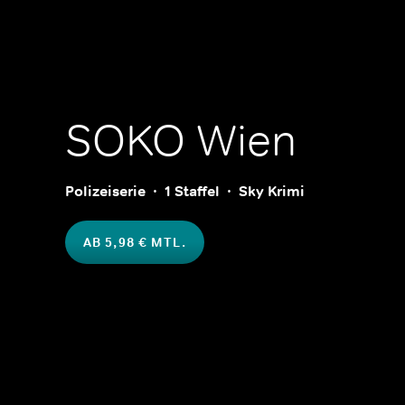
SOKO Wien
Polizeiserie
1 Staffel
Sky Krimi
AB 5,98 € MTL.