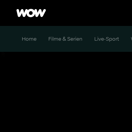
Home
Filme & Serien
Live-Sport