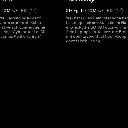
•
43
Min.
•
HD
12
S
16
Ep.
11
•
43
Min.
•
HD
12
te Gerontologe Guido
Wer hat Lukas Deinhofer vor eine
urde ermordet. Seine
Laster gestoßen? Auf seinem Ha
 ist verschwunden, seine
entdeckt die SOKO Fotos von Kin
r einer Cyberattacke. Die
Sein Laptop verrät, dass die Ermit
t eines Konkurrenten?
mit dem Erstverdacht der Pädoph
ganz falsch liegen.