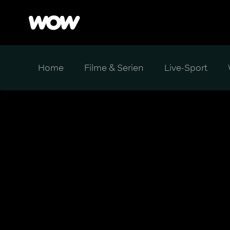
Home
Filme & Serien
Live-Sport