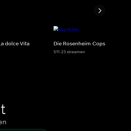
a dolce Vita
Die Rosenheim-Cops
S11-23 streamen
t
en