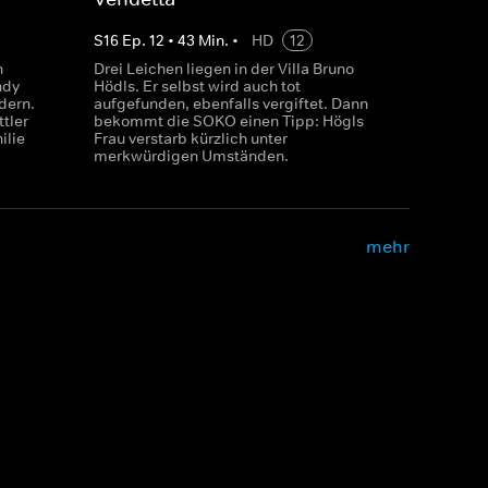
S
16
Ep.
12
•
43
Min.
•
HD
12
n
Drei Leichen liegen in der Villa Bruno
ndy
Hödls. Er selbst wird auch tot
dern.
aufgefunden, ebenfalls vergiftet. Dann
tler
bekommt die SOKO einen Tipp: Högls
ilie
Frau verstarb kürzlich unter
merkwürdigen Umständen.
mehr