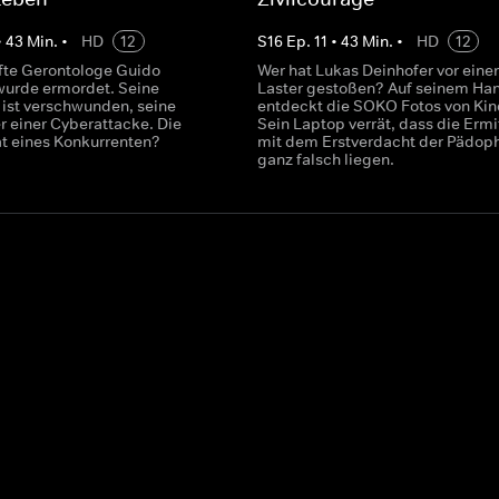
•
43
Min.
•
HD
12
S
16
Ep.
11
•
43
Min.
•
HD
12
te Gerontologe Guido
Wer hat Lukas Deinhofer vor eine
urde ermordet. Seine
Laster gestoßen? Auf seinem Ha
 ist verschwunden, seine
entdeckt die SOKO Fotos von Kin
r einer Cyberattacke. Die
Sein Laptop verrät, dass die Ermit
t eines Konkurrenten?
mit dem Erstverdacht der Pädoph
ganz falsch liegen.