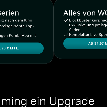
Serien
Alles von 
urz nach dem Kino
Blockbuster kurz na
Exklusive und preisg
preisgekrönte Top-
Serien.
Kompletter Live-Spor
igen Kombi-Abo mit
AB 34,97 
,98 € MTL.
aming ein Upgrade