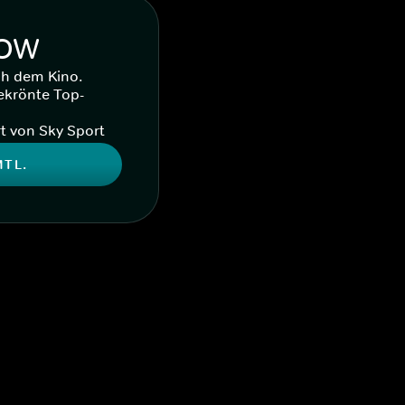
WOW
ch dem Kino.
ekrönte Top-
t von Sky Sport
MTL.