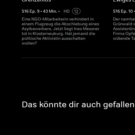
S
16
Ep.
9
•
43
Min.
•
HD
12
S
16
Ep.
10
Eine NGO-Mitarbeiterin verhindert in
Der namhaf
einem Flugzeug die Abschiebung eines
Grünwald w
Asylbewerbers. Jetzt liegt Ines Messner
Assistentin
tot in Klosterneuburg. Hat jemand die
Firma Opfe
politische Aktivistin ausschalten
wütende Ta
wollen?
Das könnte dir auch gefallen