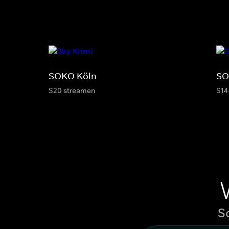
SOKO Köln
SO
S20 streamen
S14
S