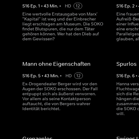
S
16
Ep.
1
•
43
Min.
•
HD
12
S
16
Ep.
2
•
Eine wertvolle Erstausgabe von Marx'
Eine fraue
"Kapital" ist weg und der Einbrecher
Aufreiß-Be
liegt erschlagen am Museum. Die SOKO
einer Influ
findet Blutspuren, die nur dem Täter
eine ersch
gehören können. Wer hat den Dieb auf
Parallelges
dem Gewissen?
glauben, a
Mann ohne Eigenschaften
Spurlos
S
16
Ep.
5
•
43
Min.
•
HD
12
S
16
Ep.
6
•
Ex-Drogendealer Berger wird vor den
Hanna vers
Augen der SOKO erschossen. Der Fall
Fluchtwage
entpuppt sich als äußerst verworren.
sich die Re
Vor allem als seine Kontaktperson
hängen die
auftaucht, die von Bergers wahrer
zusammen?
Identität berichtet.
die SOKO 
will.
Grenzenlos
Ewiges 