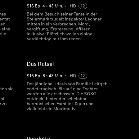
S
16
Ep.
4
•
43
Min.
•
HD
12
nes
Bei dem Besuch seiner Tante in der
entat
Steiermark trudelt Inspektor Lechner
ten
mitten in ein Verbrechen. Mord,
n eine
Vergiftung, Erpressung, Affären
lle
inklusive. Plötzlich wollen einige
Verdächtige mit ihm reden.
Das Rätsel
S
16
Ep.
8
•
43
Min.
•
HD
12
Der jährliche Urlaub von Familie Leitgeb
den sie
endet tragisch. Bis auf eine Tochter
werden alle erschossen. Die SOKO
mit
entdeckt hinter der scheinbar
 zu
harmonischen Familie Lügen und
vielleicht ein Mordmotiv.
Vendetta