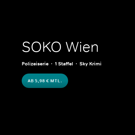
SOKO Wien
Polizeiserie
1 Staffel
Sky Krimi
AB 5,98 € MTL.