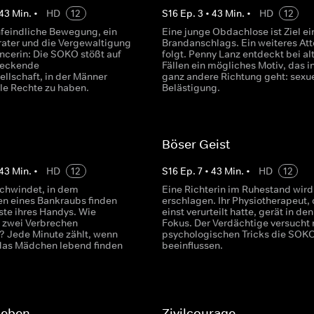
43
Min.
•
HD
12
S
16
Ep.
3
•
43
Min.
•
HD
12
nfeindliche Bewegung, ein
Eine junge Obdachlose ist Ziel ei
rater und die Vergewaltigung
Brandanschlags. Ein weiteres Att
encerin: Die SOKO stößt auf
folgt. Penny Lanz entdeckt bei al
reckende
Fällen ein mögliches Motiv, das i
ellschaft, in der Männer
ganz andere Richtung geht: sexue
lle Rechte zu haben.
Belästigung.
Böser Geist
43
Min.
•
HD
12
S
16
Ep.
7
•
43
Min.
•
HD
12
chwindet, in dem
Eine Richterin im Ruhestand wird
n eines Bankraubs finden
erschlagen. Ihr Physiotherapeut, 
ste ihres Handys. Wie
einst verurteilt hatte, gerät in den
 zwei Verbrechen
Fokus. Der Verdächtige versucht 
 Jede Minute zählt, wenn
psychologischen Tricks die SOKO
das Mädchen lebend finden
beeinflussen.
Leben
Zivilcourage