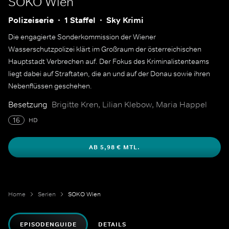
SOKO Wien
Polizeiserie
1 Staffel
Sky Krimi
Die engagierte Sonderkommission der Wiener
Wasserschutzpolizei klärt im Großraum der österreichischen
Hauptstadt Verbrechen auf. Der Fokus des Kriminalistenteams
liegt dabei auf Straftaten, die an und auf der Donau sowie ihren
Nebenflüssen geschehen.
Besetzung
Brigitte Kren, Lilian Klebow, Maria Happel
16
HD
AB 5,98 € MTL.
Home
Serien
SOKO Wien
EPISODENGUIDE
DETAILS