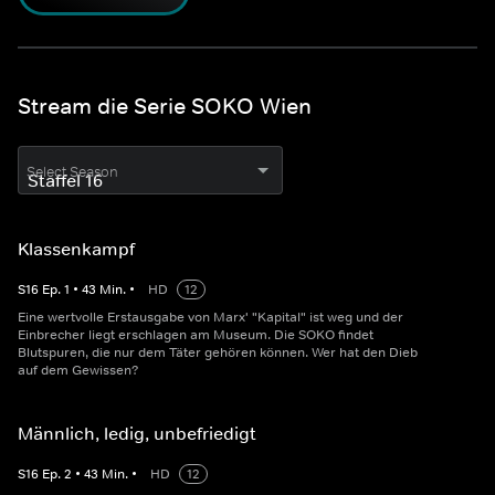
Stream die Serie SOKO Wien
Select Season
Klassenkampf
S
16
Ep.
1
•
43
Min.
•
HD
12
Eine wertvolle Erstausgabe von Marx' "Kapital" ist weg und der
Einbrecher liegt erschlagen am Museum. Die SOKO findet
Blutspuren, die nur dem Täter gehören können. Wer hat den Dieb
auf dem Gewissen?
Männlich, ledig, unbefriedigt
S
16
Ep.
2
•
43
Min.
•
HD
12