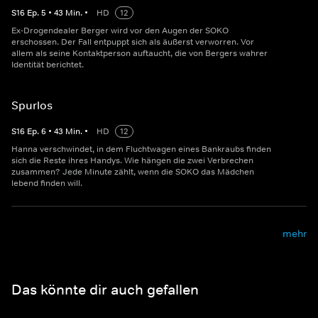
S
16
Ep.
5
•
43
Min.
•
HD
12
Ex-Drogendealer Berger wird vor den Augen der SOKO
erschossen. Der Fall entpuppt sich als äußerst verworren. Vor
allem als seine Kontaktperson auftaucht, die von Bergers wahrer
Identität berichtet.
Spurlos
S
16
Ep.
6
•
43
Min.
•
HD
12
Hanna verschwindet, in dem Fluchtwagen eines Bankraubs finden
sich die Reste ihres Handys. Wie hängen die zwei Verbrechen
zusammen? Jede Minute zählt, wenn die SOKO das Mädchen
lebend finden will.
mehr
Das könnte dir auch gefallen