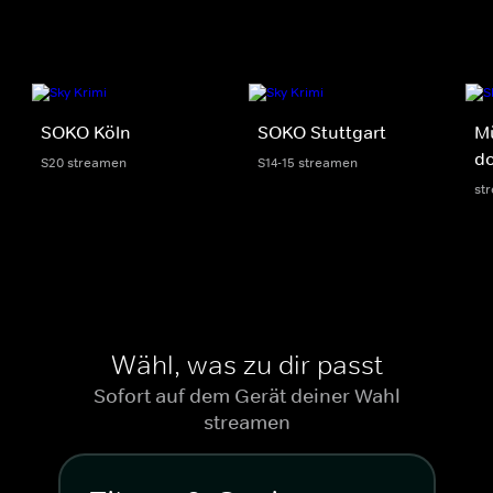
SOKO Köln
SOKO Stuttgart
M
do
S20 streamen
S14-15 streamen
st
Wähl, was zu dir passt
Sofort auf dem Gerät deiner Wahl
streamen