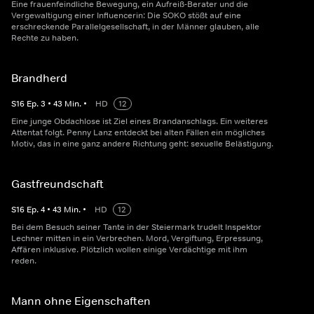
Eine frauenfeindliche Bewegung, ein Aufreiß-Berater und die
Vergewaltigung einer Influencerin: Die SOKO stößt auf eine
erschreckende Parallelgesellschaft, in der Männer glauben, alle
Rechte zu haben.
Brandherd
S
16
Ep.
3
•
43
Min.
•
HD
12
Eine junge Obdachlose ist Ziel eines Brandanschlags. Ein weiteres
Attentat folgt. Penny Lanz entdeckt bei alten Fällen ein mögliches
Motiv, das in eine ganz andere Richtung geht: sexuelle Belästigung.
Gastfreundschaft
S
16
Ep.
4
•
43
Min.
•
HD
12
Bei dem Besuch seiner Tante in der Steiermark trudelt Inspektor
Lechner mitten in ein Verbrechen. Mord, Vergiftung, Erpressung,
Affären inklusive. Plötzlich wollen einige Verdächtige mit ihm
reden.
Mann ohne Eigenschaften