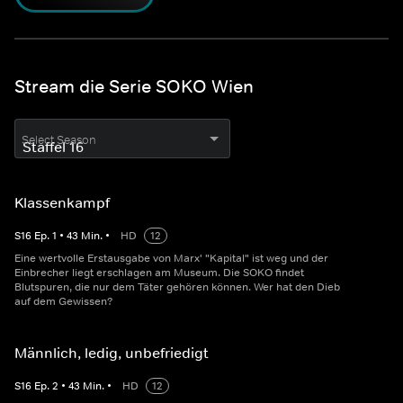
Stream die Serie SOKO Wien
Select Season
Klassenkampf
S
16
Ep.
1
•
43
Min.
•
HD
12
Eine wertvolle Erstausgabe von Marx' "Kapital" ist weg und der
Einbrecher liegt erschlagen am Museum. Die SOKO findet
Blutspuren, die nur dem Täter gehören können. Wer hat den Dieb
auf dem Gewissen?
Männlich, ledig, unbefriedigt
S
16
Ep.
2
•
43
Min.
•
HD
12