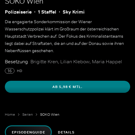
SOKO Wien
Polizeiserie
1 Staffel
Sky Krimi
Die engagierte Sonderkommission der Wiener
Wasserschutzpolizei klärt im Großraum der österreichischen
Hauptstadt Verbrechen auf. Der Fokus des Kriminalistenteams
liegt dabei auf Straftaten, die an und auf der Donau sowie ihren
Nebenflüssen geschehen.
Besetzung
Brigitte Kren, Lilian Klebow, Maria Happel
16
HD
AB 5,98 € MTL.
Home
Serien
SOKO Wien
EPISODENGUIDE
DETAILS