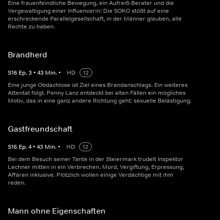
Eine frauenfeindliche Bewegung, ein Aufreiß-Berater und die
Vergewaltigung einer Influencerin: Die SOKO stößt auf eine
erschreckende Parallelgesellschaft, in der Männer glauben, alle
Rechte zu haben.
Brandherd
S
16
Ep.
3
•
43
Min.
•
HD
12
Eine junge Obdachlose ist Ziel eines Brandanschlags. Ein weiteres
Attentat folgt. Penny Lanz entdeckt bei alten Fällen ein mögliches
Motiv, das in eine ganz andere Richtung geht: sexuelle Belästigung.
Gastfreundschaft
S
16
Ep.
4
•
43
Min.
•
HD
12
Bei dem Besuch seiner Tante in der Steiermark trudelt Inspektor
Lechner mitten in ein Verbrechen. Mord, Vergiftung, Erpressung,
Affären inklusive. Plötzlich wollen einige Verdächtige mit ihm
reden.
Mann ohne Eigenschaften