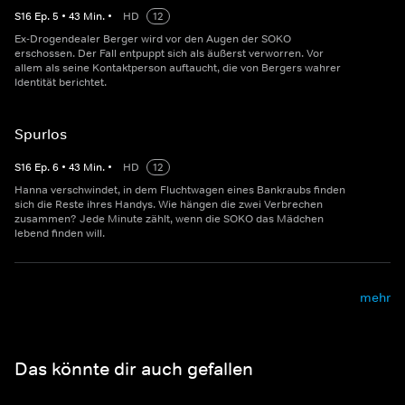
S
16
Ep.
5
•
43
Min.
•
HD
12
Ex-Drogendealer Berger wird vor den Augen der SOKO
erschossen. Der Fall entpuppt sich als äußerst verworren. Vor
allem als seine Kontaktperson auftaucht, die von Bergers wahrer
Identität berichtet.
Spurlos
S
16
Ep.
6
•
43
Min.
•
HD
12
Hanna verschwindet, in dem Fluchtwagen eines Bankraubs finden
sich die Reste ihres Handys. Wie hängen die zwei Verbrechen
zusammen? Jede Minute zählt, wenn die SOKO das Mädchen
lebend finden will.
mehr
Das könnte dir auch gefallen