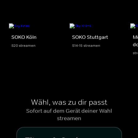
SOKO Köln
SOKO Stuttgart
M
do
S20 streamen
S14-15 streamen
st
Wähl, was zu dir passt
Sofort auf dem Gerät deiner Wahl
streamen