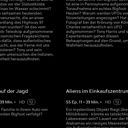
 das vor der Südostküste
Ist eine in Pennsylvania aufgen
linas im Wasser schwimmt?
Tonaufnahme ein echtes Bigfoot-
e seltsamen heulenden
Heulen? Warum werden UFOs vo
verursacht, die an einer
Stromleitungen angezogen? Hat 
 entlang des Highway 97
Fotograf bei der Krönung von Kön
en wurden? Ist das vom
Charles versehentlich ein UFO
b-Teleskop aufgenommene
aufgenommen? Tony Harris und s
 kosmischen Fragezeichens
Expertenteam gehen diesen
 dafür, dass außerirdisches
Behauptungen auf den Grund, um
ucht, aus der Ferne mit uns
Wahrheit herauszufinden.
zieren? Tony und sein
am untersuchen die Indizien,
rheit herauszufinden.
auf der Jagd
Aliens im Einkaufszentru
39
Min.
•
HD
12
S
5
Ep.
11
•
39
Min.
•
HD
12
 Familie in ihrem Auto von
Ein mysteriöses Objekt fliegt übe
nden Bigfoot verfolgt?
Militärbasis - könnte es tatsächli
Lebewesen sein? Lauert vor der 
Alabamas ein riesiges Meerestier
ein Außerirdischer eine massive