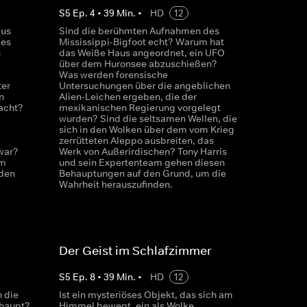
S
5
Ep.
4
•
39
Min.
•
HD
12
aus
Sind die berühmten Aufnahmen des
ges
Mississippi-Bigfoot echt? Warum hat
n
das Weiße Haus angeordnet, ein UFO
über dem Huronsee abzuschießen?
Was werden forensische
ter
Untersuchungen über die angeblichen
n
Alien-Leichen ergeben, die der
acht?
mexikanischen Regierung vorgelegt
wurden? Sind die seltsamen Wellen, die
sich in den Wolken über dem vom Krieg
zerrütteten Aleppo ausbreiten, das
war?
Werk von Außerirdischen? Tony Harris
am
und sein Expertenteam gehen diesen
den
Behauptungen auf den Grund, um die
Wahrheit herauszufinden.
Der Geist im Schlafzimmer
S
5
Ep.
8
•
39
Min.
•
HD
12
n die
Ist ein mysteriöses Objekt, das sich am
rhaupt?
Himmel bewegt, ein als Wolke