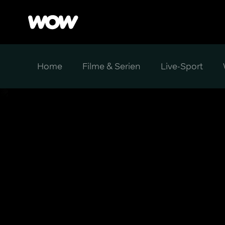
Home
Filme & Serien
Live-Sport