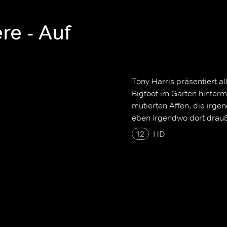
re - Auf
Tony Harris präsentiert al
Bigfoot im Garten hinter
mutierten Affen, die irge
eben irgendwo dort drau
12
HD