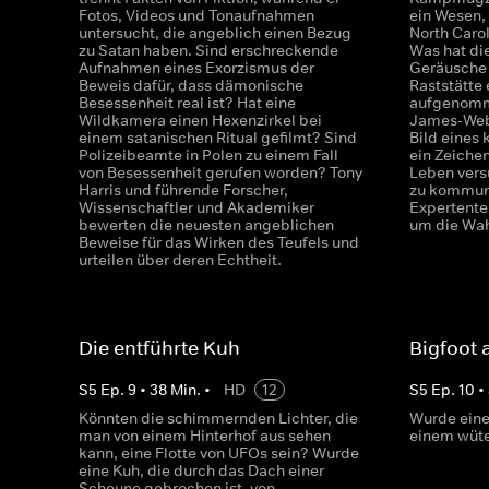
Fotos, Videos und Tonaufnahmen
ein Wesen,
untersucht, die angeblich einen Bezug
North Caro
zu Satan haben. Sind erschreckende
Was hat di
Aufnahmen eines Exorzismus der
Geräusche 
Beweis dafür, dass dämonische
Raststätte
Besessenheit real ist? Hat eine
aufgenomm
Wildkamera einen Hexenzirkel bei
James-Web
einem satanischen Ritual gefilmt? Sind
Bild eines
Polizeibeamte in Polen zu einem Fall
ein Zeichen
von Besessenheit gerufen worden? Tony
Leben vers
Harris und führende Forscher,
zu kommuni
Wissenschaftler und Akademiker
Expertente
bewerten die neuesten angeblichen
um die Wah
Beweise für das Wirken des Teufels und
urteilen über deren Echtheit.
Die entführte Kuh
Bigfoot 
S
5
Ep.
9
•
38
Min.
•
HD
12
S
5
Ep.
10
•
Könnten die schimmernden Lichter, die
Wurde eine
man von einem Hinterhof aus sehen
einem wüte
kann, eine Flotte von UFOs sein? Wurde
eine Kuh, die durch das Dach einer
Scheune gebrochen ist, von