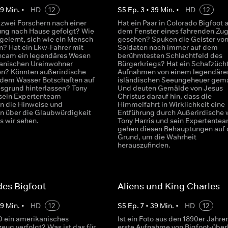
39
Min.
•
HD
12
S
5
Ep.
3
•
39
Min.
•
HD
12
 zwei Forschern nach einer
Hat ein Paar in Colorado Bigfoot 
ng nach Hause gefolgt? Wie
dem Fenster eines fahrenden Zu
 gelernt, sich wie ein Mensch
gesehen? Spuken die Geister vo
n? Hat ein Lkw-Fahrer mit
Soldaten noch immer auf dem
hcam ein legendäres Wesen
berühmtesten Schlachtfeld des
anischen Ureinwohner
Bürgerkriegs? Hat ein Schafzüch
n? Könnten außerirdische
Aufnahmen von einem legendäre
dem Wasser Botschaften auf
isländischen Seeungeheuer gem
grund hinterlassen? Tony
Und deuten Gemälde von Jesus
 sein Expertenteam
Christus darauf hin, dass die
n die Hinweise und
Himmelfahrt in Wirklichkeit eine
n über die Glaubwürdigkeit
Entführung durch Außerirdische 
s wir sehen.
Tony Harris und sein Expertente
gehen diesen Behauptungen auf 
Grund, um die Wahrheit
herauszufinden.
des Bigfoot
Aliens und King Charles
39
Min.
•
HD
12
S
5
Ep.
7
•
39
Min.
•
HD
12
O ein amerikanisches
Ist ein Foto aus den 1890er Jahre
eug verfolgt? Was ist das für
erste Aufnahme von Bigfoot-übe