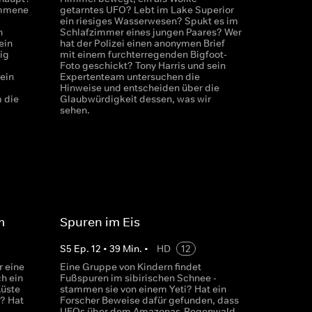
ommene
getarntes UFO? Lebt im Lake Superior
ein riesiges Wasserwesen? Spukt es im
n
Schlafzimmer eines jungen Paares? Wer
ein
hat der Polizei einen anonymen Brief
ig
mit einem furchterregenden Bigfoot-
Foto geschickt? Tony Harris und sein
ein
Expertenteam untersuchen die
Hinweise und entscheiden über die
 die
Glaubwürdigkeit dessen, was wir
sehen.
m
Spuren im Eis
S
5
Ep.
12
•
39
Min.
•
HD
12
r eine
Eine Gruppe von Kindern findet
ch ein
Fußspuren im sibirischen Schnee -
Küste
stammen sie von einem Yeti? Hat ein
? Hat
Forscher Beweise dafür gefunden, dass
UFOs über dem Amazonas-Regenwald