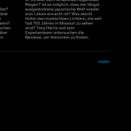
fliegen? Ist es möglich, dass der längst
öst?
ausgestorbene japanische Wolf wieder
über
zum Leben erwacht ist? Was steckt
n
hinter den mysteriösen Lichtern, die seit
sein?
fast 150 Jahren in Missouri zu sehen
suchen
sind? Tony Harris und sein
über
Expertenteam untersuchen die
en.
Beweise, um Antworten zu finden.
mehr