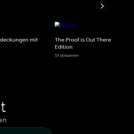
tdeckungen mit
The Proof is Out There - Alien
Edition
S1 streamen
t
en