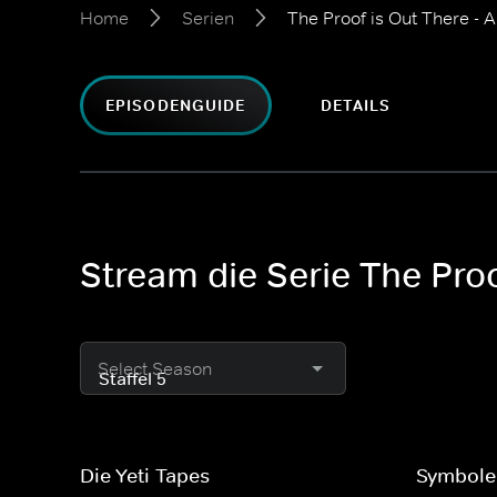
Home
Serien
The Proof is Out There - 
EPISODENGUIDE
DETAILS
Stream die Serie The Proo
Select Season
Die Yeti-Tapes
Symbole