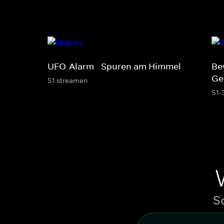
UFO-Alarm - Spuren am Himmel
Be
Ge
S1 streamen
S1-
S