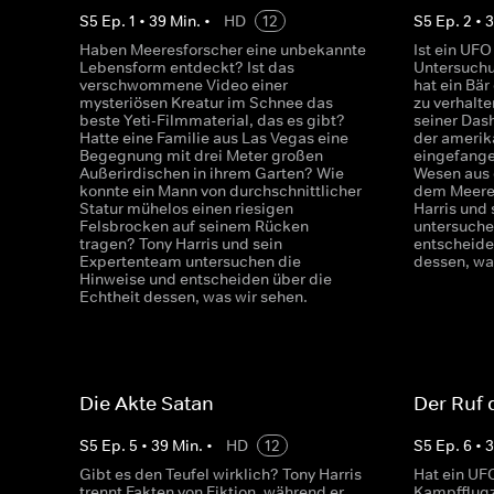
S
5
Ep.
1
•
39
Min.
•
HD
12
S
5
Ep.
2
•
Haben Meeresforscher eine unbekannte
Ist ein UFO
Lebensform entdeckt? Ist das
Untersuchu
verschwommene Video einer
hat ein Bär
mysteriösen Kreatur im Schnee das
zu verhalte
beste Yeti-Filmmaterial, das es gibt?
seiner Das
Hatte eine Familie aus Las Vegas eine
der amerik
Begegnung mit drei Meter großen
eingefange
Außerirdischen in ihrem Garten? Wie
Wesen aus 
konnte ein Mann von durchschnittlicher
dem Meeres
Statur mühelos einen riesigen
Harris und
Felsbrocken auf seinem Rücken
untersuche
tragen? Tony Harris und sein
entscheide
Expertenteam untersuchen die
dessen, wa
Hinweise und entscheiden über die
Echtheit dessen, was wir sehen.
Die Akte Satan
Der Ruf 
S
5
Ep.
5
•
39
Min.
•
HD
12
S
5
Ep.
6
•
Gibt es den Teufel wirklich? Tony Harris
Hat ein UF
trennt Fakten von Fiktion, während er
Kampfflugz