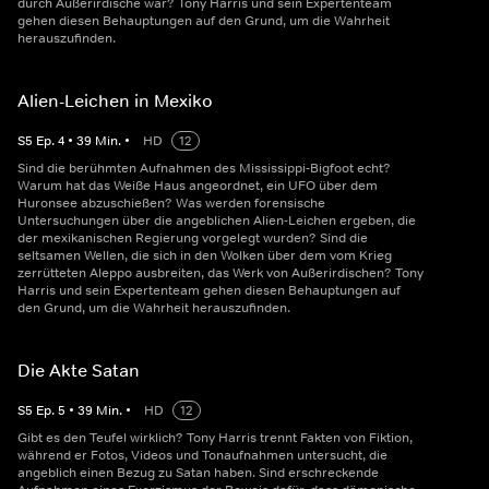
durch Außerirdische war? Tony Harris und sein Expertenteam
gehen diesen Behauptungen auf den Grund, um die Wahrheit
herauszufinden.
Alien-Leichen in Mexiko
S
5
Ep.
4
•
39
Min.
•
HD
12
Sind die berühmten Aufnahmen des Mississippi-Bigfoot echt?
Warum hat das Weiße Haus angeordnet, ein UFO über dem
Huronsee abzuschießen? Was werden forensische
Untersuchungen über die angeblichen Alien-Leichen ergeben, die
der mexikanischen Regierung vorgelegt wurden? Sind die
seltsamen Wellen, die sich in den Wolken über dem vom Krieg
zerrütteten Aleppo ausbreiten, das Werk von Außerirdischen? Tony
Harris und sein Expertenteam gehen diesen Behauptungen auf
den Grund, um die Wahrheit herauszufinden.
Die Akte Satan
S
5
Ep.
5
•
39
Min.
•
HD
12
Gibt es den Teufel wirklich? Tony Harris trennt Fakten von Fiktion,
während er Fotos, Videos und Tonaufnahmen untersucht, die
angeblich einen Bezug zu Satan haben. Sind erschreckende