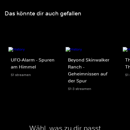
Das könnte dir auch gefallen
UFO-Alarm - Spuren
Beyond Skinwalker
Th
am Himmel
Ranch -
Th
Geheimnissen auf
S1 streamen
S1
der Spur
S1-3 streamen
Wähl, was zu dir passt