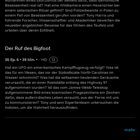
Aufnahmen eines Exorzismus der Beweis dafür, dass dämonische
Besessenheit real ist? Hat eine Wildkamera einen Hexenzirkel bei
einem satanischen Ritual gefilmt? Sind Polizeibeamte in Polen zu
einem Fall von Besessenheit gerufen worden? Tony Harris und
führende Forscher, Wissenschaftler und Akademiker bewerten die
neuesten angeblichen Beweise für das Wirken des Teufels und
urteilen über deren Echtheit.
Der Ruf des Bigfoot
S
5
Ep.
6
•
39
Min.
•
HD
12
Hat ein UFO ein amerikanisches Kampfflugzeug verfolgt? Was ist
das für ein Wesen, das vor der Südostküste North Carolinas im
Wasser schwimmt? Was hat die seltsamen heulenden Geräusche
verursacht, die an einer Raststätte entlang des Highway 97
aufgenommen wurden? Ist das vom James-Webb-Teleskop
aufgenommene Bild eines kosmischen Fragezeichens ein Zeichen
dafür, dass außerirdisches Leben versucht, aus der Ferne mit uns
zu kommunizieren? Tony und sein Expertenteam untersuchen die
Indizien, um die Wahrheit herauszufinden.
mehr