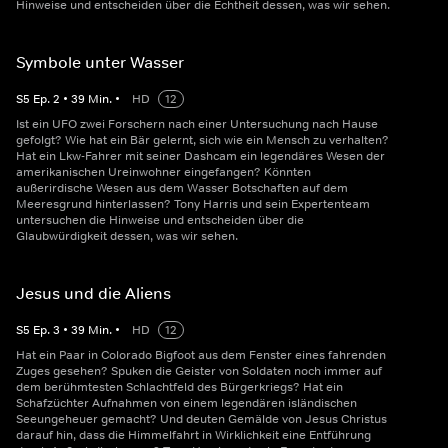
Hinweise und entscheiden über die Echtheit dessen, was wir sehen.
Symbole unter Wasser
S
5
Ep.
2
•
39
Min.
•
HD
12
Ist ein UFO zwei Forschern nach einer Untersuchung nach Hause
gefolgt? Wie hat ein Bär gelernt, sich wie ein Mensch zu verhalten?
Hat ein Lkw-Fahrer mit seiner Dashcam ein legendäres Wesen der
amerikanischen Ureinwohner eingefangen? Könnten
außerirdische Wesen aus dem Wasser Botschaften auf dem
Meeresgrund hinterlassen? Tony Harris und sein Expertenteam
untersuchen die Hinweise und entscheiden über die
Glaubwürdigkeit dessen, was wir sehen.
Jesus und die Aliens
S
5
Ep.
3
•
39
Min.
•
HD
12
Hat ein Paar in Colorado Bigfoot aus dem Fenster eines fahrenden
Zuges gesehen? Spuken die Geister von Soldaten noch immer auf
dem berühmtesten Schlachtfeld des Bürgerkriegs? Hat ein
Schafzüchter Aufnahmen von einem legendären isländischen
Seeungeheuer gemacht? Und deuten Gemälde von Jesus Christus
darauf hin, dass die Himmelfahrt in Wirklichkeit eine Entführung