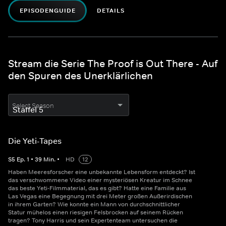
EPISODENGUIDE
DETAILS
Stream die Serie The Proof is Out There - Auf
den Spuren des Unerklärlichen
Select Season
Die Yeti-Tapes
S
5
Ep.
1
•
39
Min.
•
HD
12
Haben Meeresforscher eine unbekannte Lebensform entdeckt? Ist
das verschwommene Video einer mysteriösen Kreatur im Schnee
das beste Yeti-Filmmaterial, das es gibt? Hatte eine Familie aus
Las Vegas eine Begegnung mit drei Meter großen Außerirdischen
in ihrem Garten? Wie konnte ein Mann von durchschnittlicher
Statur mühelos einen riesigen Felsbrocken auf seinem Rücken
tragen? Tony Harris und sein Expertenteam untersuchen die