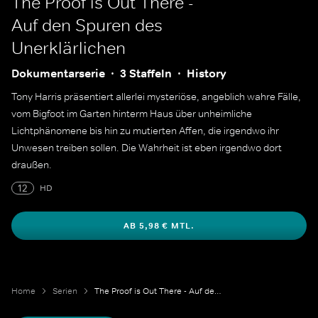
The Proof is Out There -
Auf den Spuren des
Unerklärlichen
Dokumentarserie
3 Staffeln
History
Tony Harris präsentiert allerlei mysteriöse, angeblich wahre Fälle,
vom Bigfoot im Garten hinterm Haus über unheimliche
Lichtphänomene bis hin zu mutierten Affen, die irgendwo ihr
Unwesen treiben sollen. Die Wahrheit ist eben irgendwo dort
draußen.
12
HD
AB 5,98 € MTL.
Home
Serien
The Proof is Out There - Auf den Spuren des Unerklärlichen