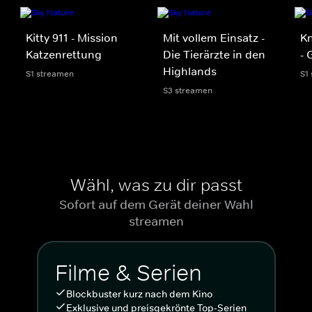
Kitty 911 - Mission
Mit vollem Einsatz -
Kn
Katzenrettung
Die Tierärzte in den
- 
Highlands
S1 streamen
S1
S3 streamen
Wähl, was zu dir passt
Sofort auf dem Gerät deiner Wahl
streamen
Filme & Serien
Blockbuster kurz nach dem Kino
Exklusive und preisgekrönte Top-Serien