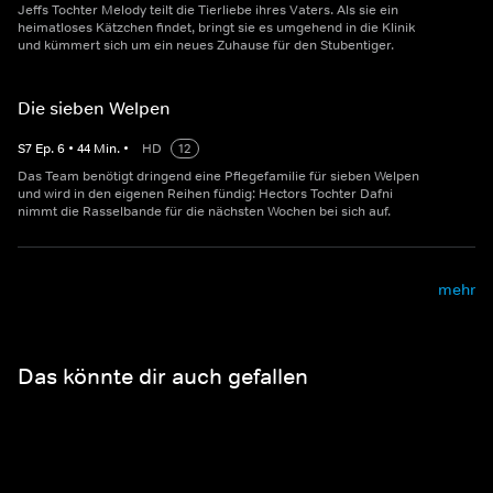
Jeffs Tochter Melody teilt die Tierliebe ihres Vaters. Als sie ein
heimatloses Kätzchen findet, bringt sie es umgehend in die Klinik
und kümmert sich um ein neues Zuhause für den Stubentiger.
Die sieben Welpen
S
7
Ep.
6
•
44
Min.
•
HD
12
Das Team benötigt dringend eine Pflegefamilie für sieben Welpen
und wird in den eigenen Reihen fündig: Hectors Tochter Dafni
nimmt die Rasselbande für die nächsten Wochen bei sich auf.
mehr
Das könnte dir auch gefallen