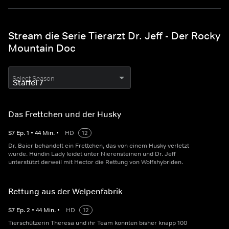
Stream die Serie Tierarzt Dr. Jeff - Der Rocky
Mountain Doc
Select Season
Das Frettchen und der Husky
S
7
Ep.
1
•
44
Min.
•
HD
12
Dr. Baier behandelt ein Frettchen, das von einem Husky verletzt
wurde. Hündin Lady leidet unter Nierensteinen und Dr. Jeff
unterstützt derweil mit Hector die Rettung von Wolfshybriden.
Rettung aus der Welpenfabrik
S
7
Ep.
2
•
44
Min.
•
HD
12
Tierschützerin Theresa und ihr Team konnten bisher knapp 100