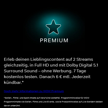
Erleb deinen Lieblingscontent auf 2 Streams
gleichzeitig, in Full HD und mit Dolby Digital 5.1
Surround Sound – ohne Werbung. 7 Tage
kostenlos testen. Danach 6 € mtl. Jederzeit
kündbar.*
Noch mehr Informationen zu WOW Premium
*Serien-, Filme- und Sport-Inhalte auf Abruf sind werbefrei. Programmhinweise für WOW
Programminhalte wie Serien, Filme und Live-Events, sowie Produkthinweise auf Live-Sendern bleiben
davon unberührt.