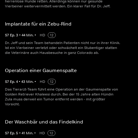
herrenlose Hunde retten. Allerdings können nur gesunde
Vierbeiner weitervermittelt werden. Ein klarer Fall für Dr. Jeff.
Implantate für ein Zebu-Rind
S
7
Ep.
3
•
44
Min.
•
HD
12
Dr. Jeff und sein Team behandeln Patienten nicht nur in ihrer Klinik.
Ist ein Vierbeiner verletzt oder schwächelt ein Stubentiger statten
die Veterinäre auch Hausbesuche in ganz Colorado ab.
Operation einer Gaumenspalte
S
7
Ep.
4
•
43
Min.
•
HD
12
Das Tierarzt-Team führt eine Operation an der Gaumenspalte von
Golden Retriever Khaleesi durch. Bei der 15 Jahre alten Hündin
Zula muss derweil ein Tumor entfernt werden - mit größter
Vorsicht.
Der Waschbär und das Findelkind
S
7
Ep.
5
•
41
Min.
•
HD
12