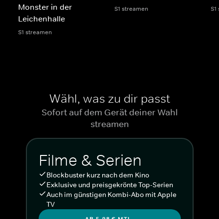
Monster in der
S1 streamen
S1
Leichenhalle
S1 streamen
Wähl, was zu dir passt
Sofort auf dem Gerät deiner Wahl
streamen
Filme & Serien
Blockbuster kurz nach dem Kino
Exklusive und preisgekrönte Top-Serien
Auch im günstigen Kombi-Abo mit Apple
TV
AB 5,98 € MTL.