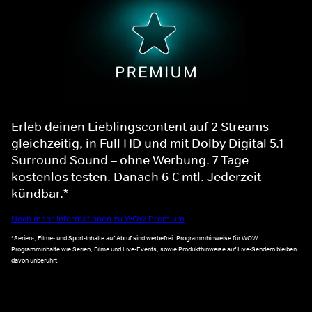
Erleb deinen Lieblingscontent auf 2 Streams
gleichzeitig, in Full HD und mit Dolby Digital 5.1
Surround Sound – ohne Werbung. 7 Tage
kostenlos testen. Danach 6 € mtl. Jederzeit
kündbar.*
Noch mehr Informationen zu WOW Premium
*Serien-, Filme- und Sport-Inhalte auf Abruf sind werbefrei. Programmhinweise für WOW
Programminhalte wie Serien, Filme und Live-Events, sowie Produkthinweise auf Live-Sendern bleiben
davon unberührt.