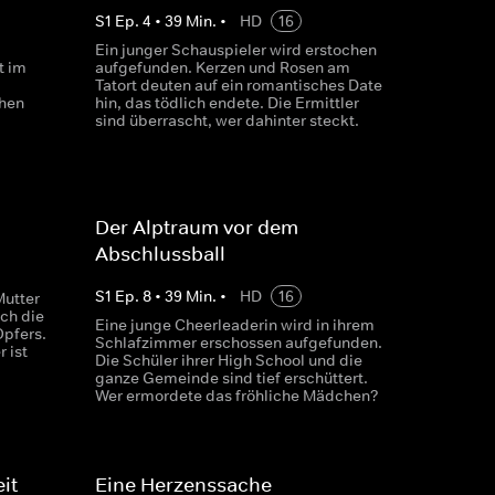
S
1
Ep.
4
•
39
Min.
•
HD
16
Ein junger Schauspieler wird erstochen
t im
aufgefunden. Kerzen und Rosen am
Tatort deuten auf ein romantisches Date
chen
hin, das tödlich endete. Die Ermittler
sind überrascht, wer dahinter steckt.
Der Alptraum vor dem
Abschlussball
S
1
Ep.
8
•
39
Min.
•
HD
16
Mutter
ch die
Eine junge Cheerleaderin wird in ihrem
Opfers.
Schlafzimmer erschossen aufgefunden.
 ist
Die Schüler ihrer High School und die
ganze Gemeinde sind tief erschüttert.
Wer ermordete das fröhliche Mädchen?
it
Eine Herzenssache