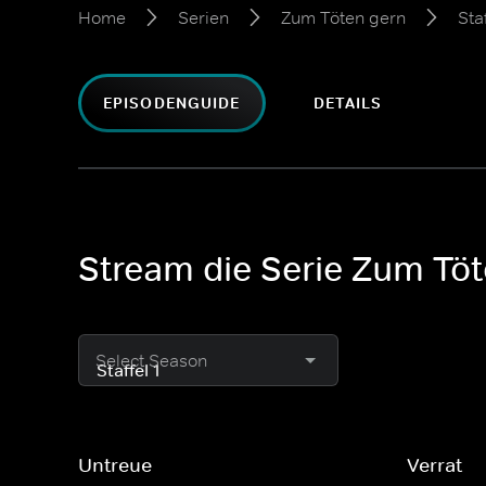
Home
Serien
Zum Töten gern
Staf
EPISODENGUIDE
DETAILS
Stream die Serie Zum Töte
Select Season
Untreue
Verrat