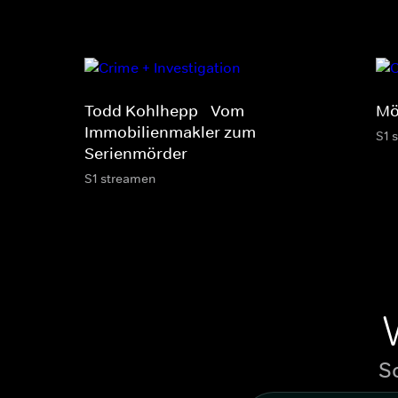
Todd Kohlhepp - Vom
Mö
Immobilienmakler zum
S1 
Serienmörder
S1 streamen
S