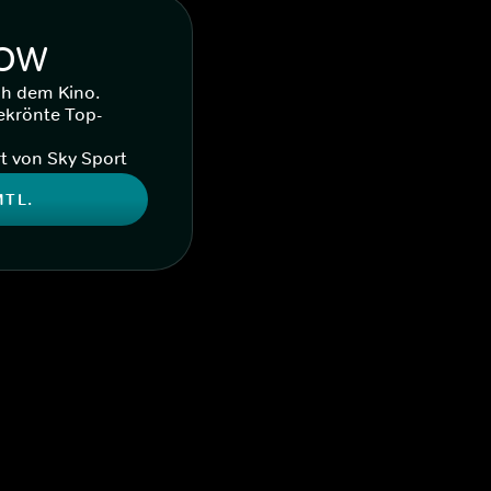
WOW
ch dem Kino.
ekrönte Top-
t von Sky Sport
MTL.