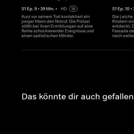
S
1
Ep.
9
•
39
Min.
•
HD
16
S
1
Ep.
10
•
Kurz vor seinem Tod kontaktiert ein
Die Leiche 
junger Mann den Notruf. Die Polizei
Kindern wi
stößt bei ihren Ermittlungen auf eine
entdeckt. D
Reihe schockierender Ereignisse und
Fassade de
einen sadistischen Mörder.
nach weite
Das könnte dir auch gefallen