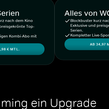
Serien
Alles von 
urz nach dem Kino
Blockbuster kurz na
Exklusive und preisg
preisgekrönte Top-
Serien.
Kompletter Live-Spor
igen Kombi-Abo mit
AB 34,97 
,98 € MTL.
aming ein Upgrade