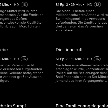
9
Min.
•
HD
16
S
1
Ep.
3
•
39
Min.
•
HD
12
rige Mutter wird in ihrer
Die Model-Ehefrau eines
schossen. Als die Ermittler
millionenschweren Arztes wird to
ungen des Opfers
Swimmingpool ihres Anwesens
, entdecken sie Rivalitäten,
aufgefunden. Die Ermittler brau
lich bis zum Mord führten.
drei Jahre um das Verbrechen
aufzuklären.
iebe
Die Liebe ruft
9
Min.
•
HD
16
S
1
Ep.
7
•
39
Min.
•
HD
16
ustiger Vater von acht
Nachdem eine alleinerziehende 
rd erschossen aufgefunden.
erschlagen wurde, konzentriert si
eiche Geliebte hatte, stehen
Polizei auf die Beziehungen des 
er vor einer großen Auswahl
Bald finden sie heraus: Der Mörder
tigen.
jemand aus ihrer Vergangenheit.
che im Sumpf
Eine Familienangelegenhe