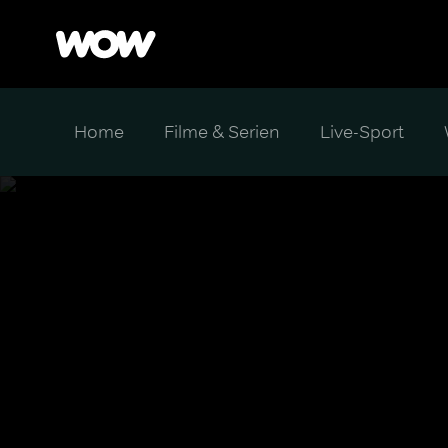
Home
Filme & Serien
Live-Sport