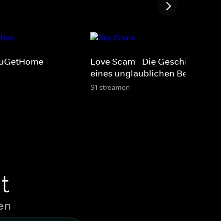
uGetHome
Love Scam - Die Geschichte
eines unglaublichen Betrugs
S1 streamen
t
en