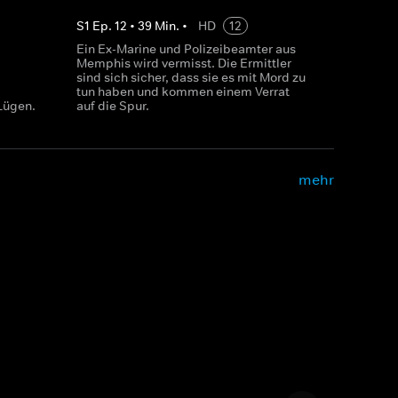
S
1
Ep.
12
•
39
Min.
•
HD
12
Ein Ex-Marine und Polizeibeamter aus
Memphis wird vermisst. Die Ermittler
sind sich sicher, dass sie es mit Mord zu
tun haben und kommen einem Verrat
Lügen.
auf die Spur.
mehr