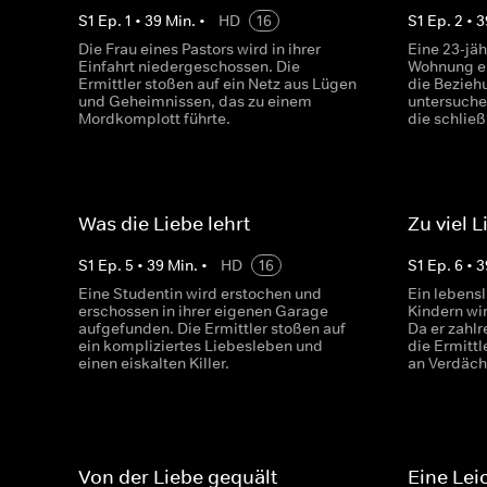
S
1
Ep.
1
•
39
Min.
•
HD
16
S
1
Ep.
2
•
3
Die Frau eines Pastors wird in ihrer
Eine 23-jäh
Einfahrt niedergeschossen. Die
Wohnung er
Ermittler stoßen auf ein Netz aus Lügen
die Bezieh
und Geheimnissen, das zu einem
untersuchen
Mordkomplott führte.
die schließ
Was die Liebe lehrt
Zu viel L
S
1
Ep.
5
•
39
Min.
•
HD
16
S
1
Ep.
6
•
3
Eine Studentin wird erstochen und
Ein lebensl
erschossen in ihrer eigenen Garage
Kindern wi
aufgefunden. Die Ermittler stoßen auf
Da er zahlr
ein kompliziertes Liebesleben und
die Ermittl
einen eiskalten Killer.
an Verdäch
Von der Liebe gequält
Eine Lei