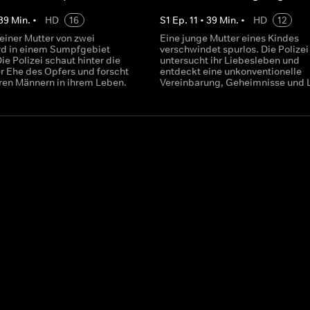
39
Min.
•
HD
16
S
1
Ep.
11
•
39
Min.
•
HD
12
einer Mutter von zwei
Eine junge Mutter eines Kindes
rd in einem Sumpfgebiet
verschwindet spurlos. Die Polizei
ie Polizei schaut hinter die
untersucht ihr Liebesleben und
r Ehe des Opfers und forscht
entdeckt eine unkonventionelle
ren Männern in ihrem Leben.
Vereinbarung, Geheimnisse und 