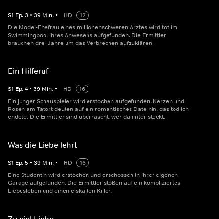
S
1
Ep.
3
•
39
Min.
•
HD
12
Die Model-Ehefrau eines millionenschweren Arztes wird tot im
Swimmingpool ihres Anwesens aufgefunden. Die Ermittler
brauchen drei Jahre um das Verbrechen aufzuklären.
Ein Hilferuf
S
1
Ep.
4
•
39
Min.
•
HD
16
Ein junger Schauspieler wird erstochen aufgefunden. Kerzen und
Rosen am Tatort deuten auf ein romantisches Date hin, das tödlich
endete. Die Ermittler sind überrascht, wer dahinter steckt.
Was die Liebe lehrt
S
1
Ep.
5
•
39
Min.
•
HD
16
Eine Studentin wird erstochen und erschossen in ihrer eigenen
Garage aufgefunden. Die Ermittler stoßen auf ein kompliziertes
Liebesleben und einen eiskalten Killer.
Zu viel Liebe