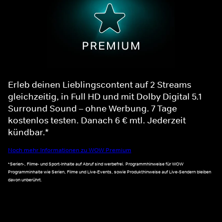
Erleb deinen Lieblingscontent auf 2 Streams
gleichzeitig, in Full HD und mit Dolby Digital 5.1
Surround Sound – ohne Werbung. 7 Tage
kostenlos testen. Danach 6 € mtl. Jederzeit
kündbar.*
Noch mehr Informationen zu WOW Premium
*Serien-, Filme- und Sport-Inhalte auf Abruf sind werbefrei. Programmhinweise für WOW
Programminhalte wie Serien, Filme und Live-Events, sowie Produkthinweise auf Live-Sendern bleiben
davon unberührt.