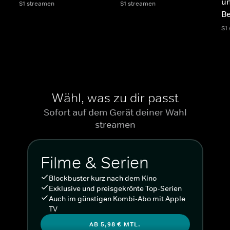
un
S1 streamen
S1 streamen
Be
S1
Wähl, was zu dir passt
Sofort auf dem Gerät deiner Wahl
streamen
Filme & Serien
Blockbuster kurz nach dem Kino
Exklusive und preisgekrönte Top-Serien
Auch im günstigen Kombi-Abo mit Apple
TV
AB 5,98 € MTL.