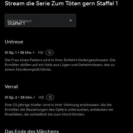
Stream die Serie Zum Töten gern Staffel 1
Select Season
Untreue
S
1
Ep.
1
•
39
Min.
•
HD
16
Die Frau eines Pastors wird in ihrer Einfahrt niedergeschossen. Die
Ermittler stoßen auf ein Netz aus Lügen und Geheimnissen, das zu
einem Mordkomplott führte.
Verrat
S
1
Ep.
2
•
39
Min.
•
HD
16
Eine 23-jährige Mutter wird in ihrer Wohnung erschossen. Als die
Ermittler die Beziehungen des Opfers untersuchen, entdecken sie
Rivalitäten, die schließlich bis zum Mord führten.
Das Ende des Märchens