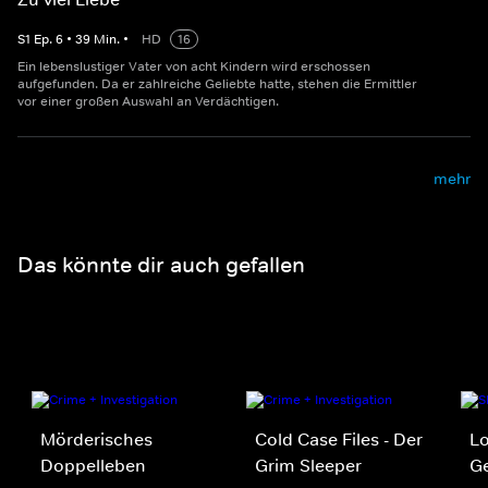
S
1
Ep.
6
•
39
Min.
•
HD
16
Ein lebenslustiger Vater von acht Kindern wird erschossen
aufgefunden. Da er zahlreiche Geliebte hatte, stehen die Ermittler
vor einer großen Auswahl an Verdächtigen.
mehr
Das könnte dir auch gefallen
Mörderisches
Cold Case Files - Der
Lo
Doppelleben
Grim Sleeper
Ge