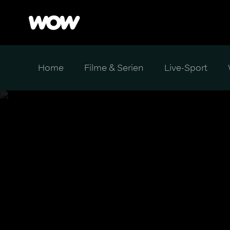
Home
Filme & Serien
Live-Sport