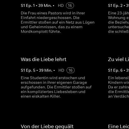
S
1
Ep.
1
•
39
Min.
•
HD
16
S
1
Ep.
2
•
3
Die Frau eines Pastors wird in ihrer
Eine 23-jäh
Einfahrt niedergeschossen. Die
Wohnung er
Ermittler stoßen auf ein Netz aus Lügen
die Bezieh
und Geheimnissen, das zu einem
untersuchen
Mordkomplott führte.
die schließ
Was die Liebe lehrt
Zu viel L
S
1
Ep.
5
•
39
Min.
•
HD
16
S
1
Ep.
6
•
3
Eine Studentin wird erstochen und
Ein lebensl
erschossen in ihrer eigenen Garage
Kindern wi
aufgefunden. Die Ermittler stoßen auf
Da er zahlr
ein kompliziertes Liebesleben und
die Ermittl
einen eiskalten Killer.
an Verdäch
Von der Liebe gequält
Eine Lei