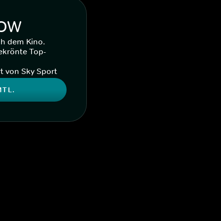
WOW
ch dem Kino.
ekrönte Top-
t von Sky Sport
MTL.