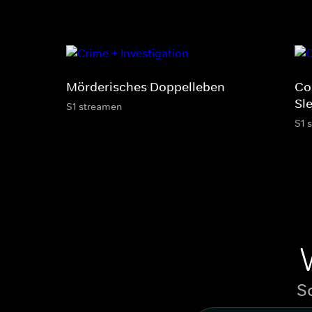
Mörderisches Doppelleben
Co
Sl
S1 streamen
S1 
S