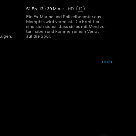
S
1
Ep.
12
•
39
Min.
•
HD
12
Ein Ex-Marine und Polizeibeamter aus
Memphis wird vermisst. Die Ermittler
sind sich sicher, dass sie es mit Mord zu
tun haben und kommen einem Verrat
Lügen.
auf die Spur.
mehr