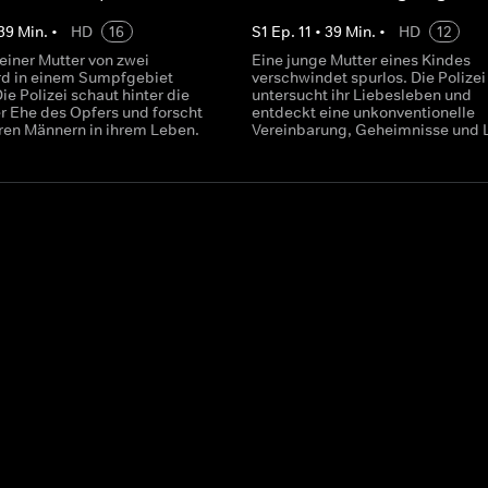
39
Min.
•
HD
16
S
1
Ep.
11
•
39
Min.
•
HD
12
einer Mutter von zwei
Eine junge Mutter eines Kindes
rd in einem Sumpfgebiet
verschwindet spurlos. Die Polizei
ie Polizei schaut hinter die
untersucht ihr Liebesleben und
r Ehe des Opfers und forscht
entdeckt eine unkonventionelle
ren Männern in ihrem Leben.
Vereinbarung, Geheimnisse und 