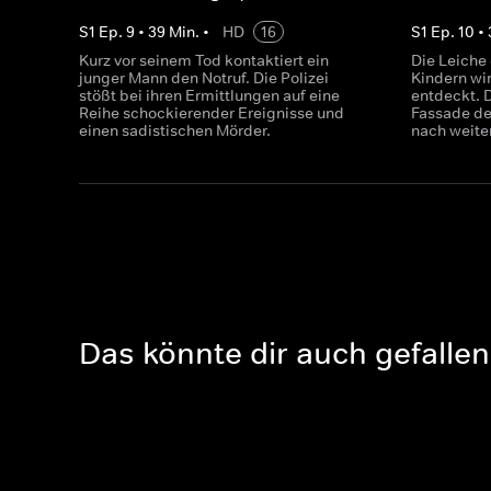
S
1
Ep.
9
•
39
Min.
•
HD
16
S
1
Ep.
10
•
Kurz vor seinem Tod kontaktiert ein
Die Leiche 
junger Mann den Notruf. Die Polizei
Kindern wi
stößt bei ihren Ermittlungen auf eine
entdeckt. D
Reihe schockierender Ereignisse und
Fassade de
einen sadistischen Mörder.
nach weite
Das könnte dir auch gefallen