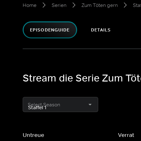
Home
Serien
Zum Töten gern
Staf
EPISODENGUIDE
DETAILS
Stream die Serie Zum Töte
Select Season
Untreue
Verrat