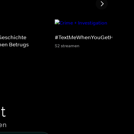
Geschichte
#TextMeWhenYouGetHome
hen Betrugs
S2 streamen
t
en