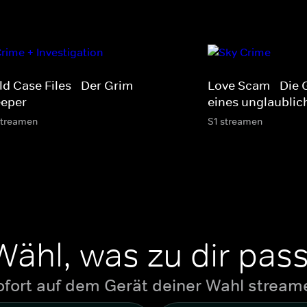
ld Case Files - Der Grim
Love Scam - Die 
eeper
eines unglaublic
streamen
S1 streamen
Wähl, was zu dir pass
ofort auf dem Gerät deiner Wahl stream