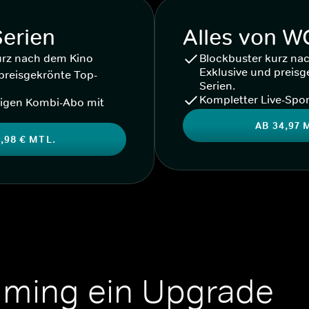
Serien
Alles von 
urz nach dem Kino
Blockbuster kurz na
Exklusive und preisg
preisgekrönte Top-
Serien.
Kompletter Live-Spor
igen Kombi-Abo mit
AB 34,97 
,98 € MTL.
aming ein Upgrade