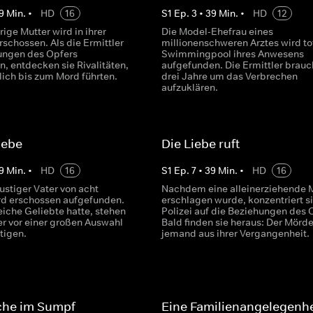
9
Min.
•
HD
16
S
1
Ep.
3
•
39
Min.
•
HD
12
rige Mutter wird in ihrer
Die Model-Ehefrau eines
schossen. Als die Ermittler
millionenschweren Arztes wird to
ungen des Opfers
Swimmingpool ihres Anwesens
, entdecken sie Rivalitäten,
aufgefunden. Die Ermittler brau
lich bis zum Mord führten.
drei Jahre um das Verbrechen
aufzuklären.
iebe
Die Liebe ruft
9
Min.
•
HD
16
S
1
Ep.
7
•
39
Min.
•
HD
16
ustiger Vater von acht
Nachdem eine alleinerziehende 
rd erschossen aufgefunden.
erschlagen wurde, konzentriert si
eiche Geliebte hatte, stehen
Polizei auf die Beziehungen des 
er vor einer großen Auswahl
Bald finden sie heraus: Der Mörder
tigen.
jemand aus ihrer Vergangenheit.
che im Sumpf
Eine Familienangelegenhe