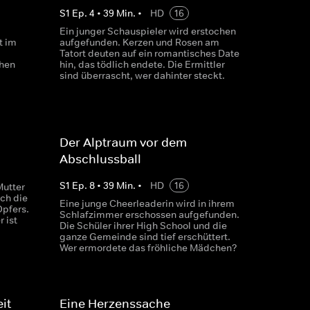
S
1
Ep.
4
•
39
Min.
•
HD
16
Ein junger Schauspieler wird erstochen
t im
aufgefunden. Kerzen und Rosen am
Tatort deuten auf ein romantisches Date
chen
hin, das tödlich endete. Die Ermittler
sind überrascht, wer dahinter steckt.
Der Alptraum vor dem
Abschlussball
S
1
Ep.
8
•
39
Min.
•
HD
16
Mutter
ch die
Eine junge Cheerleaderin wird in ihrem
Opfers.
Schlafzimmer erschossen aufgefunden.
 ist
Die Schüler ihrer High School und die
ganze Gemeinde sind tief erschüttert.
Wer ermordete das fröhliche Mädchen?
it
Eine Herzenssache