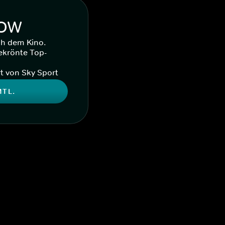
WOW
ch dem Kino.
ekrönte Top-
t von Sky Sport
MTL.