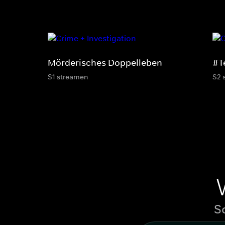
Mörderisches Doppelleben
#T
S1 streamen
S2 
S