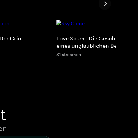
 Der Grim
Love Scam - Die Geschichte
eines unglaublichen Betrugs
S1 streamen
t
en