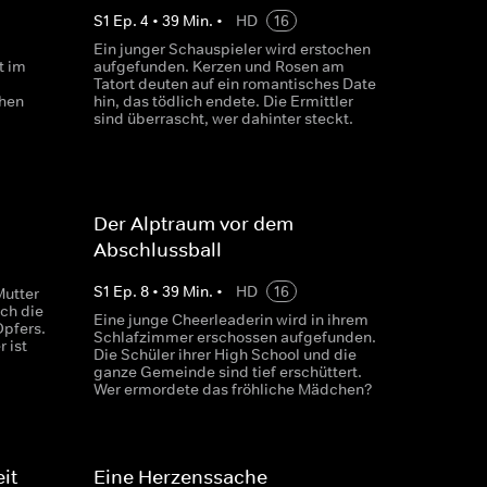
S
1
Ep.
4
•
39
Min.
•
HD
16
Ein junger Schauspieler wird erstochen
t im
aufgefunden. Kerzen und Rosen am
Tatort deuten auf ein romantisches Date
chen
hin, das tödlich endete. Die Ermittler
sind überrascht, wer dahinter steckt.
Der Alptraum vor dem
Abschlussball
S
1
Ep.
8
•
39
Min.
•
HD
16
Mutter
ch die
Eine junge Cheerleaderin wird in ihrem
Opfers.
Schlafzimmer erschossen aufgefunden.
 ist
Die Schüler ihrer High School und die
ganze Gemeinde sind tief erschüttert.
Wer ermordete das fröhliche Mädchen?
it
Eine Herzenssache