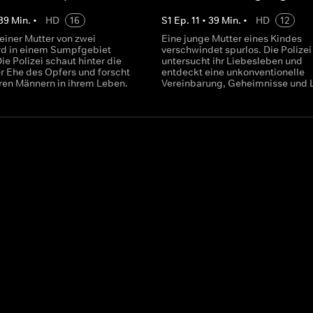
39
Min.
•
HD
16
S
1
Ep.
11
•
39
Min.
•
HD
12
einer Mutter von zwei
Eine junge Mutter eines Kindes
rd in einem Sumpfgebiet
verschwindet spurlos. Die Polizei
ie Polizei schaut hinter die
untersucht ihr Liebesleben und
r Ehe des Opfers und forscht
entdeckt eine unkonventionelle
ren Männern in ihrem Leben.
Vereinbarung, Geheimnisse und 