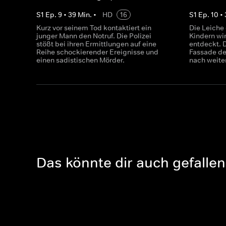
S
1
Ep.
9
•
39
Min.
•
HD
16
S
1
Ep.
10
•
Kurz vor seinem Tod kontaktiert ein
Die Leiche 
junger Mann den Notruf. Die Polizei
Kindern wi
stößt bei ihren Ermittlungen auf eine
entdeckt. D
Reihe schockierender Ereignisse und
Fassade de
einen sadistischen Mörder.
nach weite
Das könnte dir auch gefallen