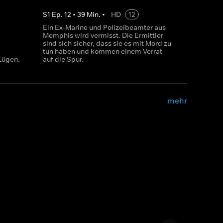
S
1
Ep.
12
•
39
Min.
•
HD
12
Ein Ex-Marine und Polizeibeamter aus
Memphis wird vermisst. Die Ermittler
sind sich sicher, dass sie es mit Mord zu
tun haben und kommen einem Verrat
Lügen.
auf die Spur.
mehr