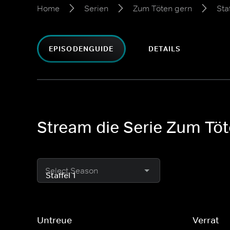
Home
Serien
Zum Töten gern
Staf
EPISODENGUIDE
DETAILS
Stream die Serie Zum Töte
Select Season
Untreue
Verrat