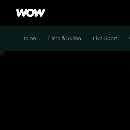
Home
Filme & Serien
Live-Sport