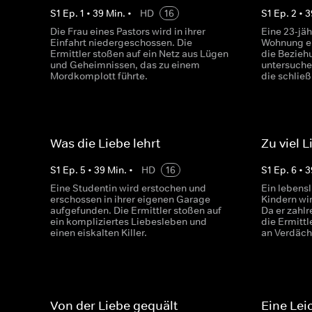
S
1
Ep.
1
•
39
Min.
•
HD
16
S
1
Ep.
2
•
3
Die Frau eines Pastors wird in ihrer
Eine 23-jäh
Einfahrt niedergeschossen. Die
Wohnung er
Ermittler stoßen auf ein Netz aus Lügen
die Bezieh
und Geheimnissen, das zu einem
untersuchen
Mordkomplott führte.
die schließ
Was die Liebe lehrt
Zu viel L
S
1
Ep.
5
•
39
Min.
•
HD
16
S
1
Ep.
6
•
3
Eine Studentin wird erstochen und
Ein lebensl
erschossen in ihrer eigenen Garage
Kindern wi
aufgefunden. Die Ermittler stoßen auf
Da er zahlr
ein kompliziertes Liebesleben und
die Ermittl
einen eiskalten Killer.
an Verdäch
Von der Liebe gequält
Eine Lei