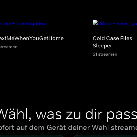
extMeWhenYouGetHome
Cold Case Files -
Sleeper
streamen
S1 streamen
Wähl, was zu dir pass
ofort auf dem Gerät deiner Wahl stream