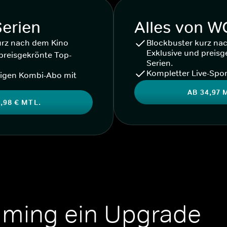
Serien
Alles von 
urz nach dem Kino
Blockbuster kurz na
Exklusive und preisg
preisgekrönte Top-
Serien.
Kompletter Live-Spor
igen Kombi-Abo mit
AB 34,97 
,98 € MTL.
aming ein Upgrade