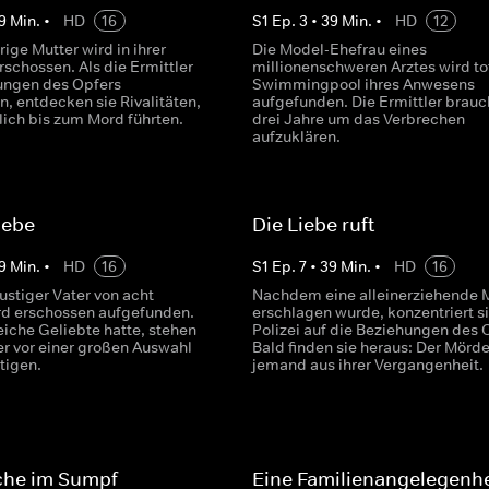
9
Min.
•
HD
16
S
1
Ep.
3
•
39
Min.
•
HD
12
rige Mutter wird in ihrer
Die Model-Ehefrau eines
schossen. Als die Ermittler
millionenschweren Arztes wird to
ungen des Opfers
Swimmingpool ihres Anwesens
, entdecken sie Rivalitäten,
aufgefunden. Die Ermittler brau
lich bis zum Mord führten.
drei Jahre um das Verbrechen
aufzuklären.
iebe
Die Liebe ruft
9
Min.
•
HD
16
S
1
Ep.
7
•
39
Min.
•
HD
16
ustiger Vater von acht
Nachdem eine alleinerziehende 
rd erschossen aufgefunden.
erschlagen wurde, konzentriert si
eiche Geliebte hatte, stehen
Polizei auf die Beziehungen des 
er vor einer großen Auswahl
Bald finden sie heraus: Der Mörder
tigen.
jemand aus ihrer Vergangenheit.
che im Sumpf
Eine Familienangelegenhe