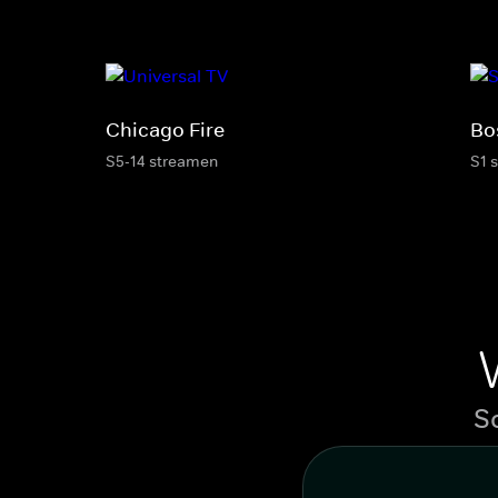
Chicago Fire
Bo
S5-14 streamen
S1 
S