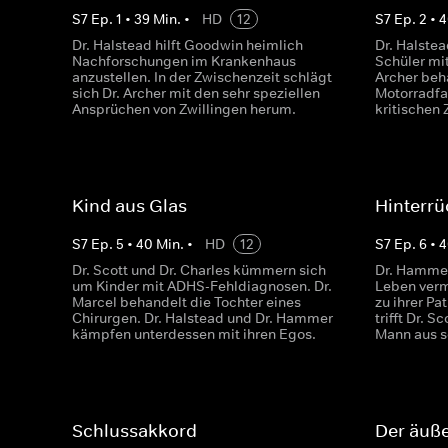
S
7
Ep.
1
•
39
Min.
•
HD
12
S
7
Ep.
2
•
4
Dr. Halstead hilft Goodwin heimlich
Dr. Halste
Nachforschungen im Krankenhaus
Schüler mit
anzustellen. In der Zwischenzeit schlägt
Archer beh
sich Dr. Archer mit den sehr speziellen
Motorradfah
Ansprüchen von Zwillingen herum.
kritischen 
Kind aus Glas
Hinterrü
S
7
Ep.
5
•
40
Min.
•
HD
12
S
7
Ep.
6
•
4
Dr. Scott und Dr. Charles kümmern sich
Dr. Hammer
um Kinder mit ADHS-Fehldiagnosen. Dr.
Leben vermi
Marcel behandelt die Tochter eines
zu ihrer P
Chirurgen. Dr. Halstead und Dr. Hammer
trifft Dr. 
kämpfen unterdessen mit ihren Egos.
Mann aus s
Schlussakkord
Der äuß