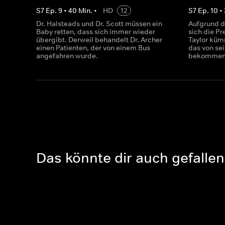
S
7
Ep.
9
•
40
Min.
•
HD
12
S
7
Ep.
10
•
Dr. Halsteads und Dr. Scott müssen ein
Aufgrund d
Baby retten, dass sich immer wieder
sich die P
übergibt. Derweil behandelt Dr. Archer
Taylor küm
einen Patienten, der von einem Bus
das von sei
angefahren wurde.
bekommen 
Das könnte dir auch gefallen