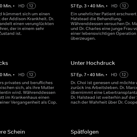
0
Min.
•
HD
12
S
7
Ep.
3
•
40
Min.
•
HD
12
ad kümmert sich um einen
Ein unehrlicher Patient erschwert 
 der Addison-Krankheit. Dr.
Halstead die Behandlung.
andelt einen verunglückten
Währenddessen versuchen Dr. Ma
rer, der in einem sehr
und Dr. Charles eine junge Frau v
Zustand ist.
einer lebenswichtigen Operation
überzeugen.
cks
Unter Hochdruck
0
Min.
•
HD
12
S
7
Ep.
7
•
40
Min.
•
HD
12
s privates und berufliches
Dr. Choi ist genesen und möchte 
schen sich, als ihre Mutter
zurück ins Arbeitsleben. Dr. Marc
atientin wird. Währenddessen
übernimmt eine Lebertransplanta
Scott im Krankenhaus einen
Dr. Halstead ist weiterhin auf de
einer Vergangenheit als Cop.
nach der Wahrheit über Dr. Coope
ere Schein
Spätfolgen