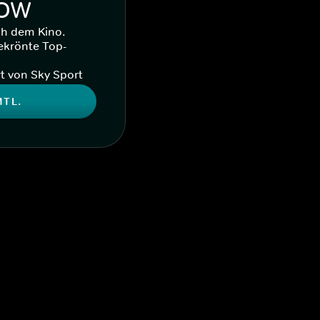
WOW
ch dem Kino.
ekrönte Top-
t von Sky Sport
MTL.