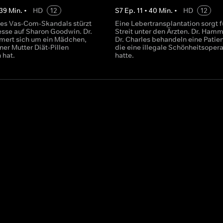
39
Min.
•
HD
12
S
7
Ep.
11
•
40
Min.
•
HD
12
es Vas-Com-Skandals stürzt
Eine Lebertransplantation sorgt f
resse auf Sharon Goodwin. Dr.
Streit unter den Ärzten. Dr. Ham
mert sich um ein Mädchen,
Dr. Charles behandeln eine Patien
ner Mutter Diät-Pillen
die eine illegale Schönheitsopera
hat.
hatte.