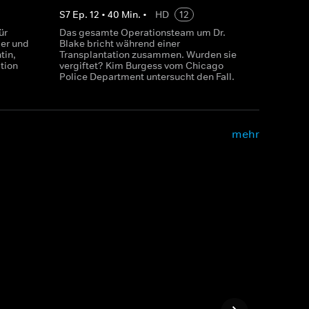
S
7
Ep.
12
•
40
Min.
•
HD
12
ür
Das gesamte Operationsteam um Dr.
mer und
Blake bricht während einer
tin,
Transplantation zusammen. Wurden sie
tion
vergiftet? Kim Burgess vom Chicago
Police Department untersucht den Fall.
mehr