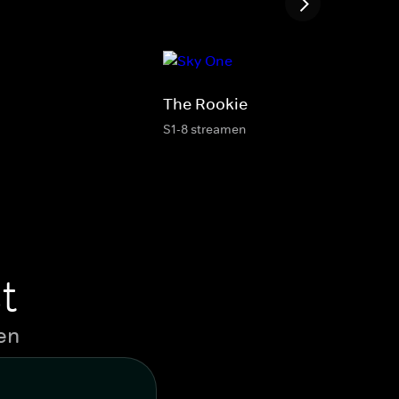
The Rookie
S1-8 streamen
t
en