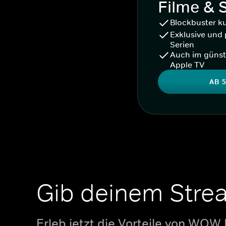
Filme & 
Blockbuster k
Exklusive und 
Serien
Auch im günst
Apple TV
AB 5
Gib deinem Stre
Erleb jetzt die Vorteile von WOW