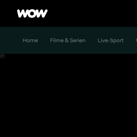
Home
Filme & Serien
Live-Sport