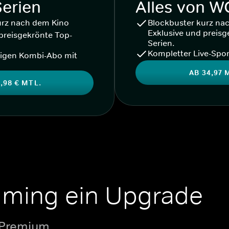
Serien
Alles von 
urz nach dem Kino
Blockbuster kurz na
Exklusive und preisg
preisgekrönte Top-
Serien.
Kompletter Live-Spor
igen Kombi-Abo mit
AB 34,97 
,98 € MTL.
aming ein Upgrade
 Premium.