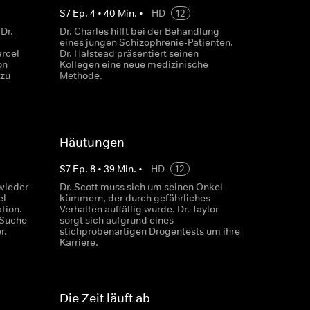
S
7
Ep.
4
•
40
Min.
•
HD
12
Dr.
Dr. Charles hilft bei der Behandlung
eines jungen Schizophrenie-Patienten.
rcel
Dr. Halstead präsentiert seinen
on
Kollegen eine neue medizinische
 zu
Methode.
Häutungen
S
7
Ep.
8
•
39
Min.
•
HD
12
wieder
Dr. Scott muss sich um seinen Onkel
el
kümmern, der durch gefährliches
tion.
Verhalten auffällig wurde. Dr. Taylor
r Suche
sorgt sich aufgrund eines
r.
stichprobenartigen Drogentests um ihre
Karriere.
Die Zeit läuft ab