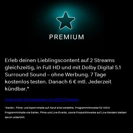
Erleb deinen Lieblingscontent auf 2 Streams
gleichzeitig, in Full HD und mit Dolby Digital 5.1
Surround Sound – ohne Werbung. 7 Tage
kostenlos testen. Danach 6 € mtl. Jederzeit
kündbar.*
Noch mehr Informationen zu WOW Premium
*Serien-, Filme- und Sport-Inhalte auf Abruf sind werbefrei. Programmhinweise für WOW
Programminhalte wie Serien, Filme und Live-Events, sowie Produkthinweise auf Live-Sendern bleiben
davon unberührt.