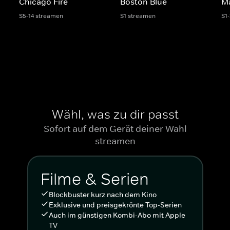
Chicago Fire
Boston Blue
M
S5-14 streamen
S1 streamen
S1
Wähl, was zu dir passt
Sofort auf dem Gerät deiner Wahl
streamen
Filme & Serien
Blockbuster kurz nach dem Kino
Exklusive und preisgekrönte Top-Serien
Auch im günstigen Kombi-Abo mit Apple
TV