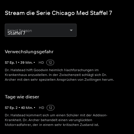
Stream die Serie Chicago Med Staffel 7
Select Season
Verwechslungsgefahr
S
7
Ep.
1
•
39
Min.
•
HD
12
Dr. Halstead hilft Goodwin heimlich Nachforschungen im
Krankenhaus anzustellen. In der Zwischenzeit schlägt sich Dr.
Archer mit den sehr speziellen Ansprüchen von Zwillingen herum.
Tage wie dieser
S
7
Ep.
2
•
40
Min.
•
HD
12
Dr. Halstead kümmert sich um einen Schüler mit der Addison-
Krankheit. Dr. Archer behandelt einen verunglückten
Motorradfahrer, der in einem sehr kritischen Zustand ist.