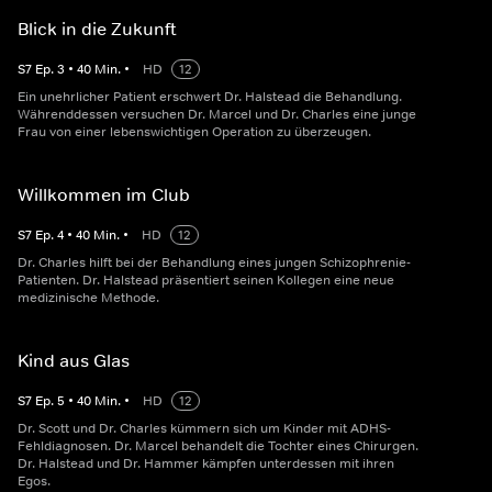
Blick in die Zukunft
S
7
Ep.
3
•
40
Min.
•
HD
12
Ein unehrlicher Patient erschwert Dr. Halstead die Behandlung.
Währenddessen versuchen Dr. Marcel und Dr. Charles eine junge
Frau von einer lebenswichtigen Operation zu überzeugen.
Willkommen im Club
S
7
Ep.
4
•
40
Min.
•
HD
12
Dr. Charles hilft bei der Behandlung eines jungen Schizophrenie-
Patienten. Dr. Halstead präsentiert seinen Kollegen eine neue
medizinische Methode.
Kind aus Glas
S
7
Ep.
5
•
40
Min.
•
HD
12
Dr. Scott und Dr. Charles kümmern sich um Kinder mit ADHS-
Fehldiagnosen. Dr. Marcel behandelt die Tochter eines Chirurgen.
Dr. Halstead und Dr. Hammer kämpfen unterdessen mit ihren
Egos.