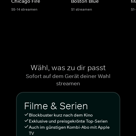
Chicago Fire
Boston Blue
M
S5-14 streamen
S1 streamen
S1
Wähl, was zu dir passt
Sofort auf dem Gerät deiner Wahl
streamen
Filme & Serien
Blockbuster kurz nach dem Kino
Exklusive und preisgekrönte Top-Serien
Auch im günstigen Kombi-Abo mit Apple
TV