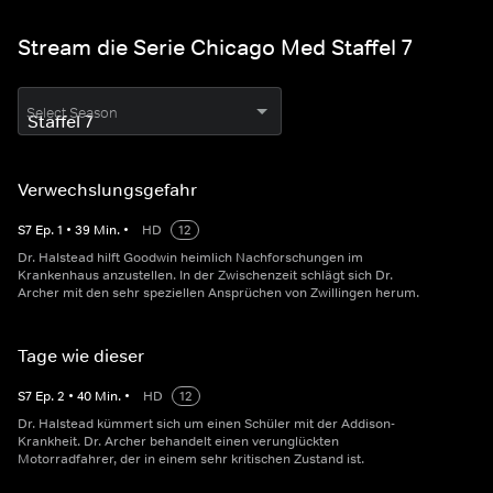
Stream die Serie Chicago Med Staffel 7
Select Season
Verwechslungsgefahr
S
7
Ep.
1
•
39
Min.
•
HD
12
Dr. Halstead hilft Goodwin heimlich Nachforschungen im
Krankenhaus anzustellen. In der Zwischenzeit schlägt sich Dr.
Archer mit den sehr speziellen Ansprüchen von Zwillingen herum.
Tage wie dieser
S
7
Ep.
2
•
40
Min.
•
HD
12
Dr. Halstead kümmert sich um einen Schüler mit der Addison-
Krankheit. Dr. Archer behandelt einen verunglückten
Motorradfahrer, der in einem sehr kritischen Zustand ist.