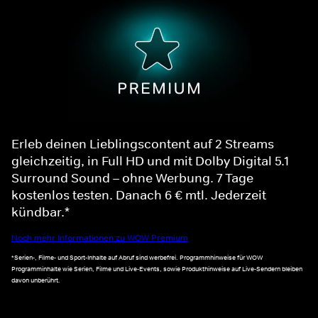
Erleb deinen Lieblingscontent auf 2 Streams
gleichzeitig, in Full HD und mit Dolby Digital 5.1
Surround Sound – ohne Werbung. 7 Tage
kostenlos testen. Danach 6 € mtl. Jederzeit
kündbar.*
Noch mehr Informationen zu WOW Premium
*Serien-, Filme- und Sport-Inhalte auf Abruf sind werbefrei. Programmhinweise für WOW
Programminhalte wie Serien, Filme und Live-Events, sowie Produkthinweise auf Live-Sendern bleiben
davon unberührt.