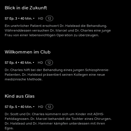
Blick in die Zukunft
S
7
Ep.
3
•
40
Min.
•
HD
12
Ein unehrlicher Patient erschwert Dr. Halstead die Behandlung.
Währenddessen versuchen Dr. Marcel und Dr. Charles eine junge
Frau von einer lebenswichtigen Operation zu überzeugen.
Willkommen im Club
S
7
Ep.
4
•
40
Min.
•
HD
12
Dr. Charles hilft bei der Behandlung eines jungen Schizophrenie-
Patienten. Dr. Halstead präsentiert seinen Kollegen eine neue
medizinische Methode.
Kind aus Glas
S
7
Ep.
5
•
40
Min.
•
HD
12
Dr. Scott und Dr. Charles kümmern sich um Kinder mit ADHS-
Fehldiagnosen. Dr. Marcel behandelt die Tochter eines Chirurgen.
Dr. Halstead und Dr. Hammer kämpfen unterdessen mit ihren
Egos.