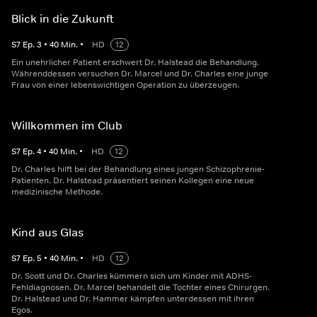
Blick in die Zukunft
S
7
Ep.
3
•
40
Min.
•
HD
12
Ein unehrlicher Patient erschwert Dr. Halstead die Behandlung.
Währenddessen versuchen Dr. Marcel und Dr. Charles eine junge
Frau von einer lebenswichtigen Operation zu überzeugen.
Willkommen im Club
S
7
Ep.
4
•
40
Min.
•
HD
12
Dr. Charles hilft bei der Behandlung eines jungen Schizophrenie-
Patienten. Dr. Halstead präsentiert seinen Kollegen eine neue
medizinische Methode.
Kind aus Glas
S
7
Ep.
5
•
40
Min.
•
HD
12
Dr. Scott und Dr. Charles kümmern sich um Kinder mit ADHS-
Fehldiagnosen. Dr. Marcel behandelt die Tochter eines Chirurgen.
Dr. Halstead und Dr. Hammer kämpfen unterdessen mit ihren
Egos.