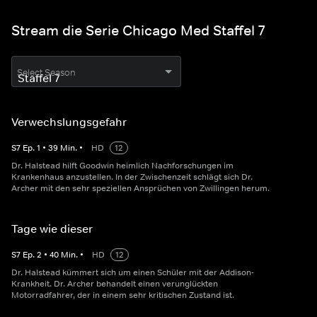
Stream die Serie Chicago Med Staffel 7
Select Season
Verwechslungsgefahr
S
7
Ep.
1
•
39
Min.
•
HD
12
Dr. Halstead hilft Goodwin heimlich Nachforschungen im
Krankenhaus anzustellen. In der Zwischenzeit schlägt sich Dr.
Archer mit den sehr speziellen Ansprüchen von Zwillingen herum.
Tage wie dieser
S
7
Ep.
2
•
40
Min.
•
HD
12
Dr. Halstead kümmert sich um einen Schüler mit der Addison-
Krankheit. Dr. Archer behandelt einen verunglückten
Motorradfahrer, der in einem sehr kritischen Zustand ist.