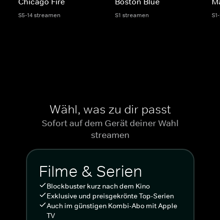
Chicago Fire
Boston Blue
M
S5-14 streamen
S1 streamen
S1
Wähl, was zu dir passt
Sofort auf dem Gerät deiner Wahl
streamen
Filme & Serien
Blockbuster kurz nach dem Kino
Exklusive und preisgekrönte Top-Serien
Auch im günstigen Kombi-Abo mit Apple
TV