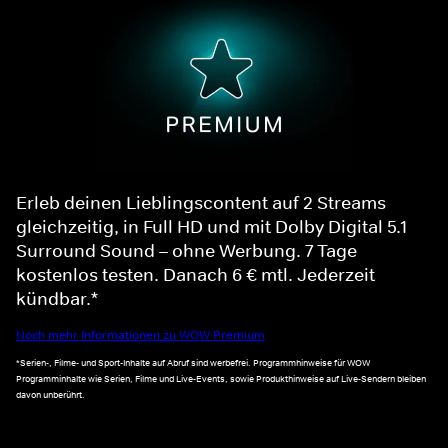
Erleb deinen Lieblingscontent auf 2 Streams
gleichzeitig, in Full HD und mit Dolby Digital 5.1
Surround Sound – ohne Werbung. 7 Tage
kostenlos testen. Danach 6 € mtl. Jederzeit
kündbar.*
Noch mehr Informationen zu WOW Premium
*Serien-, Filme- und Sport-Inhalte auf Abruf sind werbefrei. Programmhinweise für WOW
Programminhalte wie Serien, Filme und Live-Events, sowie Produkthinweise auf Live-Sendern bleiben
davon unberührt.