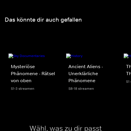
Das könnte dir auch gefallen
Mysteriöse
Ancient Aliens -
Th
Phänomene - Rätsel
Unerklärliche
Th
von oben
Phänomene
S1
S1-3 streamen
S8-18 streamen
Wähl, was zu dir passt