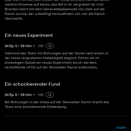
weitere Hinweise auf etwas, das tief in ihr vergraben ist. Und
Brandon kehrt mit dem Generalstaatsanwalt von Utah auf die
Ranch zurück, der unbedingt herausfinden will, wer die Ranch
überwacht.
Ein neues Experiment
S
4
Ep.
5
•
39
Min.
•
HD
12
Während das Team mit Bohrungen auf der Suche nach einem in
der Mesa vergrabenen Metallobjekt beginnt, führen sie im
dreieckigen Gebiet ein neues Experiment durch, bei dem
verblüffende UFOs auf der Skinwalker Ranch auftauchen.
Ein schockierender Fund
S
4
Ep.
6
•
39
Min.
•
HD
12
Bei Bohrungen in der Mesa auf der Skinwalker Ranch macht das
Team eine schockierende Entdeckung.
mehr