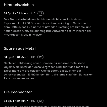
Himmelszeichen
S
4
Ep.
2
•
39
Min.
•
HD
12
Das Team startet ein unglaubliches nächtliches Lichtshow-
Experiment mit 200 Drohnen über dem dreieckigen Gebiet und
dem Ostfeld, das zu einer verblüffenden Sichtung am Himmel und
neuen Daten führt, die auf mögliche Antworten tief im Inneren der
mysteriösen Mesa hinweisen.
Spuren aus Metall
S
4
Ep.
3
•
40
Min.
•
HD
12
Nach der Entdeckung neuer Beweise für massive metallische
Objekte, die unter der Mesa vergraben sind, führt das Team ein
Experiment am dreieckigen Gebiet durch, das zu einer der
schockierendsten Enthüllungen führt, die jemals auf der Skinwalker
Ranch zu sehen waren.
Die Beobachter
S
4
Ep.
4
•
39
Min.
•
HD
12
Das Team wendet sich wieder der Mesa zu und erhält fast sofort