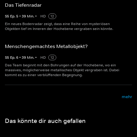
Das Tiefenradar
S
5
Ep.
5
•
39
Min.
•
HD
12
Ein neues Bodenradar zeigt, dass eine Reihe von mysteriösen
Objekten tief im Inneren der Hochebene vergraben sein könnte.
Menschengemachtes Metallobjekt?
S
5
Ep.
6
•
39
Min.
•
HD
12
Das Team beginnt mit den Bohrungen auf der Hochebene, wo ein
massives, möglicherweise metallisches Objekt vergraben ist. Dabei
kommt es zu einer verblüffenden Begegnung.
mehr
Das könnte dir auch gefallen