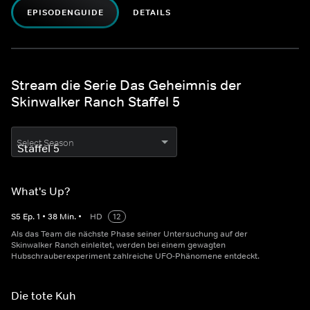
EPISODENGUIDE
DETAILS
Stream die Serie Das Geheimnis der
Skinwalker Ranch Staffel 5
Select Season
What's Up?
S
5
Ep.
1
•
38
Min.
•
HD
12
Als das Team die nächste Phase seiner Untersuchung auf der
Skinwalker Ranch einleitet, werden bei einem gewagten
Hubschrauberexperiment zahlreiche UFO-Phänomene entdeckt.
Die tote Kuh