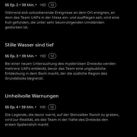
S
5
Ep.
2
•
39
Min.
•
HD
12
Während sich schockierende Ereignisse an dem Ort ereignen, an
dem das Team UAPs in der Mesa ein- und ausfliegen sah, wird eine
Kuh gefunden, die unter sehr beunruhigenden Umständen
gestorben ist.
Stille Wasser sind tief
S
5
Ep.
3
•
39
Min.
•
HD
12
Bei einer neuen Untersuchung des mysteriösen Dreiecks werden
mehrere UAPs entdeckt, bevor das Team eine unglaubliche
Entdeckung in dem Bach macht, der die südliche Region des
Grundstücks begrenzt.
Unheilvolle Warnungen
S
5
Ep.
4
•
39
Min.
•
HD
12
Die Legende, die davor warnt, auf der Skinwalker Ranch zu graben,
wird zur Realität, als das Team in der Nähe des Dreiecks den
ersten Spatenstich macht