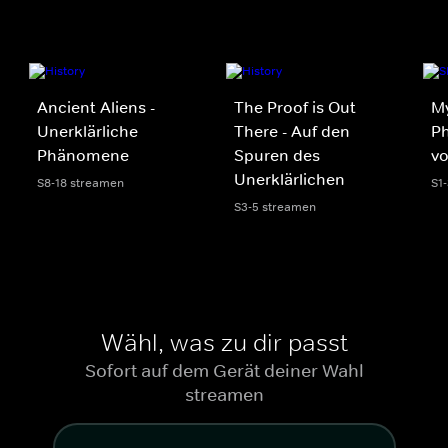
Ancient Aliens -
The Proof is Out
My
Unerklärliche
There - Auf den
Ph
Phänomene
Spuren des
v
Unerklärlichen
S8-18 streamen
S1
S3-5 streamen
Wähl, was zu dir passt
Sofort auf dem Gerät deiner Wahl
streamen