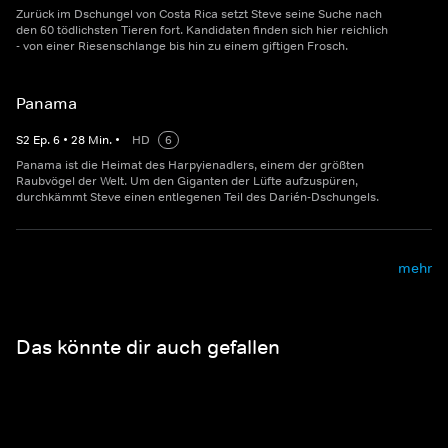
Zurück im Dschungel von Costa Rica setzt Steve seine Suche nach
den 60 tödlichsten Tieren fort. Kandidaten finden sich hier reichlich
- von einer Riesenschlange bis hin zu einem giftigen Frosch.
Panama
S
2
Ep.
6
•
28
Min.
•
HD
6
Panama ist die Heimat des Harpyienadlers, einem der größten
Raubvögel der Welt. Um den Giganten der Lüfte aufzuspüren,
durchkämmt Steve einen entlegenen Teil des Darién-Dschungels.
mehr
Das könnte dir auch gefallen