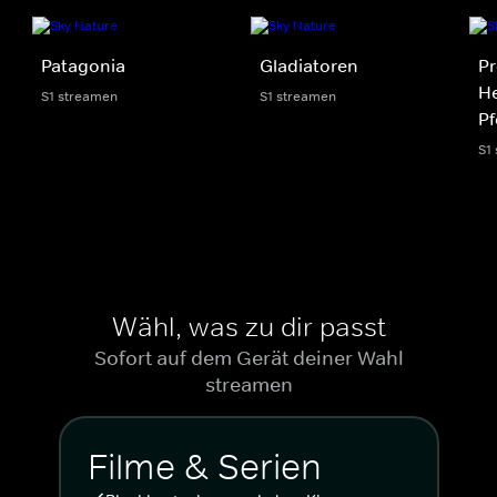
Patagonia
Gladiatoren
Pr
He
S1 streamen
S1 streamen
Pf
S1
Wähl, was zu dir passt
Sofort auf dem Gerät deiner Wahl
streamen
Filme & Serien