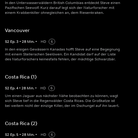
In den Unterwasserwäldern British Columbias entdeckt Steve einen
Pazifischen Seewolf. Kurz darauf legt sich der Naturforscher mit
einem Krabbenkiller ohnegleichen an, dem Riesenkraken.
Vancouver
S
2
Ep.
3
•
28
Min.
•
HD
6
In den eisigen Gewässern Kanadas hofft Steve auf eine Begegnung
mit einem Stellerschen Seelöwen. Ein Kandidat darf auf der Liste
des Naturforschers keinesfalls fehlen, der mächtige Schwarzbär.
Costa Rica (1)
S
2
Ep.
4
•
28
Min.
•
HD
6
Um einen Jaguar aus nächster Nähe beobachten zu können, wagt
sich Steve tief in die Regenwälder Costa Ricas. Die Großkatze ist
bei weitem nicht der einzige Killer, der im Dschungel auf ihn lauert.
Costa Rica (2)
S
2
Ep.
5
•
28
Min.
•
HD
6