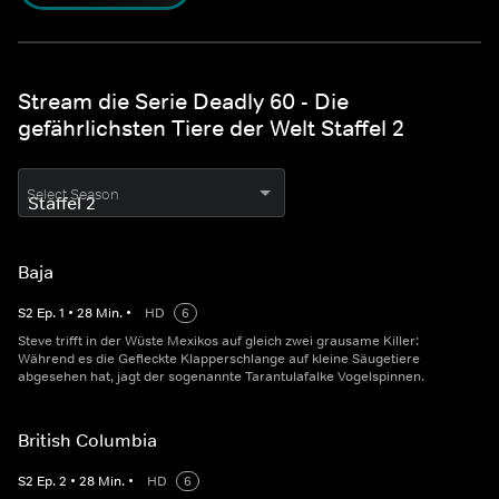
Stream die Serie Deadly 60 - Die
gefährlichsten Tiere der Welt Staffel 2
Select Season
Baja
S
2
Ep.
1
•
28
Min.
•
HD
6
Steve trifft in der Wüste Mexikos auf gleich zwei grausame Killer:
Während es die Gefleckte Klapperschlange auf kleine Säugetiere
abgesehen hat, jagt der sogenannte Tarantulafalke Vogelspinnen.
British Columbia
S
2
Ep.
2
•
28
Min.
•
HD
6