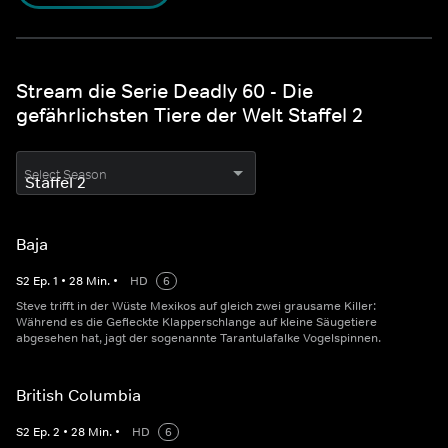
Stream die Serie Deadly 60 - Die
gefährlichsten Tiere der Welt Staffel 2
Select Season
Baja
S
2
Ep.
1
•
28
Min.
•
HD
6
Steve trifft in der Wüste Mexikos auf gleich zwei grausame Killer:
Während es die Gefleckte Klapperschlange auf kleine Säugetiere
abgesehen hat, jagt der sogenannte Tarantulafalke Vogelspinnen.
British Columbia
S
2
Ep.
2
•
28
Min.
•
HD
6