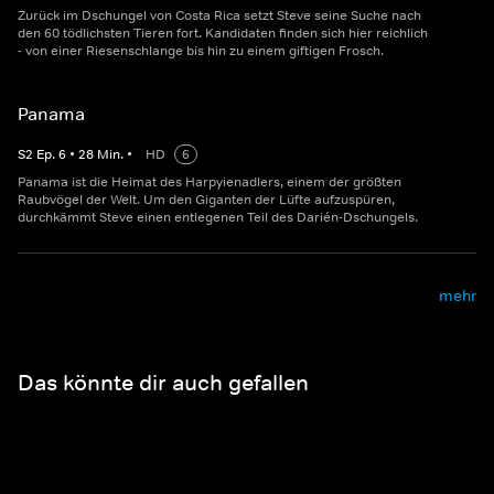
Zurück im Dschungel von Costa Rica setzt Steve seine Suche nach
den 60 tödlichsten Tieren fort. Kandidaten finden sich hier reichlich
- von einer Riesenschlange bis hin zu einem giftigen Frosch.
Panama
S
2
Ep.
6
•
28
Min.
•
HD
6
Panama ist die Heimat des Harpyienadlers, einem der größten
Raubvögel der Welt. Um den Giganten der Lüfte aufzuspüren,
durchkämmt Steve einen entlegenen Teil des Darién-Dschungels.
mehr
Das könnte dir auch gefallen