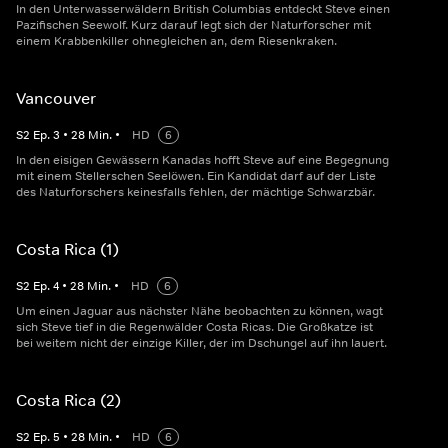
In den Unterwasserwäldern British Columbias entdeckt Steve einen
Pazifischen Seewolf. Kurz darauf legt sich der Naturforscher mit
einem Krabbenkiller ohnegleichen an, dem Riesenkraken.
Vancouver
S
2
Ep.
3
•
28
Min.
•
HD
6
In den eisigen Gewässern Kanadas hofft Steve auf eine Begegnung
mit einem Stellerschen Seelöwen. Ein Kandidat darf auf der Liste
des Naturforschers keinesfalls fehlen, der mächtige Schwarzbär.
Costa Rica (1)
S
2
Ep.
4
•
28
Min.
•
HD
6
Um einen Jaguar aus nächster Nähe beobachten zu können, wagt
sich Steve tief in die Regenwälder Costa Ricas. Die Großkatze ist
bei weitem nicht der einzige Killer, der im Dschungel auf ihn lauert.
Costa Rica (2)
S
2
Ep.
5
•
28
Min.
•
HD
6