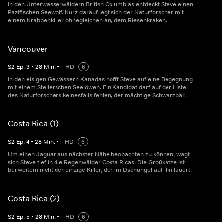
In den Unterwasserwäldern British Columbias entdeckt Steve einen
Pazifischen Seewolf. Kurz darauf legt sich der Naturforscher mit
einem Krabbenkiller ohnegleichen an, dem Riesenkraken.
Vancouver
S
2
Ep.
3
•
28
Min.
•
HD
6
In den eisigen Gewässern Kanadas hofft Steve auf eine Begegnung
mit einem Stellerschen Seelöwen. Ein Kandidat darf auf der Liste
des Naturforschers keinesfalls fehlen, der mächtige Schwarzbär.
Costa Rica (1)
S
2
Ep.
4
•
28
Min.
•
HD
6
Um einen Jaguar aus nächster Nähe beobachten zu können, wagt
sich Steve tief in die Regenwälder Costa Ricas. Die Großkatze ist
bei weitem nicht der einzige Killer, der im Dschungel auf ihn lauert.
Costa Rica (2)
S
2
Ep.
5
•
28
Min.
•
HD
6