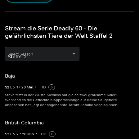
Stream die Serie Deadly 60 - Die
gefährlichsten Tiere der Welt Staffel 2
Select Season
Baja
S
2
Ep.
1
•
28
Min.
•
HD
6
Steve trifft in der Wüste Mexikos auf gleich zwei grausame Killer:
Während es die Gefleckte Klapperschlange auf kleine Säugetiere
abgesehen hat, jagt der sogenannte Tarantulafalke Vogelspinnen.
British Columbia
S
2
Ep.
2
•
28
Min.
•
HD
6