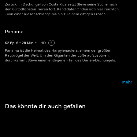
Zurück im Dschungel von Costa Rica setzt Steve seine Suche nach
den 60 tödlichsten Tieren fort. Kandidaten finden sich hier reichlich
- von einer Riesenschlange bis hin zu einem giftigen Frosch.
Panama
S
2
Ep.
6
•
28
Min.
•
HD
6
Panama ist die Heimat des Harpyienadlers, einem der größten
Raubvögel der Welt. Um den Giganten der Lüfte aufzuspüren,
durchkämmt Steve einen entlegenen Teil des Darién-Dschungels.
mehr
Das könnte dir auch gefallen