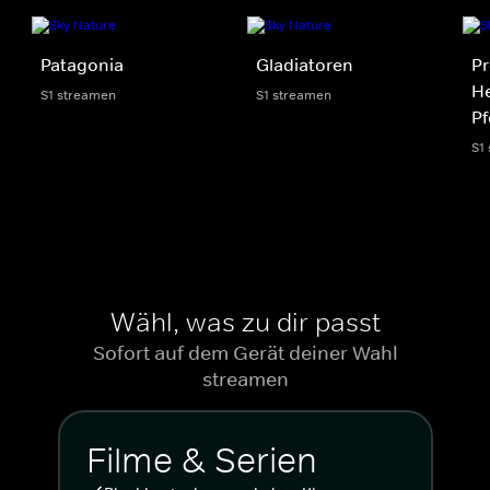
Patagonia
Gladiatoren
Pr
He
S1 streamen
S1 streamen
Pf
S1
Wähl, was zu dir passt
Sofort auf dem Gerät deiner Wahl
streamen
Filme & Serien