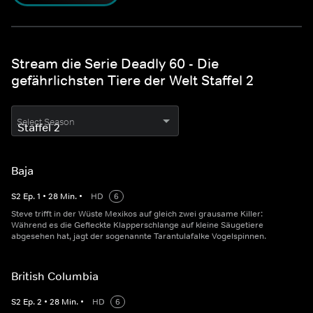
Stream die Serie Deadly 60 - Die
gefährlichsten Tiere der Welt Staffel 2
Select Season
Baja
S
2
Ep.
1
•
28
Min.
•
HD
6
Steve trifft in der Wüste Mexikos auf gleich zwei grausame Killer:
Während es die Gefleckte Klapperschlange auf kleine Säugetiere
abgesehen hat, jagt der sogenannte Tarantulafalke Vogelspinnen.
British Columbia
S
2
Ep.
2
•
28
Min.
•
HD
6