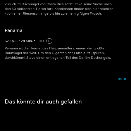
Zurück im Dschungel von Costa Rica setzt Steve seine Suche nach
den 60 tödlichsten Tieren fort. Kandidaten finden sich hier reichlich
- von einer Riesenschlange bis hin zu einem giftigen Frosch.
Panama
S
2
Ep.
6
•
28
Min.
•
HD
6
Panama ist die Heimat des Harpyienadlers, einem der größten
Raubvögel der Welt. Um den Giganten der Lüfte aufzuspüren,
durchkämmt Steve einen entlegenen Teil des Darién-Dschungels.
mehr
Das könnte dir auch gefallen