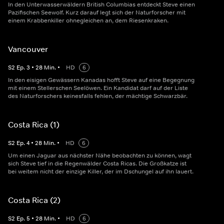
In den Unterwasserwäldern British Columbias entdeckt Steve einen
Pazifischen Seewolf. Kurz darauf legt sich der Naturforscher mit
einem Krabbenkiller ohnegleichen an, dem Riesenkraken.
Vancouver
S
2
Ep.
3
•
28
Min.
•
HD
6
In den eisigen Gewässern Kanadas hofft Steve auf eine Begegnung
mit einem Stellerschen Seelöwen. Ein Kandidat darf auf der Liste
des Naturforschers keinesfalls fehlen, der mächtige Schwarzbär.
Costa Rica (1)
S
2
Ep.
4
•
28
Min.
•
HD
6
Um einen Jaguar aus nächster Nähe beobachten zu können, wagt
sich Steve tief in die Regenwälder Costa Ricas. Die Großkatze ist
bei weitem nicht der einzige Killer, der im Dschungel auf ihn lauert.
Costa Rica (2)
S
2
Ep.
5
•
28
Min.
•
HD
6