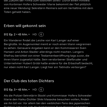
die Zukunft der Firma zum tödlichen Streit? Durch einen Hinweis
von Korbinian Hofers Schwester Marie bekommt der Fall plötzlich
eine neue Wendung: Sekretärin Reimers soll ein Verhältnis mit dem
Toten gehabt haben.
Erben will gekonnt sein
S
12
Ep.
2
•
43
Min.
•
HD
6
Ein Wanderer findet die Leiche von Karl Langer auf einer
Berghütte. Im Augenwinkel meint er noch einen Mann wegrennen
zu sehen. Genauere Angaben kann er den Kommissaren Sven
Hansen und Anton Stadler allerdings nicht machen. Langers
Ehefrau berichtet von einer Testamentseröffnung tags zuvor, die
ihren Mann zugesetzt hätte. Sein verstorbener Stiefbruder und
Unternehmer Hubert Gröbl hatte andere für die Erbschaft bedacht,
nur eben nicht Karl Langer. Liegt hier ein Tatmotiv verborgen?
Der Club des toten Dichters
S
12
Ep.
3
•
43
Min.
•
HD
6
Als die Polizei-Sekretärin Stockl und Kommissar Hofers Schwester
Marie den Haiku-Dichter Shiki Masaoka besuchen wollen, finden
sie ihn tot vor. Vor allem bei den weiblichen Fans des japanischen