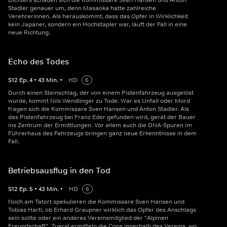
Dichters schauen sich die Kommissare Sven Hansen und Anton
Stadler genauer um, denn Masaoka hatte zahlreiche
Verehrerinnen. Als herauskommt, dass das Opfer in Wirklichkeit
kein Japaner, sondern ein Hochstapler war, läuft der Fall in eine
neue Richtung.
Echo des Todes
S
12
Ep.
4
•
43
Min.
•
HD
6
Durch einen Steinschlag, der von einem Pistenfahrzeug ausgelöst
wurde, kommt Nils Wendlinger zu Tode. War es Unfall oder Mord
fragen sich die Kommissare Sven Hansen und Anton Stadler. Als
das Pistenfahrzeug bei Franz Eder gefunden wird, gerät der Bauer
ins Zentrum der Ermittlungen. Vor allem auch die DNA-Spuren im
Führerhaus des Fahrzeugs bringen ganz neue Erkenntnisse in dem
Fall.
Betriebsausflug in den Tod
S
12
Ep.
5
•
43
Min.
•
HD
6
Noch am Tatort spekulieren die Kommissare Sven Hansen und
Tobias Hartl, ob Erhard Graupner wirklich das Opfer des Anschlags
sein sollte oder ein anderes Vereinsmitglied der "Alpinen
Freundschaft". Zuerst ermitteln die Cops innerhalb des Vereins, wo