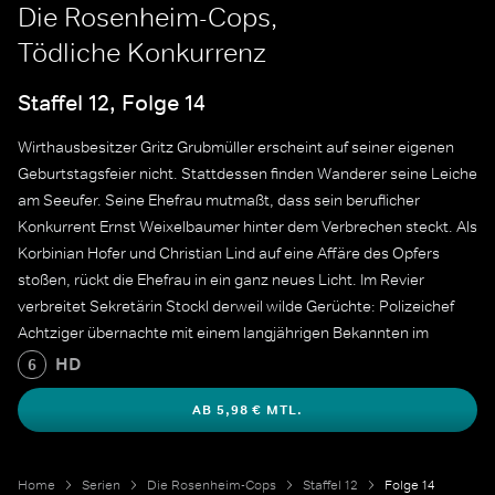
Die Rosenheim-Cops,
Tödliche Konkurrenz
Staffel 12, Folge 14
Wirthausbesitzer Gritz Grubmüller erscheint auf seiner eigenen
Geburtstagsfeier nicht. Stattdessen finden Wanderer seine Leiche
am Seeufer. Seine Ehefrau mutmaßt, dass sein beruflicher
Konkurrent Ernst Weixelbaumer hinter dem Verbrechen steckt. Als
Korbinian Hofer und Christian Lind auf eine Affäre des Opfers
stoßen, rückt die Ehefrau in ein ganz neues Licht. Im Revier
verbreitet Sekretärin Stockl derweil wilde Gerüchte: Polizeichef
Achtziger übernachte mit einem langjährigen Bekannten im
selben Hotel.
HD
6
AB 5,98 € MTL.
Home
Serien
Die Rosenheim-Cops
Staffel 12
Folge 14