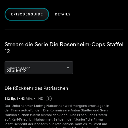
EPISODENGUIDE
DETAILS
Stream die Serie Die Rosenheim-Cops Staffel
12
Select Season
Die Rückkehr des Patriarchen
S
12
Ep.
1
•
43
Min.
•
HD
6
Der Unternehmer Ludwig Hubachner wird morgens erschlagen in
der Firma aufgefunden. Die Kommissare Anton Stadler und Sven
Hansen suchen zuerst einmal den Sohn - und Erben - des Opfers
auf: Karl-Friedrich Hubachner. Seitdem der "Junior" die Firma
leitet, schreibt der Konzern nur rote Zahlen. Kam es im Streit um