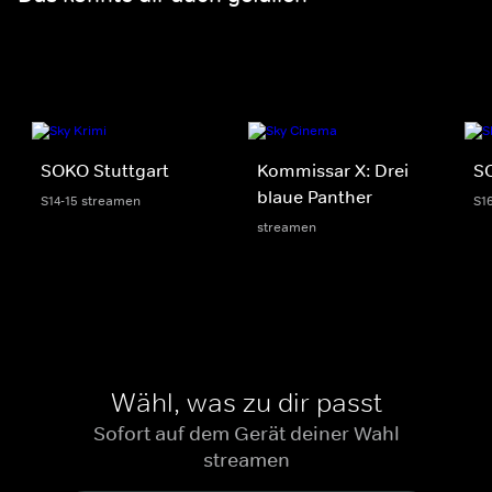
SOKO Stuttgart
Kommissar X: Drei
S
blaue Panther
S14-15 streamen
S1
streamen
Wähl, was zu dir passt
Sofort auf dem Gerät deiner Wahl
streamen