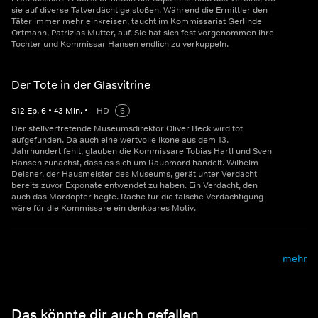
sie auf diverse Tatverdächtige stoßen. Während die Ermittler den
Täter immer mehr einkreisen, taucht im Kommissariat Gerlinde
Ortmann, Patrizias Mutter, auf. Sie hat sich fest vorgenommen ihre
Tochter und Kommissar Hansen endlich zu verkuppeln.
Der Tote in der Glasvitrine
S
12
Ep.
6
•
43
Min.
•
HD
6
Der stellvertretende Museumsdirektor Oliver Beck wird tot
aufgefunden. Da auch eine wertvolle Ikone aus dem 13.
Jahrhundert fehlt, glauben die Kommissare Tobias Hartl und Sven
Hansen zunächst, dass es sich um Raubmord handelt. Wilhelm
Deisner, der Hausmeister des Museums, gerät unter Verdacht
bereits zuvor Exponate entwendet zu haben. Ein Verdacht, den
auch das Mordopfer hegte. Rache für die falsche Verdächtigung
wäre für die Kommissare ein denkbares Motiv.
mehr
Das könnte dir auch gefallen