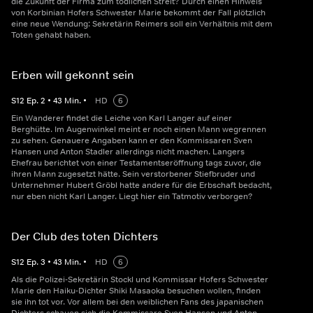
die Zukunft der Firma zum tödlichen Streit? Durch einen Hinweis
von Korbinian Hofers Schwester Marie bekommt der Fall plötzlich
eine neue Wendung: Sekretärin Reimers soll ein Verhältnis mit dem
Toten gehabt haben.
Erben will gekonnt sein
S
12
Ep.
2
•
43
Min.
•
HD
6
Ein Wanderer findet die Leiche von Karl Langer auf einer
Berghütte. Im Augenwinkel meint er noch einen Mann wegrennen
zu sehen. Genauere Angaben kann er den Kommissaren Sven
Hansen und Anton Stadler allerdings nicht machen. Langers
Ehefrau berichtet von einer Testamentseröffnung tags zuvor, die
ihren Mann zugesetzt hätte. Sein verstorbener Stiefbruder und
Unternehmer Hubert Gröbl hatte andere für die Erbschaft bedacht,
nur eben nicht Karl Langer. Liegt hier ein Tatmotiv verborgen?
Der Club des toten Dichters
S
12
Ep.
3
•
43
Min.
•
HD
6
Als die Polizei-Sekretärin Stockl und Kommissar Hofers Schwester
Marie den Haiku-Dichter Shiki Masaoka besuchen wollen, finden
sie ihn tot vor. Vor allem bei den weiblichen Fans des japanischen