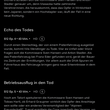
Dichters schauen sich die Kommissare Sven Hansen und Anton
Stadler genauer um, denn Masaoka hatte zahlreiche
Verehrerinnen. Als herauskommt, dass das Opfer in Wirklichkeit
kein Japaner, sondern ein Hochstapler war, läuft der Fall in eine
neue Richtung.
Echo des Todes
S
12
Ep.
4
•
43
Min.
•
HD
6
Durch einen Steinschlag, der von einem Pistenfahrzeug ausgelöst
wurde, kommt Nils Wendlinger zu Tode. War es Unfall oder Mord
fragen sich die Kommissare Sven Hansen und Anton Stadler. Als
das Pistenfahrzeug bei Franz Eder gefunden wird, gerät der Bauer
ins Zentrum der Ermittlungen. Vor allem auch die DNA-Spuren im
Führerhaus des Fahrzeugs bringen ganz neue Erkenntnisse in dem
Fall.
Betriebsausflug in den Tod
S
12
Ep.
5
•
43
Min.
•
HD
6
Noch am Tatort spekulieren die Kommissare Sven Hansen und
Tobias Hartl, ob Erhard Graupner wirklich das Opfer des Anschlags
sein sollte oder ein anderes Vereinsmitglied der "Alpinen
Freundschaft". Zuerst ermitteln die Cops innerhalb des Vereins, wo