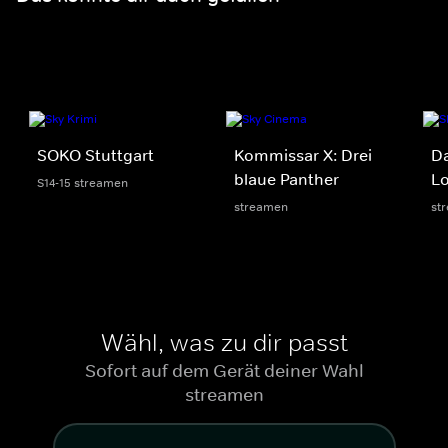
SOKO Stuttgart
Kommissar X: Drei
D
blaue Panther
Lo
S14-15 streamen
streamen
st
Wähl, was zu dir passt
Sofort auf dem Gerät deiner Wahl
streamen