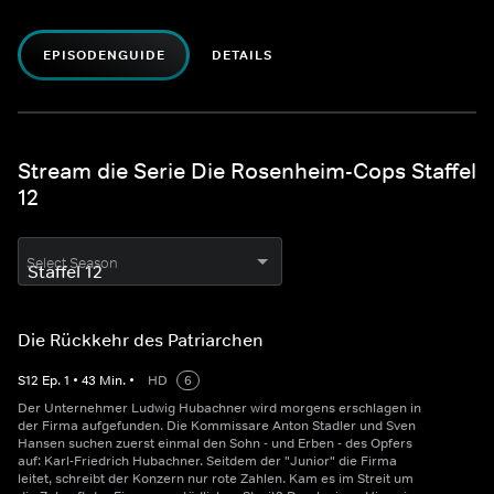
EPISODENGUIDE
DETAILS
Stream die Serie Die Rosenheim-Cops Staffel
12
Select Season
Die Rückkehr des Patriarchen
S
12
Ep.
1
•
43
Min.
•
HD
6
Der Unternehmer Ludwig Hubachner wird morgens erschlagen in
der Firma aufgefunden. Die Kommissare Anton Stadler und Sven
Hansen suchen zuerst einmal den Sohn - und Erben - des Opfers
auf: Karl-Friedrich Hubachner. Seitdem der "Junior" die Firma
leitet, schreibt der Konzern nur rote Zahlen. Kam es im Streit um