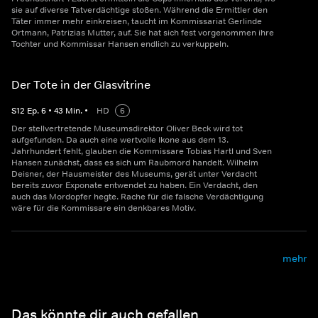
sie auf diverse Tatverdächtige stoßen. Während die Ermittler den
Täter immer mehr einkreisen, taucht im Kommissariat Gerlinde
Ortmann, Patrizias Mutter, auf. Sie hat sich fest vorgenommen ihre
Tochter und Kommissar Hansen endlich zu verkuppeln.
Der Tote in der Glasvitrine
S
12
Ep.
6
•
43
Min.
•
HD
6
Der stellvertretende Museumsdirektor Oliver Beck wird tot
aufgefunden. Da auch eine wertvolle Ikone aus dem 13.
Jahrhundert fehlt, glauben die Kommissare Tobias Hartl und Sven
Hansen zunächst, dass es sich um Raubmord handelt. Wilhelm
Deisner, der Hausmeister des Museums, gerät unter Verdacht
bereits zuvor Exponate entwendet zu haben. Ein Verdacht, den
auch das Mordopfer hegte. Rache für die falsche Verdächtigung
wäre für die Kommissare ein denkbares Motiv.
mehr
Das könnte dir auch gefallen