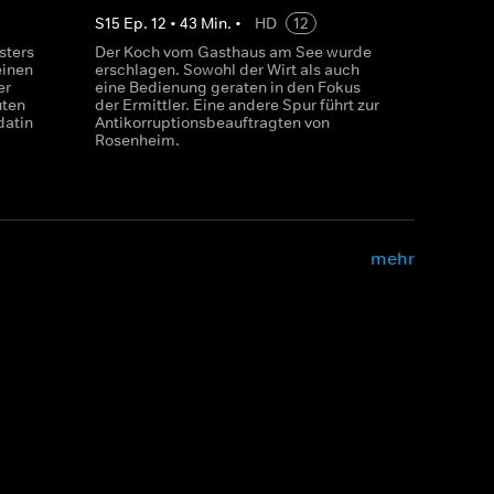
S
15
Ep.
12
•
43
Min.
•
HD
12
sters
Der Koch vom Gasthaus am See wurde
einen
erschlagen. Sowohl der Wirt als auch
er
eine Bedienung geraten in den Fokus
uten
der Ermittler. Eine andere Spur führt zur
datin
Antikorruptionsbeauftragten von
Rosenheim.
mehr