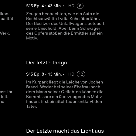
S
15
Ep.
4
•
43
Min.
•
HD
6
lkon.
Zeugen beobachten, wie ein Auto die
ualität
Rechtsanwältin Lydia Kühn überfährt.
Der Besitzer des Unfallwagens beteuert
n
seine Unschuld. Aber beim Schwager
Werk.
des Opfers stoßen die Ermittler auf ein
Motiv.
Der letzte Tango
S
15
Ep.
8
•
43
Min.
•
HD
12
Im Kurpark liegt die Leiche von Jochen
Brand. Weder bei seiner Ehefrau noch
ss ihr
dem Mann seiner Geliebten können die
delt.
Kommissare ein überzeugendes Motiv
und
finden. Erst ein Stofffaden entlarvt den
Täter.
Der Letzte macht das Licht aus