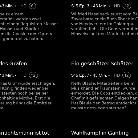
43
Min.
•
HD
6
S
15
Ep.
3
•
43
Min.
•
HD
12
obe zu einem
Wilfried Haselbeck stürzt vom Ba
erstück werden zwei
Zuvor hatte er ein Buch über die Q
it einem Requisiten-Messer
von Handwerkern im Chiemgau
 Hansen und Stadler
veröffentlicht. Die Cops vermute
en die Cousine des Opfers
Hinweise auf den Mörder in dem 
r gemordet zu haben.
des Grafen
Ein geschätzer Schätzer
43
Min.
•
HD
12
S
15
Ep.
7
•
43
Min.
•
HD
12
hias Graf wurde erschlagen.
Nelly Bläule, Mitarbeiterin beim
d König finden weder bei
Musikhändler Traunstein, wurde
istenten noch bei seiner
ermordet. Die Cops entdecken, da
chhaltige Motive. Erst die
Chef mit gefälschten Geigen han
erung bringt die Ermittler
Hat Bläule den Betrug entdeckt 
ee.
musste deswegen sterben?
nachtsmann ist tot
Wahlkampf in Ganting