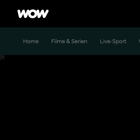
Home
Filme & Serien
Live-Sport