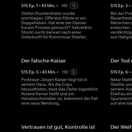
S
15
Ep.
1
•
43
Min.
•
HD
12
S
15
Ep.
2
•
Stefan Stuckenthaler wurde
Bei der Pr
erschlagen. Offenbar führte er ein
Bauertheat
Doppelleben. Hat eine der Damen
Menschen m
kurzen Prozess gemacht? Sekretärin
erstochen.
Stockl sucht derweil nach einer
verdächtig
Unterkunft für Kommissar Stadler.
aus Habgie
Der falsche Kaiser
Der Tod 
S
15
Ep.
5
•
43
Min.
•
HD
6
S
15
Ep.
6
•
Professor Jürgen Kaiser liegt tot in
Notar Matt
seinem Haus. Als die Cops
Stadler un
herausfinden, dass das Opfer eigentlich
seinem Ass
Roland Kerner heißt und ein
Ehefrau sti
Heiratsschwindler ist, bekommt der Fall
Spurensich
eine neue Wendung.
auf eine Id
Vertrauen ist gut, Kontrolle ist
Der Weih