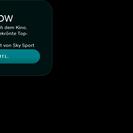
WOW
ch dem Kino.
ekrönte Top-
t von Sky Sport
MTL.