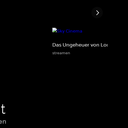
Das Ungeheuer von London Cit
streamen
t
en