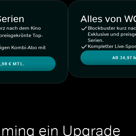
Serien
Alles von 
urz nach dem Kino
Blockbuster kurz na
Exklusive und preisg
preisgekrönte Top-
Serien.
Kompletter Live-Spor
igen Kombi-Abo mit
AB 34,97 
,98 € MTL.
aming ein Upgrade