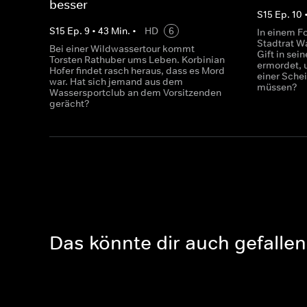
besser
S
15
Ep.
10
S
15
Ep.
9
•
43
Min.
•
HD
6
In einem Fo
Stadtrat Wa
Bei einer Wildwassertour kommt
Gift in sei
Torsten Rathuber ums Leben. Korbinian
ermordet, 
Hofer findet rasch heraus, dass es Mord
einer Schei
war. Hat sich jemand aus dem
müssen?
Wassersportclub an dem Vorsitzenden
gerächt?
Das könnte dir auch gefallen