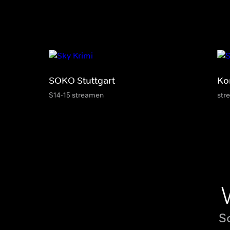
SOKO Stuttgart
Ko
S14-15 streamen
str
S