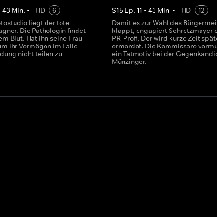
•
43
Min.
•
HD
6
S
15
Ep.
11
•
43
Min.
•
HD
12
tostudio liegt der tote
Damit es zur Wahl des Bürgermei
gner. Die Pathologin findet
klappt, engagiert Schretzmayer 
nem Blut. Hat ihn seine Frau
PR-Profi. Der wird kurze Zeit spät
um ihr Vermögen im Falle
ermordet. Die Kommissare verm
dung nicht teilen zu
ein Tatmotiv bei der Gegenkandi
Münzinger.