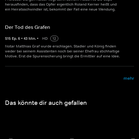
herausfinden, dass das Opfer eigentlich Roland Kerner heißt und
ein Heiratsschwindler ist, bekommt der Fall eine neue Wendung.
Der Tod des Grafen
S
15
Ep.
6
•
43
Min.
•
HD
12
Notar Matthias Graf wurde erschlagen. Stadler und König finden
weder bei seinem Assistenten noch bei seiner Ehefrau stichhaltige
Motive. Erst die Spurensicherung bringt die Ermittler auf eine Idee.
mehr
Das könnte dir auch gefallen