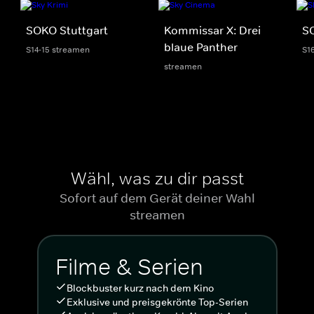
SOKO Stuttgart
Kommissar X: Drei
S
blaue Panther
S14-15 streamen
S1
streamen
Wähl, was zu dir passt
Sofort auf dem Gerät deiner Wahl
streamen
Filme & Serien
Blockbuster kurz nach dem Kino
Exklusive und preisgekrönte Top-Serien