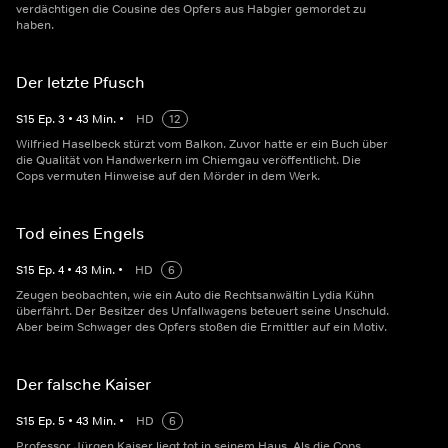
verdächtigen die Cousine des Opfers aus Habgier gemordet zu
haben.
Der letzte Pfusch
S
15
Ep.
3
•
43
Min.
•
HD
12
Wilfried Haselbeck stürzt vom Balkon. Zuvor hatte er ein Buch über
die Qualität von Handwerkern im Chiemgau veröffentlicht. Die
Cops vermuten Hinweise auf den Mörder in dem Werk.
Tod eines Engels
S
15
Ep.
4
•
43
Min.
•
HD
6
Zeugen beobachten, wie ein Auto die Rechtsanwältin Lydia Kühn
überfährt. Der Besitzer des Unfallwagens beteuert seine Unschuld.
Aber beim Schwager des Opfers stoßen die Ermittler auf ein Motiv.
Der falsche Kaiser
S
15
Ep.
5
•
43
Min.
•
HD
6
Professor Jürgen Kaiser liegt tot in seinem Haus. Als die Cops