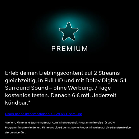
Erleb deinen Lieblingscontent auf 2 Streams
gleichzeitig, in Full HD und mit Dolby Digital 5.1
Surround Sound – ohne Werbung. 7 Tage
kostenlos testen. Danach 6 € mtl. Jederzeit
kündbar.*
Noch mehr Informationen zu WOW Premium
*Serien-, Filme- und Sport-Inhalte auf Abruf sind werbefrei. Programmhinweise für WOW
Programminhalte wie Serien, Filme und Live-Events, sowie Produkthinweise auf Live-Sendern bleiben
davon unberührt.