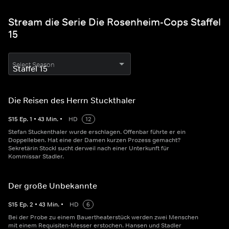
Stream die Serie Die Rosenheim-Cops Staffel
15
Select Season
Die Reisen des Herrn Stuckthaler
S
15
Ep.
1
•
43
Min.
•
HD
12
Stefan Stuckenthaler wurde erschlagen. Offenbar führte er ein
Doppelleben. Hat eine der Damen kurzen Prozess gemacht?
Sekretärin Stockl sucht derweil nach einer Unterkunft für
Kommissar Stadler.
Der große Unbekannte
S
15
Ep.
2
•
43
Min.
•
HD
6
Bei der Probe zu einem Bauertheaterstück werden zwei Menschen
mit einem Requisiten-Messer erstochen. Hansen und Stadler