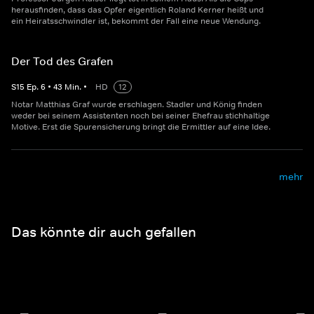
herausfinden, dass das Opfer eigentlich Roland Kerner heißt und
ein Heiratsschwindler ist, bekommt der Fall eine neue Wendung.
Der Tod des Grafen
S
15
Ep.
6
•
43
Min.
•
HD
12
Notar Matthias Graf wurde erschlagen. Stadler und König finden
weder bei seinem Assistenten noch bei seiner Ehefrau stichhaltige
Motive. Erst die Spurensicherung bringt die Ermittler auf eine Idee.
mehr
Das könnte dir auch gefallen