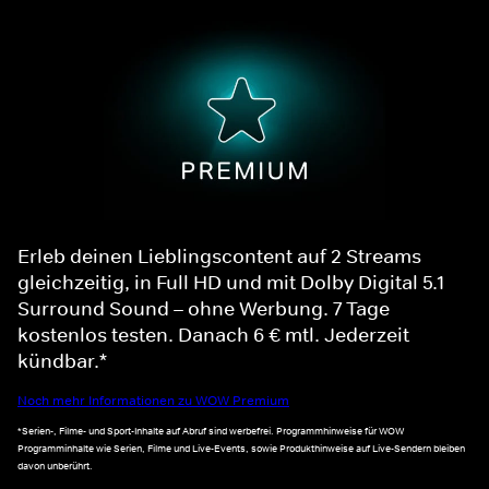
Erleb deinen Lieblingscontent auf 2 Streams
gleichzeitig, in Full HD und mit Dolby Digital 5.1
Surround Sound – ohne Werbung. 7 Tage
kostenlos testen. Danach 6 € mtl. Jederzeit
kündbar.*
Noch mehr Informationen zu WOW Premium
*Serien-, Filme- und Sport-Inhalte auf Abruf sind werbefrei. Programmhinweise für WOW
Programminhalte wie Serien, Filme und Live-Events, sowie Produkthinweise auf Live-Sendern bleiben
davon unberührt.