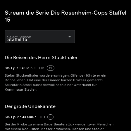
Stream die Serie Die Rosenheim-Cops Staffel
15
Select Season
Die Reisen des Herrn Stuckthaler
S
15
Ep.
1
•
43
Min.
•
HD
12
Stefan Stuckenthaler wurde erschlagen. Offenbar führte er ein
Doppelleben. Hat eine der Damen kurzen Prozess gemacht?
Sekretärin Stockl sucht derweil nach einer Unterkunft für
Kommissar Stadler.
Der große Unbekannte
S
15
Ep.
2
•
43
Min.
•
HD
6
Bei der Probe zu einem Bauertheaterstück werden zwei Menschen
mit einem Requisiten-Messer erstochen. Hansen und Stadler