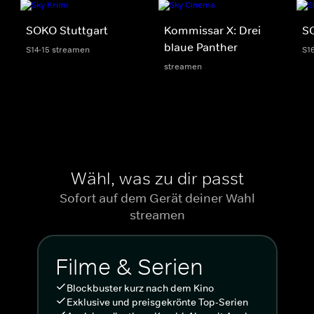
SOKO Stuttgart
Kommissar X: Drei
S
blaue Panther
S14-15 streamen
S1
streamen
Wähl, was zu dir passt
Sofort auf dem Gerät deiner Wahl
streamen
Filme & Serien
Blockbuster kurz nach dem Kino
Exklusive und preisgekrönte Top-Serien