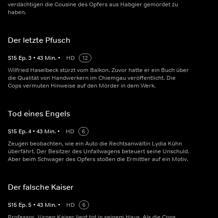
verdächtigen die Cousine des Opfers aus Habgier gemordet zu
haben.
Der letzte Pfusch
S
15
Ep.
3
•
43
Min.
•
HD
12
Wilfried Haselbeck stürzt vom Balkon. Zuvor hatte er ein Buch über
die Qualität von Handwerkern im Chiemgau veröffentlicht. Die
Cops vermuten Hinweise auf den Mörder in dem Werk.
Tod eines Engels
S
15
Ep.
4
•
43
Min.
•
HD
6
Zeugen beobachten, wie ein Auto die Rechtsanwältin Lydia Kühn
überfährt. Der Besitzer des Unfallwagens beteuert seine Unschuld.
Aber beim Schwager des Opfers stoßen die Ermittler auf ein Motiv.
Der falsche Kaiser
S
15
Ep.
5
•
43
Min.
•
HD
6
Professor Jürgen Kaiser liegt tot in seinem Haus. Als die Cops